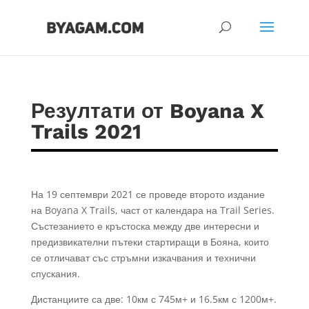
Резултати от Boyana X
Trails 2021
На 19 септември 2021 се проведе второто издание
на Boyana X Trails, част от календара на Trail Series.
Състезанието е кръстоска между две интересни и
предизвикателни пътеки стартиращи в Бояна, които
се отличават със стръмни изкачвания и технични
спускания.
Дистанциите са две: 10км с 745м+ и 16.5км с 1200м+.