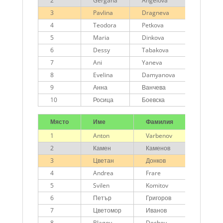
2
Gergana
Angelova
3
Pavlina
Dragneva
4
Teodora
Petkova
5
Maria
Dinkova
6
Dessy
Tabakova
7
Ani
Yaneva
8
Evelina
Damyanova
Котките
9
Анна
Ванчева
10
Росица
Боевска
Място
Име
Фамилия
Отбор
1
Anton
Varbenov
2
Камен
Каменов
3
Цветан
Донков
4
Andrea
Frare
5
Svilen
Komitov
6
Петър
Григоров
7
Цветомор
Иванов
8
Blagoy
Dechev