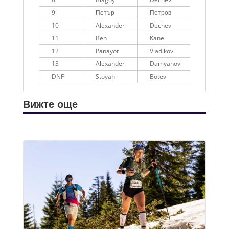
9
Петър
Петров
None
10
Alexander
Dechev
11
Ben
Kane
12
Panayot
Vladikov
13
Alexander
Damyanov
Котките
DNF
Stoyan
Botev
Вижте още