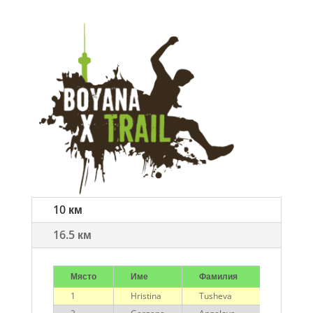
10 км
16.5 км
Място
Име
Фамилия
Отбор
1
Hristina
Tusheva