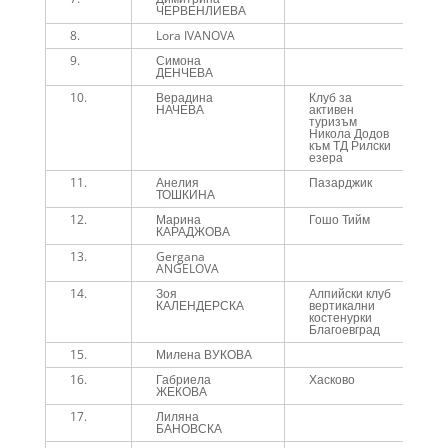
ЧЕРВЕНЛИЕВА
8.
Lora IVANOVA
4
9.
Симона
4
ДЕНЧЕВА
10.
Верадина
Клуб за
4
НАЧЕВА
активен
туризъм
Никола Додов
към ТД Рилски
езера
11.
Анелия
Пазарджик
4
ТОШКИНА
12.
Марина
Гошо Тийм
4
КАРАДЖОВА
13.
Gergana
4
ANGELOVA
14.
Зоя
Алпийски клуб
4
КАЛЕНДЕРСКА
вертикални
костенурки
Благоевград
15.
Милена ВУКОВА
4
16.
Габриела
Хасково
4
ЖЕКОВА
17.
Лиляна
4
БАНОВСКА