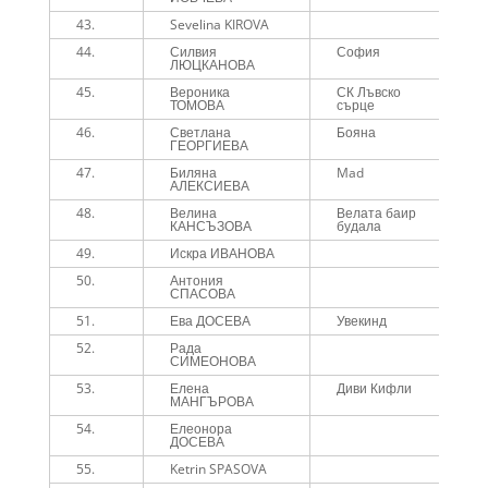
43.
Sevelina KIROVA
5
44.
Силвия
София
5
ЛЮЦКАНОВА
45.
Вероника
СК Лъвско
5
ТОМОВА
сърце
46.
Светлана
Бояна
5
ГЕОРГИЕВА
47.
Биляна
Mad
5
АЛЕКСИЕВА
48.
Велина
Велата баир
5
КАНСЪЗОВА
будала
49.
Искра ИВАНОВА
1
50.
Антония
1
СПАСОВА
51.
Ева ДОСЕВА
Увекинд
1
52.
Рада
1
СИМЕОНОВА
53.
Елена
Диви Кифли
1
МАНГЪРОВА
54.
Елеонора
1
ДОСЕВА
55.
Ketrin SPASOVA
1