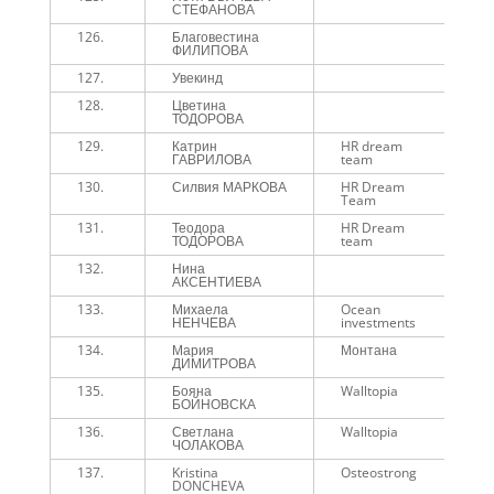
СТЕФАНОВА
126.
Благовестина
1
ФИЛИПОВА
127.
Увекинд
1
128.
Цветина
1
ТОДОРОВА
129.
Катрин
HR dream
1
ГАВРИЛОВА
team
130.
Силвия МАРКОВА
HR Dream
1
Team
131.
Теодора
HR Dream
1
ТОДОРОВА
team
132.
Нина
1
АКСЕНТИЕВА
133.
Михаела
Ocean
1
НЕНЧЕВА
investments
134.
Мария
Монтана
1
ДИМИТРОВА
135.
Бояна
Walltopia
1
БОЙНОВСКА
136.
Светлана
Walltopia
1
ЧОЛАКОВА
137.
Kristina
Osteostrong
1
DONCHEVA