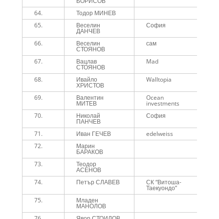
БОРИСОВ
64.
Тодор МИНЕВ
4
65.
Веселин
София
4
ДАНЧЕВ
66.
Веселин
сам
4
СТОЯНОВ
67.
Вацлав
Mad
4
СТОЯНОВ
68.
Ивайло
Walltopia
4
ХРИСТОВ
69.
Валентин
Ocean
4
МИТЕВ
investments
70.
Николай
София
4
ПАНЧЕВ
71.
Иван ГЕЧЕВ
edelweiss
4
72.
Марин
5
БАРАКОВ
73.
Теодор
5
АСЕНОВ
74.
Петър СЛАВЕВ
СК “Витоша-
5
Таекуондо”
75.
Младен
5
МАНОЛОВ
76.
Явор СТОИЛОВ
5