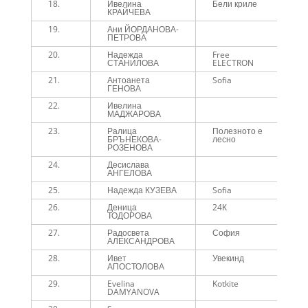
18.
Ивелина
Бели криле
4
КРАЙЧЕВА
19.
Ани ЙОРДАНОВА-
5
ПЕТРОВА
20.
Надежда
Free
5
СТАНИЛОВА
ELECTRON
21.
Антоанета
Sofia
5
ГЕНОВА
22.
Ивелина
5
МАДЖАРОВА
23.
Ралица
Полезното е
5
БРЪНЕКОВА-
лесно
РОЗЕНОВА
24.
Десислава
5
АНГЕЛОВА
25.
Надежда КУЗЕВА
Sofia
5
26.
Деница
24К
5
ТОДОРОВА
27.
Радосвета
София
5
АЛЕКСАНДРОВА
28.
Ивет
Увекинд
5
АПОСТОЛОВА
29.
Evelina
Kotkite
5
DAMYANOVA