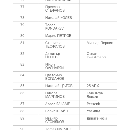
77.
Преслав
5
СТЕФАНОВ
78.
Николай КОЛЕВ
5
79.
Todor
5
KONDAREV
80.
Марио ПЕТРОВ
5
81.
Станислав
Миньор Перник
5
ТЕОФИЛОВ
82.
Димитър
Ocean
5
ПЕНЕВ
Investments
83.
Nikola
5
OVCHARSKI
84.
Цветомир
5
БОГДАНОВ
85.
Николай ЦЪГОВ
25 АПХ
5
86.
Никола
Каяк Клуб
5
МАРТИНОВ
Левски
87.
Abbas SALAME
Persenk
5
88.
Борис КЛАЙН
Увекинд
5
89.
Ивайло
Дивите кози
5
СТОИЛКОВ
90.
Tomas NATSIDIS
5