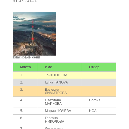
31.07.2014 г.
Класиране жени
Място
Име
Отбор
1.
Тоня ТОНЕВА
3
2.
Iglika TANOVA
3
3.
Валерия
3
ДИМИТРОВА
4.
Светлана
София
4
МАРКОВА
5.
Мария ЦОЧЕВА
НСА
4
6.
Гергана
4
НИКОЛОВА
7.
Димитрина
4