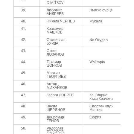
DIMITROV
39.
Любомир
Лъвско сърце
4
АНДРЕЕВ
40.
Никола ЧЕРНЕВ
Мусала
4
41.
Красимир
4
МАШКОВ
42.
Станислав
No Oxygen
4
БУРДА
43.
Стоян
4
ЛОЗАНОВ
44.
Тихомир
Walltopia
4
ЦОНКОВ
45.
Мартин
4
ГЕОРГИЕВ
46.
Антон
4
МИХАЙЛОВ
47.
Георги ДОБРЕВ
Кошмарно
4
Къси Крачета
48.
Васил
Спортен клуб
4
ЩЕРЯНОВ
Монтис
49.
Добромир
София
4
ГЕНОВ
50.
Радослав
4
ТОДОРОВ