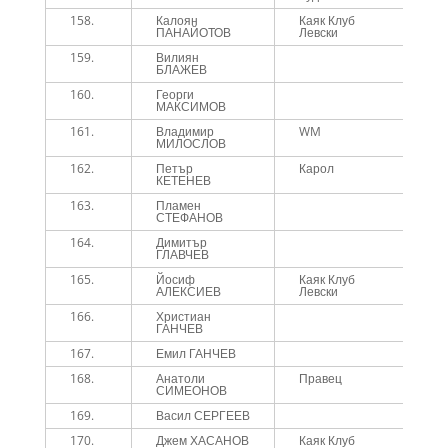
158.
Калоян
Каяк Клуб
1
ПАНАЙОТОВ
Левски
159.
Вилиян
1
БЛАЖЕВ
160.
Георги
1
МАКСИМОВ
161.
Владимир
WM
1
МИЛОСЛОВ
162.
Петър
Карол
1
КЕТЕНЕВ
163.
Пламен
1
СТЕФАНОВ
164.
Димитър
1
ГЛАВЧЕВ
165.
Йосиф
Каяк Клуб
1
АЛЕКСИЕВ
Левски
166.
Христиан
1
ГАНЧЕВ
167.
Емил ГАНЧЕВ
1
168.
Анатоли
Правец
1
СИМЕОНОВ
169.
Васил СЕРГЕЕВ
1
170.
Джем ХАСАНОВ
Каяк Клуб
1