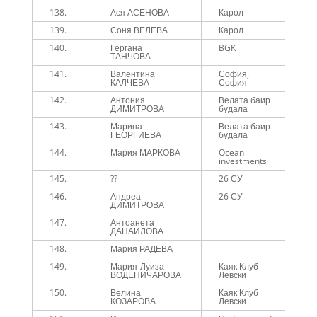
138.
Ася АСЕНОВА
Карол
1
139.
Соня ВЕЛЕВА
Карол
1
140.
Гергана
BGK
1
ТАНЧОВА
141.
Валентина
София,
1
КАЛЧЕВА
София
142.
Антония
Велата баир
1
ДИМИТРОВА
будала
143.
Марина
Велата баир
1
ГЕОРГИЕВА
будала
144.
Мария МАРКОВА
Ocean
1
investments
145.
??
26 СУ
1
146.
Андреа
26 СУ
1
ДИМИТРОВА
147.
Антоанета
1
ДАНАИЛОВА
148.
Мария РАДЕВА
1
149.
Мария-Луиза
Каяк Клуб
1
ВОДЕНИЧАРОВА
Левски
150.
Велина
Каяк Клуб
1
КОЗАРОВА
Левски