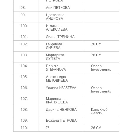
ПЕТРОВА
98.
Ани ПЕТКОВА
1
99.
Цветелина
1
АНДРОВА
100.
Иглика
1
АЛЕКСИЕВА
101.
Диана ТРЕНИНА
1
102.
Габриела
26 СУ
1
ЛИЧЕВА
103.
Маргарита
26 СУ
1
ЛУПЕТА
104.
Denitza
Ocean
1
STEFANOVA
Investments
105.
Александра
1
МЕТОДИЕВА
106.
Yoanna KRASTEVA
Ocean
1
Investments
107.
Марияна
1
КРАПУШЕВА
108.
Дарина НЕНКОВА
Каяк Клуб
1
Левски
109.
Божана ПЕТРОВА
1
110.
??
26 СУ
1