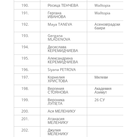
190.
Росица ТЕНЧЕВА
Walltopia
1
191.
Гергана
Walltopia
1
ИВАНОВА
192.
Maya TANEVA
Aсеновградски
1
баири
193.
Gergana
2
MLADENOVA
194.
Десислава
2
КЕРЕМИДЧИЕВА
195.
Александрина
2
КЕРЕМИДЧИЕВА
196.
Siyana PETROVA
2
197.
Корнелия
Милеви
2
ХРИСТОВА
198.
Вергиния
Академия
2
СТОЯНОВА
Азимут
199.
Вероника
26 СУ
2
ЛУПЕТА
200.
Ася МЕЛЕНИКУ
2
201.
Атанасия
2
МЕЛЕНИКУ
202.
Джулия
2
МЕЛЕНИКУ