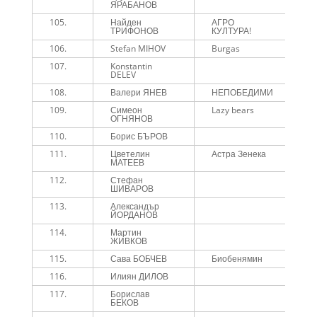
ЯРАБАНОВ
105.
Найден
АГРО
5
ТРИФОНОВ
КУЛТУРА!
106.
Stefan MIHOV
Burgas
5
107.
Konstantin
5
DELEV
108.
Валери ЯНЕВ
НЕПОБЕДИМИ
5
109.
Симеон
Lazy bears
5
ОГНЯНОВ
110.
Борис БЪРОВ
5
111.
Цветелин
Астра Зенека
5
МАТЕЕВ
112.
Стефан
1
ШИВАРОВ
113.
Александър
1
ЙОРДАНОВ
114.
Мартин
1
ЖИВКОВ
115.
Сава БОБЧЕВ
Биобенямин
1
116.
Илиян ДИЛОВ
1
117.
Борислав
1
БЕКОВ