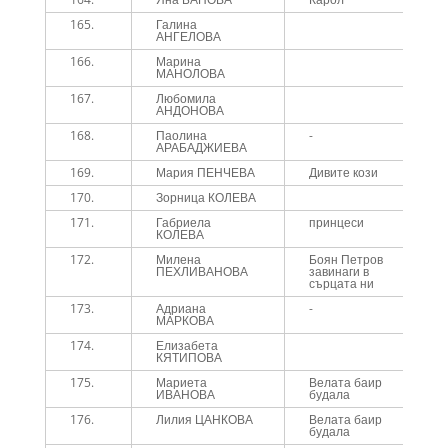
165.
Галина
1
АНГЕЛОВА
166.
Марина
1
МАНОЛОВА
167.
Любомила
1
АНДОНОВА
168.
Паолина
-
1
АРАБАДЖИЕВА
169.
Мария ПЕНЧЕВА
Дивите кози
1
170.
Зорница КОЛЕВА
1
171.
Габриела
принцеси
1
КОЛЕВА
172.
Милена
Боян Петров
1
ПЕХЛИВАНОВА
завинаги в
сърцата ни
173.
Адриана
-
1
МАРКОВА
174.
Елизабета
1
КЯТИПОВА
175.
Мариета
Велата баир
1
ИВАНОВА
будала
176.
Лилия ЦАНКОВА
Велата баир
1
будала