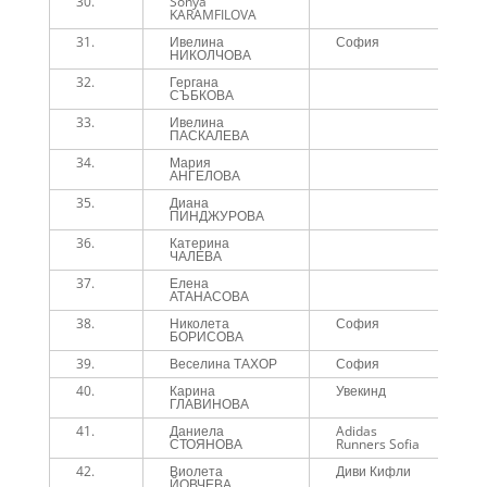
30.
Sonya
5
KARAMFILOVA
31.
Ивелина
София
5
НИКОЛЧОВА
32.
Гергана
5
СЪБКОВА
33.
Ивелина
5
ПАСКАЛЕВА
34.
Мария
5
АНГЕЛОВА
35.
Диана
5
ПИНДЖУРОВА
36.
Катерина
5
ЧАЛЕВА
37.
Елена
5
АТАНАСОВА
38.
Николета
София
5
БОРИСОВА
39.
Веселина ТАХОР
София
5
40.
Карина
Увекинд
5
ГЛАВИНОВА
41.
Даниела
Adidas
5
СТОЯНОВА
Runners Sofia
42.
Виолета
Диви Кифли
5
ЙОВЧЕВА