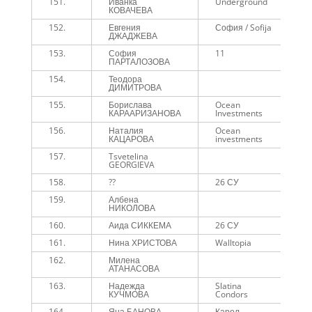
151.
Иванка
Underground
1
КОВАЧЕВА
152.
Евгения
София / Sofija
1
ДЖАДЖЕВА
153.
София
11
1
ПАРТАЛОЗОВА
154.
Теодора
1
ДИМИТРОВА
155.
Борислава
Ocean
1
КАРААРИЗАНОВА
Investments
156.
Наталия
Ocean
1
КАЦАРОВА
investments
157.
Tsvetelina
1
GEORGIEVA
158.
??
26 СУ
1
159.
Албена
1
НИКОЛОВА
160.
Аида СИККЕМА
26 СУ
1
161.
Нина ХРИСТОВА
Walltopia
1
162.
Милена
1
АТАНАСОВА
163.
Надежда
Slatina
1
КУЧМОВА
Condors
164.
Яна БАНОВА
Карол
1