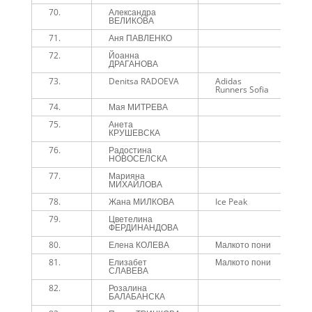
70.
Александра
1
ВЕЛИКОВА
71.
Аня ПАВЛЕНКО
1
72.
Йоанна
1
ДРАГАНОВА
73.
Denitsa RADOEVA
Adidas
1
Runners Sofia
74.
Мая МИТРЕВА
1
75.
Анета
1
КРУШЕВСКА
76.
Радостина
1
НОВОСЕЛСКА
77.
Марияна
1
МИХАЙЛОВА
78.
Жана МИЛКОВА
Ice Peak
1
79.
Цветелина
1
ФЕРДИНАНДОВА
80.
Елена КОЛЕВА
Малкото пони
1
81.
Елизабет
Малкото пони
1
СЛАВЕВА
82.
Розалина
1
БАЛАБАНСКА