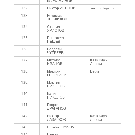
КАРАДЖИНОВ
132.
Виктор АСЕНОВ
summittogether
1
133.
Божидар
1
ТЕОФИЛОВ
134.
Станил
1
ХРИСТОВ
135.
Благовест
1
ПЕШЕВ
136.
Радостин
1
ЧУГРЕЕВ
137.
Михаил
Каяк Клуб
1
ИВАНОВ
Левски
138.
Мариян
Бери
1
ГЕОРГИЕВ
139.
Мартин
1
НИКОЛОВ
140.
Калин
1
НИКОЛОВ
141.
Георги
1
ДРАГАНОВ
142.
Виктор
Каяк Клуб
1
ЛАЗАРКОВ
Левски
143.
Dimitar SPASOV
1
144.
Георги
1