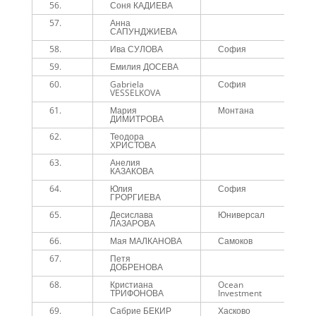
56.
Соня КАДИЕВА
1
57.
Анна
1
САПУНДЖИЕВА
58.
Ива СУЛОВА
София
1
59.
Емилия ДОСЕВА
1
60.
Gabriela
София
1
VESSELKOVA
61.
Мария
Монтана
1
ДИМИТРОВА
62.
Теодора
1
ХРИСТОВА
63.
Анелия
1
КАЗАКОВА
64.
Юлия
София
1
ГРОРГИЕВА
65.
Десислава
Юниверсал
1
ЛАЗАРОВА
66.
Мая МАЛКАНОВА
Самоков
1
67.
Петя
1
ДОБРЕНОВА
68.
Кристиана
Ocean
1
ТРИФОНОВА
Investment
69.
Сабрие БЕКИР
Хасково
1