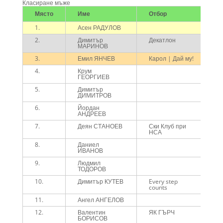
Класиране мъже
Място
Име
Отбор
В
1.
Асен РАДУЛОВ
2
2.
Димитър
Декатлон
3
МАРИНОВ
3.
Емил ЯНЧЕВ
Карол | Дай му!
3
4.
Крум
3
ГЕОРГИЕВ
5.
Димитър
3
ДИМИТРОВ
6.
Йордан
3
АНДРЕЕВ
7.
Деян СТАНОЕВ
Ски Клуб при
3
НСА
8.
Даниел
3
ИВАНОВ
9.
Людмил
3
ТОДОРОВ
10.
Димитър КУТЕВ
Every step
3
counts
11.
Ангел АНГЕЛОВ
3
12.
Валентин
ЯК ГЪРЧ
3
БОРИСОВ