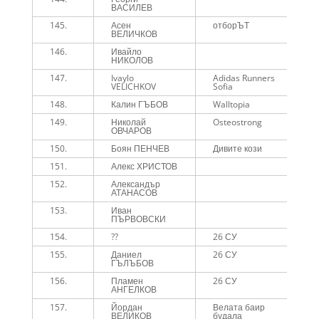
ВАСИЛЕВ
145.
Асен
отборЪТ
1
ВЕЛИЧКОВ
146.
Ивайло
1
НИКОЛОВ
147.
Ivaylo
Adidas Runners
1
VELICHKOV
Sofia
148.
Калин ГЪБОВ
Walltopia
1
149.
Николай
Osteostrong
1
ОВЧАРОВ
150.
Боян ПЕНЧЕВ
Дивите кози
1
151.
Алекс ХРИСТОВ
1
152.
Александър
1
АТАНАСОВ
153.
Иван
1
ПЪРВОВСКИ
154.
??
26 СУ
1
155.
Даниел
26 СУ
1
ГЪЛЪБОВ
156.
Пламен
26 СУ
1
АНГЕЛКОВ
157.
Йордан
Велата баир
1
ВЕЛИКОВ
будала