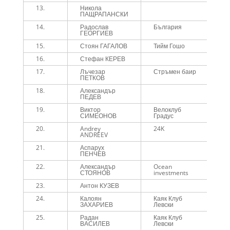
13.
Никола
3
ПАЩРАПАНСКИ
14.
Радослав
България
3
ГЕОРГИЕВ
15.
Стоян ГАГАЛОВ
Тийм Гошо
3
16.
Стефан КЕРЕВ
3
17.
Лъчезар
Стръмен баир
3
ПЕТКОВ
18.
Александър
3
ПЕДЕВ
19.
Виктор
Велоклуб
3
СИМЕОНОВ
Градус
20.
Andrey
24K
3
ANDREEV
21.
Аспарух
4
ПЕНЧЕВ
22.
Александър
Ocean
4
СТОЯНОВ
investments
23.
Антон КУЗЕВ
4
24.
Калоян
Каяк Клуб
4
ЗАХАРИЕВ
Левски
25.
Радан
Каяк Клуб
4
ВАСИЛЕВ
Левски