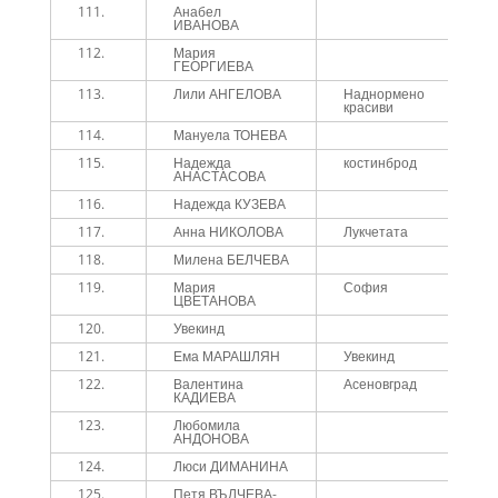
111.
Анабел
1
ИВАНОВА
112.
Мария
1
ГЕОРГИЕВА
113.
Лили АНГЕЛОВА
Наднормено
1
красиви
114.
Мануела ТОНЕВА
1
115.
Надежда
костинброд
1
АНАСТАСОВА
116.
Надежда КУЗЕВА
1
117.
Анна НИКОЛОВА
Лукчетата
1
118.
Милена БЕЛЧЕВА
1
119.
Мария
София
1
ЦВЕТАНОВА
120.
Увекинд
1
121.
Ема МАРАШЛЯН
Увекинд
1
122.
Валентина
Асеновград
1
КАДИЕВА
123.
Любомила
1
АНДОНОВА
124.
Люси ДИМАНИНА
1
125.
Петя ВЪЛЧЕВА-
1