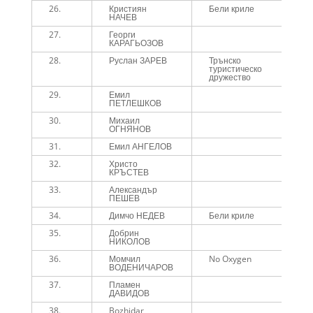
26.
Кристиян
Бели криле
4
НАЧЕВ
27.
Георги
4
КАРАГЬОЗОВ
28.
Руслан ЗАРЕВ
Трънско
4
туристическо
дружество
29.
Емил
4
ПЕТЛЕШКОВ
30.
Михаил
4
ОГНЯНОВ
31.
Емил АНГЕЛОВ
4
32.
Христо
4
КРЪСТЕВ
33.
Александър
4
ПЕШЕВ
34.
Димчо НЕДЕВ
Бели криле
4
35.
Добрин
4
НИКОЛОВ
36.
Момчил
No Oxygen
4
ВОДЕНИЧАРОВ
37.
Пламен
4
ДАВИДОВ
38.
Bozhidar
4