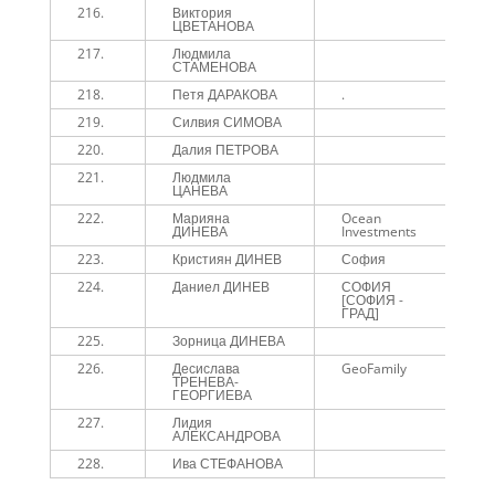
216.
Виктория
2
ЦВЕТАНОВА
217.
Людмила
2
СТАМЕНОВА
218.
Петя ДАРАКОВА
.
2
219.
Силвия СИМОВА
2
220.
Далия ПЕТРОВА
2
221.
Людмила
2
ЦАНЕВА
222.
Марияна
Ocean
3
ДИНЕВА
Investments
223.
Кристиян ДИНЕВ
София
3
224.
Даниел ДИНЕВ
СОФИЯ
3
[СОФИЯ -
ГРАД]
225.
Зорница ДИНЕВА
3
226.
Десислава
GeoFamily
3
ТРЕНЕВА-
ГЕОРГИЕВА
227.
Лидия
3
АЛЕКСАНДРОВА
228.
Ива СТЕФАНОВА
3