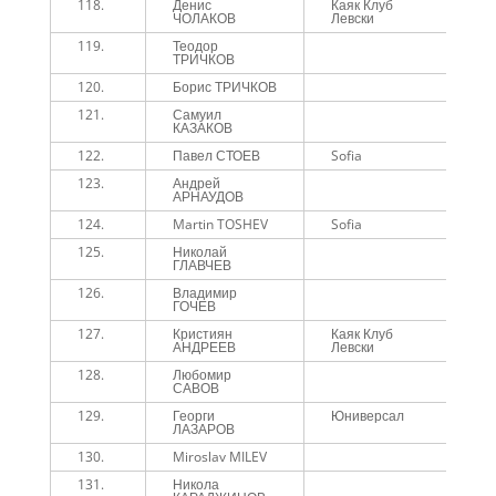
118.
Денис
Каяк Клуб
1
ЧОЛАКОВ
Левски
119.
Теодор
1
ТРИЧКОВ
120.
Борис ТРИЧКОВ
1
121.
Самуил
1
КАЗАКОВ
122.
Павел СТОЕВ
Sofia
1
123.
Андрей
1
АРНАУДОВ
124.
Martin TOSHEV
Sofia
1
125.
Николай
1
ГЛАВЧЕВ
126.
Владимир
1
ГОЧЕВ
127.
Кристиян
Каяк Клуб
1
АНДРЕЕВ
Левски
128.
Любомир
1
САВОВ
129.
Георги
Юниверсал
1
ЛАЗАРОВ
130.
Miroslav MILEV
1
131.
Никола
1