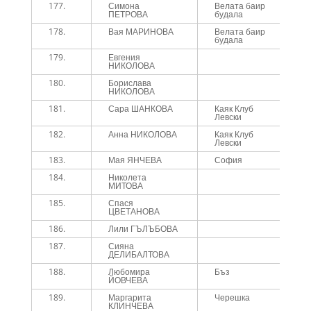
177.
Симона
Велата баир
1
ПЕТРОВА
будала
178.
Вая МАРИНОВА
Велата баир
1
будала
179.
Евгения
1
НИКОЛОВА
180.
Борислава
1
НИКОЛОВА
181.
Сара ШАНКОВА
Каяк Клуб
1
Левски
182.
Анна НИКОЛОВА
Каяк Клуб
1
Левски
183.
Мая ЯНЧЕВА
София
1
184.
Николета
1
МИТОВА
185.
Спася
1
ЦВЕТАНОВА
186.
Лили ГЪЛЪБОВА
1
187.
Сияна
1
ДЕЛИБАЛТОВА
188.
Любомира
Бъз
1
ЙОВЧЕВА
189.
Маргарита
Черешка
1
КЛИНЧЕВА