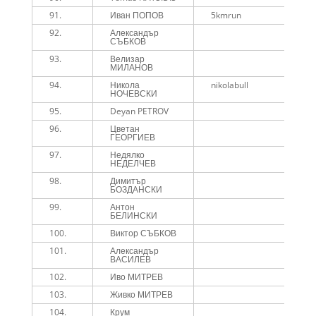
91.
Иван ПОПОВ
5kmrun
5
92.
Александър
5
СЪБКОВ
93.
Велизар
5
МИЛАНОВ
94.
Никола
nikolabull
5
НОЧЕВСКИ
95.
Deyan PETROV
5
96.
Цветан
5
ГЕОРГИЕВ
97.
Недялко
5
НЕДЕЛЧЕВ
98.
Димитър
5
БОЗДАНСКИ
99.
Антон
5
БЕЛИНСКИ
100.
Виктор СЪБКОВ
5
101.
Александър
5
ВАСИЛЕВ
102.
Иво МИТРЕВ
5
103.
Живко МИТРЕВ
5
104.
Крум
5