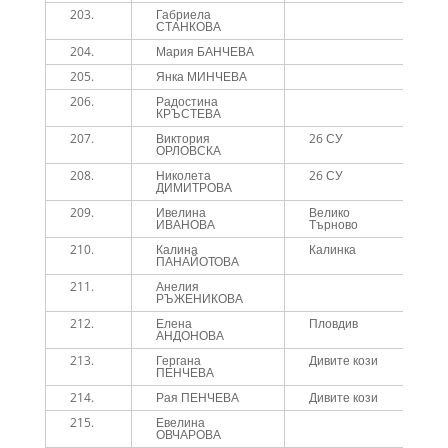
203.
Габриела
2
СТАНКОВА
204.
Мария БАНЧЕВА
2
205.
Янка МИНЧЕВА
2
206.
Радостина
2
КРЪСТЕВА
207.
Виктория
26 СУ
2
ОРЛОВСКА
208.
Николета
26 СУ
2
ДИМИТРОВА
209.
Ивелина
Велико
2
ИВАНОВА
Търново
210.
Калина
Калинка
2
ПАНАЙОТОВА
211.
Анелия
2
РЪЖЕНИКОВА
212.
Елена
Пловдив
2
АНДОНОВА
213.
Гергана
Дивите кози
2
ПЕНЧЕВА
214.
Рая ПЕНЧЕВА
Дивите кози
2
215.
Евелина
2
ОВЧАРОВА