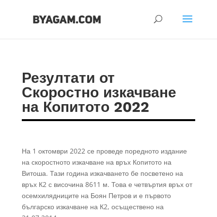
Резултати от
Скоростно изкачване
на Копитото 2022
На 1 октомври 2022 се проведе поредното издание
на скоростното изкачване на връх Копитото на
Витоша. Тази година изкачването бе посветено на
връх К2 с височина 8611 м. Това е четвъртия връх от
осемхилядниците на Боян Петров и е първото
българско изкачване на К2, осъществено на