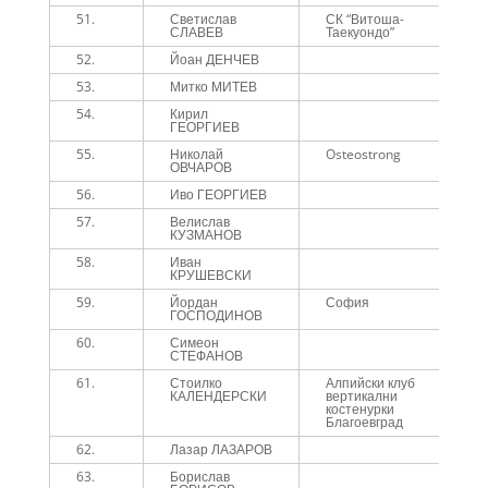
51.
Светислав
СК “Витоша-
4
СЛАВЕВ
Таекуондо”
52.
Йоан ДЕНЧЕВ
4
53.
Митко МИТЕВ
4
54.
Кирил
4
ГЕОРГИЕВ
55.
Николай
Osteostrong
4
ОВЧАРОВ
56.
Иво ГЕОРГИЕВ
4
57.
Велислав
4
КУЗМАНОВ
58.
Иван
4
КРУШЕВСКИ
59.
Йордан
София
4
ГОСПОДИНОВ
60.
Симеон
4
СТЕФАНОВ
61.
Стоилко
Алпийски клуб
4
КАЛЕНДЕРСКИ
вертикални
костенурки
Благоевград
62.
Лазар ЛАЗАРОВ
4
63.
Борислав
4