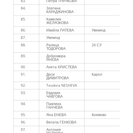
83.
Петра ТРИЧКОВА
1
84.
Златина
1
КАРАДЖИНОВА
85.
Камелия
1
ЖЕЛЯЗКОВА
86.
Ивайла ПАТЕВА
Увекинд
1
87.
Увекинд
1
88.
Ралица
26 СУ
1
ТОДОРОВА
89.
Добромира
1
ЯНЕВА
90.
Анета ХРИСТЕВА
1
91.
Деси
Карол
1
ДИМИТРОВА
92.
Teodora NESHEVA
1
93.
Евдокия
1
ЧАВГОВА
94.
Павлина
1
ГАНЧЕВА
95.
Яна ЕНЕВА
Княжево
1
96.
Весела ГЕНКОВА
1
97.
Антония
1