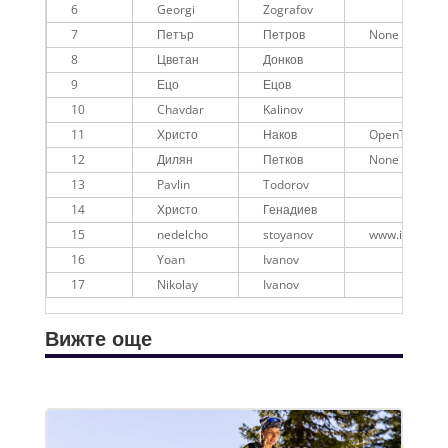
6
Georgi
Zografov
7
Петър
Петров
None
8
Цветан
Донков
9
Ецо
Ецов
10
Chavdar
Kalinov
11
Христо
Наков
OpenTag
12
Дилян
Петков
None
13
Pavlin
Todorov
14
Христо
Генадиев
15
nedelcho
stoyanov
www.insomnia
16
Yoan
Ivanov
17
Nikolay
Ivanov
Вижте още