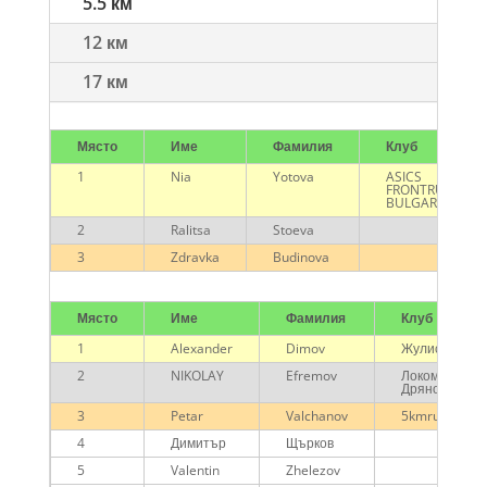
5.5 км
12 км
17 км
Място
Име
Фамилия
Клуб
1
Nia
Yotova
ASICS
FRONTRUNNER
BULGARIA
2
Ralitsa
Stoeva
3
Zdravka
Budinova
Място
Име
Фамилия
Клуб
1
Alexander
Dimov
Жулистан
2
NIKOLAY
Efremov
Локомотив
Дряново
3
Petar
Valchanov
5kmrun
4
Димитър
Щърков
5
Valentin
Zhelezov