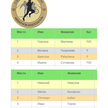
Място
Име
Фамилия
Кат
От
1
Гергана
Малчева
F45
Ба
Ке
2
Велина
Георгиева
F
3
Katerina
Palasheva
F
4
Ирина
Сотирова
F40
Място
Име
Фамилия
Кат
1
Николай
Николов
M
2
Nikola
Kondarev
M
3
Christian
kober
М45
4
Иван
Геров
M40