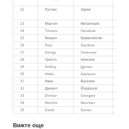
22
Руслан
Зарев
M
23
Мартин
Митренцев
M
24
Tomasz
Handziak
M40
25
Вихрен
Крамолински
M40
26
Paul
Gardiner
M60
27
Georgi
Simeonov
М45
28
Христо
Николов
M40
29
Andrey
Jigunov
М50
30
Aleko
Atanasov
M60
31
Иван
Василев
М50
32
Даниел
Йорданов
М50
33
Dimitar
Georgiev
M
34
Nencho
Nenchev
M
35
David
Davies
M70
Вижте още