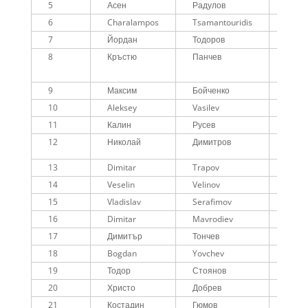
5
Асен
Радулов
M
6
Charalampos
Tsamantouridis
M40
7
Йордан
Тодоров
M
8
Кръстю
Панчев
М50
9
Максим
Бойченко
M
10
Aleksey
Vasilev
М50
11
Калин
Русев
M
12
Николай
Димитров
M40
13
Dimitar
Trapov
М50
14
Veselin
Velinov
M
15
Vladislav
Serafimov
М50
16
Dimitar
Mavrodiev
М50
17
Димитър
Тончев
М45
18
Bogdan
Yovchev
М50
19
Тодор
Стоянов
M
20
Христо
Добрев
M
21
Костадин
Гюмов
M