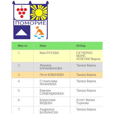
Място
Име
Отбор
1.
Мая РУСЕВА
СК"ЧЕРНО
МОРЕ-
АТЛЕТИК"Варна
2.
Жанина
Тангра Варна
КАРАИВАНОВА
3.
Петя КОВАЧЕВА
Тангра Варна
4.
Станислава
Тангра Варна
ЯНАКИЕВА
5.
Емилия
Тангра Варна
СИМЕРДЖИЕВА
6.
Борислава
Атлет Малко
ВИДЕВА
Търново
7.
Андреана
Тангра Варна
БАЛКАНСКА