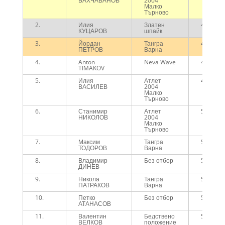
БАХЧАВАНОВ
2004
Малко
Търново
2.
Илия
Златен
44:25
КУЦАРОВ
шпайк
3.
Йордан
Тангра
45:57
ПЕТРОВ
Варна
4.
Anton
Neva Wave
47:44
TIMAKOV
5.
Илия
Атлет
48:51
ВАСИЛЕВ
2004
Малко
Търново
6.
Станимир
Атлет
51:53
НИКОЛОВ
2004
Малко
Търново
7.
Максим
Тангра
55:30
ТОДОРОВ
Варна
8.
Владимир
Без отбор
56:35
ДИНЕВ
9.
Никола
Тангра
56:44
ПАТРАКОВ
Варна
10.
Петко
Без отбор
57:26
АТАНАСОВ
11.
Валентин
Бедствено
57:50
ВЕЛКОВ
положение