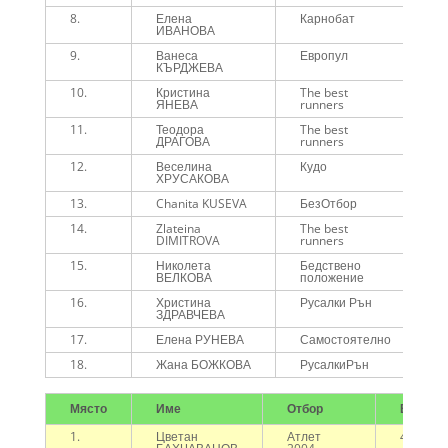
8.
Елена
Карнобат
ИВАНОВА
9.
Ванеса
Европул
КЪРДЖЕВА
10.
Кристина
The best
ЯНЕВА
runners
11.
Теодора
The best
ДРАГОВА
runners
12.
Веселина
Кудо
ХРУСАКОВА
13.
Chanita KUSEVA
БезОтбор
14.
Zlateina
The best
DIMITROVA
runners
15.
Николета
Бедствено
ВЕЛКОВА
положение
16.
Христина
Русалки Рън
ЗДРАВЧЕВА
17.
Елена РУНЕВА
Самостоятелно
18.
Жана БОЖКОВА
РусалкиРън
Място
Име
Отбор
Време
1.
Цветан
Атлет
43:32