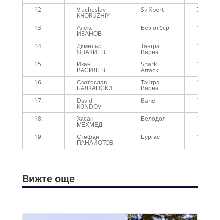
12.
Viacheslav
SkiXpert
58:25
KHORUZHIY
13.
Алекс
Без отбор
1:01:19
ИВАНОВ
14.
Димитър
Тангра
1:03:37
ЯНАКИЕВ
Варна
15.
Иван
Shark
1:04:50
ВАСИЛЕВ
Attack.
16.
Светослав
Тангра
1:10:58
БАЛКАНСКИ
Варна
17.
David
Bane
1:16:33
KONDOV
18.
Хасан
Белодол
1:30:42
МЕХМЕД
19.
Стефан
Бургас
1:30:42
ПАНАЙОТОВ
Вижте още