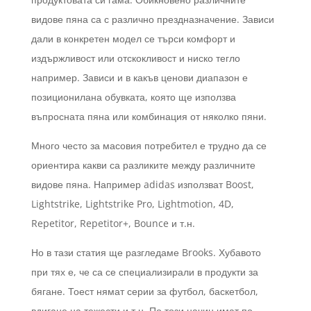
видове пяна са с различно прездназначение. Зависи
дали в конкретен модел се търси комфорт и
издържливост или отскокливост и ниско тегло
например. Зависи и в какъв ценови диапазон е
позиционилана обувката, която ще използва
въпросната пяна или комбинация от няколко пяни.
Много често за масовия потребител е трудно да се
ориентира какви са разликите между различните
видове пяна. Например adidas използват Boost,
Lightstrike, Lightstrike Pro, Lightmotion, 4D,
Repetitor, Repetitor+, Bounce и т.н.
Но в тази статия ще разгледаме Brooks. Хубавото
при тях е, че са се специализирали в продукти за
бягане. Тоест нямат серии за футбол, баскетбол,
вдигане на тежести и т.н. По този начин имат по-