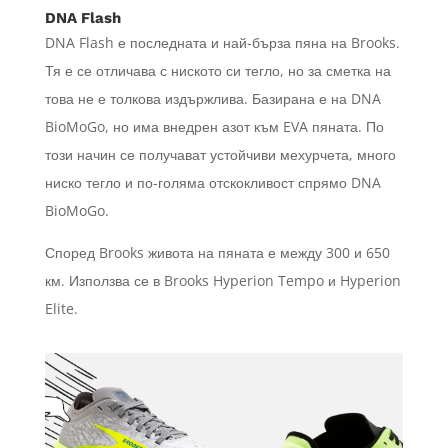
DNA Flash
DNA Flash е последната и най-бърза пяна на Brooks.
Тя е се отличава с ниското си тегло, но за сметка на
това не е толкова издържлива. Базирана е на DNA
BioMoGo, но има внедрен азот към EVA пяната. По
този начин се получават устойчиви мехурчета, много
ниско тегло и по-голяма отскокливост спрямо DNA
BioMoGo.
Според Brooks живота на пяната е между 300 и 650
км. Използва се в Brooks Hyperion Tempo и Hyperion
Elite.