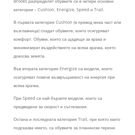
Brooks разпределят обувките си в четири основни
категории – Cushion, Energize, Speed и Trail.
В първата категория Cushion (в превод мека част или
възглавница) спадат обувките, които осигуряват
комфорт. Обувки, които са щадящи за крака и
минимизират въздействието на всяка крачка, която
докосва земята.
Във втората категория Energize са модели, които
осигуряват повече възвръщаемост на енергия при
всяка крачка.
При Speed са най-бързите модели, които са
предвидени за скорост и състезания.
Остана и последната категория Trail, при която както
подсказва името, са обувките за планински терени.