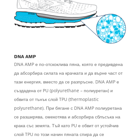
DNA AMP
DNA AMP е по-отскоклива пяна, която е предивдена
да абсорбира силата на крачката и да върне част от
тази енергия, вместо да се разпръсне. DNA AMP е
създадена от PU (polyurethane – полиуретан) и
обвита от тънък слой TPU (thermoplastic
polyurethane). При бягане с DNA AMP полиуретана
се разширява, омекотява и абсорбира сблъсъка на
крака със земята. Тъй като PU е обвит от устойчив
слой TPU по този начин пяната спира да се