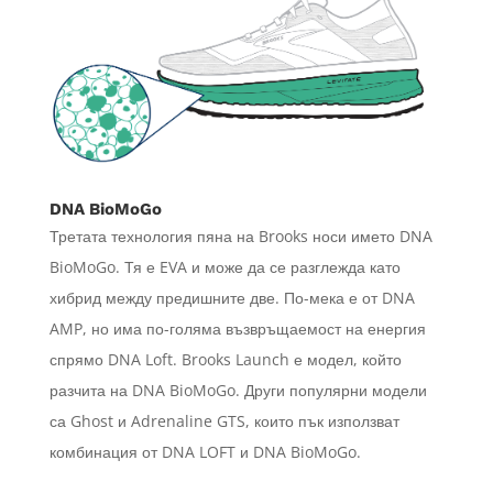
DNA BioMoGo
Третата технология пяна на Brooks носи името DNA
BioMoGo. Тя е EVA и може да се разглежда като
хибрид между предишните две. По-мека е от DNA
AMP, но има по-голяма възвръщаемост на енергия
спрямо DNA Loft. Brooks Launch е модел, който
разчита на DNA BioMoGo. Други популярни модели
са Ghost и Adrenaline GTS, които пък използват
комбинация от DNA LOFT и DNA BioMoGo.