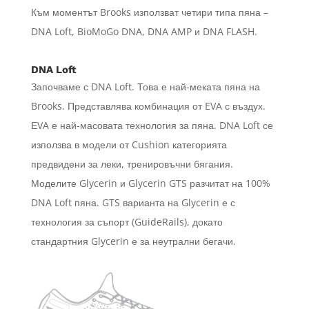
Към моментът Brooks използват четири типа пяна –
DNA Loft, BioMoGo DNA, DNA AMP и DNA FLASH.
DNA Loft
Започваме с DNA Loft. Това е най-меката пяна на
Brooks. Представлява комбинация от EVA с въздух.
ЕVA е най-масовата технология за пяна. DNA Loft се
използва в модели от Cushion категорията
предвидени за леки, тренировъчни бягания.
Моделите Glycerin и Glycerin GTS разчитат на 100%
DNA Loft пяна. GTS варианта на Glycerin е с
технология за съпорт (GuideRails), докато
стандартния Glycerin е за неутрални бегачи.