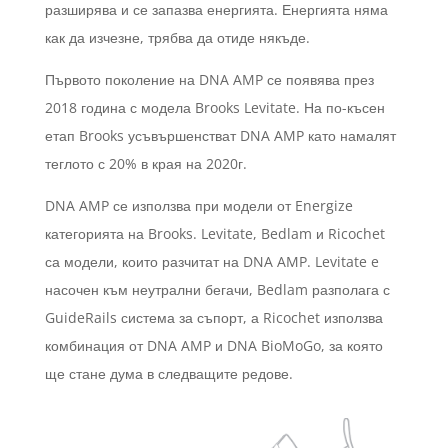
разширява и се запазва енергията. Енергията няма
как да изчезне, трябва да отиде някъде.
Първото поколение на DNA AMP се появява през
2018 година с модела Brooks Levitate. На по-късен
етап Brooks усъвършенстват DNA AMP като намалят
теглото с 20% в края на 2020г.
DNA AMP се използва при модели от Energize
категорията на Brooks. Levitate, Bedlam и Ricochet
са модели, които разчитат на DNA AMP. Levitate e
насочен към неутрални бегачи, Bedlam разполага с
GuideRails система за съпорт, а Ricochet използва
комбинация от DNA AMP и DNA BioMoGo, за която
ще стане дума в следващите редове.