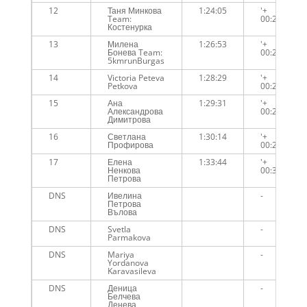
12
Таня Минкова
1:24:05
'+
Team:
00:21:17
Костенурка
13
Милена
1:26:53
'+
Бонева Team:
00:24:05
5kmrunBurgas
14
Victoria Peteva
1:28:29
'+
Petkova
00:25:41
15
Ана
1:29:31
'+
Александрова
00:26:43
Димитрова
16
Светлана
1:30:14
'+
Профирова
00:27:26
17
Елена
1:33:44
'+
Ненкова
00:30:56
Петрова
DNS
Ивелина
-
Петрова
Вълова
DNS
Svetla
-
Parmakova
DNS
Mariya
-
Yordanova
Karavasileva
DNS
Деница
-
Белчева
Денева