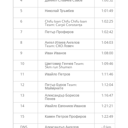
4
Даниел Славчев Савов
1:00:52
5
Николай Тръмбев
1:01:49
6
Chifu Ioan Chifu Chifu Ioan
1:02:25
Team: Carpii Constanța
7
Петър Профиров
1:02:42
8
Ангел Илиев Ангелов
1:04:03
Team: СКО Ловеч
9
Иван Иванов
1:08:00
10
Цветомир Генчев Team:
1:09:46
5km run Shumen
11
Ивайло Петров
1:11:46
12
Петър Буров Team:
1:12:04
Маймуните
13
Александър Борисов
1:16:47
Пенев
14
Ивайло Евгениев Иванов
1:21:21
15
Камен Петров Профиров
1:22:49
DNS
Александър Ангелов
- 0 km