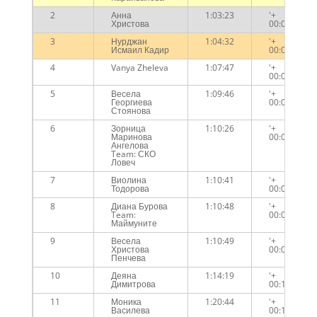
2
Анна
1:03:23
'+
Христова
00:00:35
3
Нурджан
1:04:32
'+
Исмаил Кадир
00:01:44
4
Vanya Zheleva
1:07:47
'+
00:04:59
5
Весела
1:09:46
'+
Георгиева
00:06:58
Стоянова
6
Зорница
1:10:26
'+
Маринова
00:07:38
Ангелова
Team: СКО
Ловеч
7
Виолина
1:10:41
'+
Тодорова
00:07:53
8
Диана Бурова
1:10:48
'+
Team:
00:08:00
Маймуните
9
Весела
1:10:49
'+
Христова
00:08:01
Пенчева
10
Деяна
1:14:19
'+
Димитрова
00:11:31
11
Моника
1:20:44
'+
Василева
00:17:56