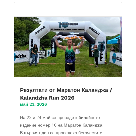
Резултати от Маратон Каланджа /
Kalandzha Run 2026
май 23, 2026
На 23 и 24 май се проведе юбилейното
издание номер 10 на Маратон Каланджа.
В първият ден се проведоха бегаческите