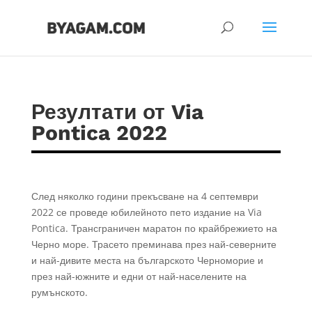
Резултати от Via
Pontica 2022
След няколко години прекъсване на 4 септември
2022 се проведе юбилейното пето издание на Via
Pontica. Трансграничен маратон по крайбрежието на
Черно море. Трасето преминава през най-северните
и най-дивите места на българското Черноморие и
през най-южните и едни от най-населените на
румънското.