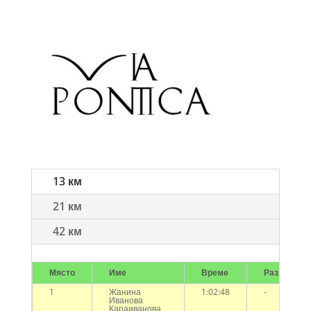
13 км
21 км
42 км
Място
Име
Време
Разлика
1
Жанина
1:02:48
-
Иванова
Караиванова