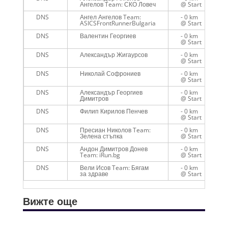
Ангелов Team: СКО Ловеч
@ Start
DNS
Ангел Ангелов Team:
- 0 km
ASICSFrontRunnerBulgaria
@ Start
DNS
Валентин Георгиев
- 0 km
@ Start
DNS
Александър Жигаурсов
- 0 km
@ Start
DNS
Николай Софрониев
- 0 km
@ Start
DNS
Александър Георгиев
- 0 km
Димитров
@ Start
DNS
Филип Кирилов Пенчев
- 0 km
@ Start
DNS
Пресиан Николов Team:
- 0 km
Зелена стъпка
@ Start
DNS
Андон Димитров Донев
- 0 km
Team: iRun.bg
@ Start
DNS
Вели Исов Team: Бягам
- 0 km
за здраве
@ Start
Вижте още