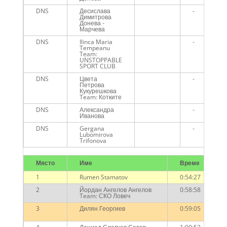
DNS
Десислава
-
Димитрова
Донева -
Марчева
DNS
Ilinca Maria
-
Tempeanu
Team:
UNSTOPPABLE
SPORT CLUB
DNS
Цвета
-
Петрова
Кукурешкова
Team: Котките
DNS
Александра
-
Иванова
DNS
Gergana
-
Lubomirova
Trifonova
Място
Име
Време
1
Rumen Stamatov
0:54:27
2
Йордан Ангелов Ангелов
0:58:58
Team: СКО Ловеч
3
Дилян Георгиев
0:59:05