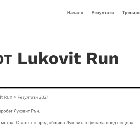
Начало
Резултати
Тренир
от Lukovit Run
it Run > Резултати 2021
пробег Луковит Рън.
6 метра. Стартът е пред община Луковит, а финала пред пещера