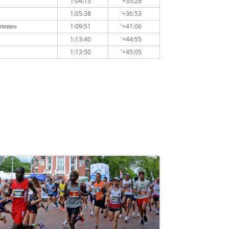
1:04:13
'+35:28
1:05:38
'+36:53
Плевен
1:09:51
'+41:06
1:13:40
'+44:55
1:13:50
'+45:05