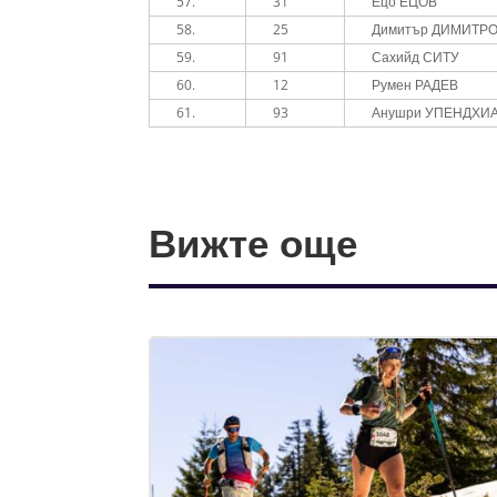
57.
31
Ецо ЕЦОВ
58.
25
Димитър ДИМИТР
59.
91
Сахийд СИТУ
60.
12
Румен РАДЕВ
61.
93
Анушри УПЕНДХИ
Вижте още