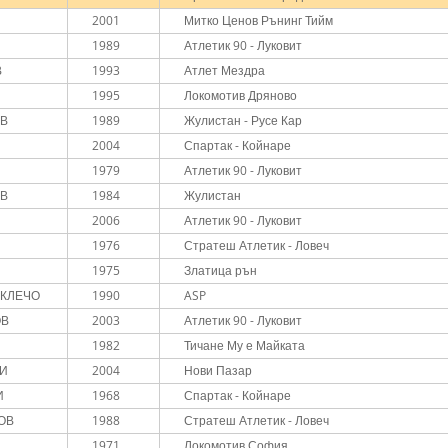
2001
Митко Ценов Рънинг Тийм
1989
Атлетик 90 - Луковит
В
1993
Атлет Мездра
1995
Локомотив Дряново
ЕВ
1989
Жулистан - Русе Кар
2004
Спартак - Койнаре
1979
Атлетик 90 - Луковит
ОВ
1984
Жулистан
2006
Атлетик 90 - Луковит
1976
Стратеш Атлетик - Ловеч
1975
Златица рън
-КЛЕЧО
1990
ASP
ОВ
2003
Атлетик 90 - Луковит
1982
Тичане Му е Майката
КИ
2004
Нови Пазар
И
1968
Спартак - Койнаре
ОВ
1988
Стратеш Атлетик - Ловеч
1971
Локомотив София