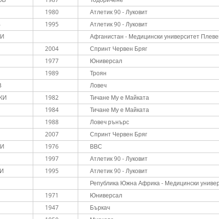
1980
Атлетик 90 - Луковит
В
1995
Атлетик 90 - Луковит
КИ
Афганистан - Медицински университет Плеве
2004
Спринт Червен Бряг
1977
Юниверсал
1989
Троян
В
Ловеч
КИ
1982
Тичане Му е Майката
1984
Тичане Му е Майката
1988
Ловеч рънърс
2007
Спринт Червен Бряг
КИ
1976
ВВС
1997
Атлетик 90 - Луковит
КИ
1995
Атлетик 90 - Луковит
Република Южна Африка - Медицински униве
1971
Юниверсал
1947
Бъркач