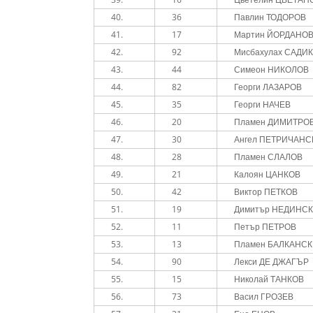
40.
36
Павлин ТОДОРОВ
41.
17
Мартин ЙОРДАНО
42.
92
Мисбахулах САДИ
43.
44
Симеон НИКОЛОВ
44.
82
Георги ЛАЗАРОВ
45.
35
Георги НАЧЕВ
46.
20
Пламен ДИМИТРО
47.
30
Ангел ПЕТРИЧАНС
48.
28
Пламен СЛАЛОВ
49.
21
Калоян ЦАНКОВ
50.
42
Виктор ПЕТКОВ
51.
19
Димитър НЕДИНС
52.
11
Петър ПЕТРОВ
53.
13
Пламен БАЛКАНС
54.
90
Лекси ДЕ ДЖАГЪР
55.
15
Николай ТАНКОВ
56.
73
Васил ГРОЗЕВ