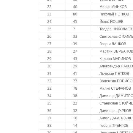
22.
40
Милчо МИНКОВ
23.
80
Николай ПЕТКОВ
24.
45
Йошо ЙОШЕВ
25.
7
Теодор НИКОЛАЕВ
26.
33
Светослав СТОИМ
27.
39
Георги ЛАНКОВ
28.
27
Мартин ВЪРБАНО
29.
43
Калоян МАРИНОВ
30.
29
Александър НАКО
31.
41
Лъчезар ПЕТКОВ
32.
77
Валентин БОРИСО
33.
78
Милко СТЕФАНОВ
34.
38
Димитър ДИМИТР
35.
22
Станислав СТОЙЧ
36.
32
Димитър ЩЪРКОВ
37.
10
Ангел ДАРАНДАШЕ
38.
14
Георги ПРЕНГОВ
39.
16
Цветелин ЦВЕТАН