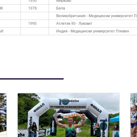
1950
Мирково
ОВ
1978
Бяла
Великобритания - Медицински университет 
1995
Атлетик 90 - Луковит
АИ
Индия - Медицински университет Плевен