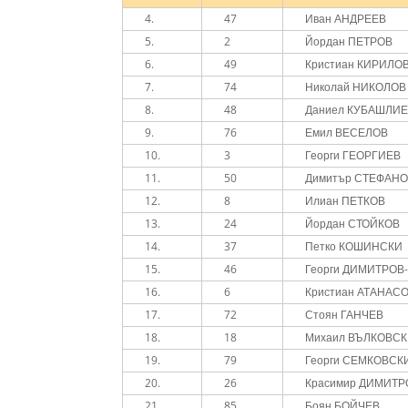
4.
47
Иван АНДРЕЕВ
5.
2
Йордан ПЕТРОВ
6.
49
Кристиан КИРИЛО
7.
74
Николай НИКОЛОВ
8.
48
Даниел КУБАШЛИ
9.
76
Емил ВЕСЕЛОВ
10.
3
Георги ГЕОРГИЕВ
11.
50
Димитър СТЕФАН
12.
8
Илиан ПЕТКОВ
13.
24
Йордан СТОЙКОВ
14.
37
Петко КОШИНСКИ
15.
46
Георги ДИМИТРОВ
16.
6
Кристиан АТАНАС
17.
72
Стоян ГАНЧЕВ
18.
18
Михаил ВЪЛКОВС
19.
79
Георги СЕМКОВСК
20.
26
Красимир ДИМИТР
21.
85
Боян БОЙЧЕВ