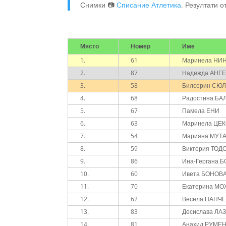
Снимки 📷
Списание Атлетика
. Резултати о
Място
Номер
Име
1.
61
Маринела НИ
2.
87
Надежда АНГ
3.
58
Билсерин СЮ
4.
68
Радостина БА
5.
67
Памела ЕНИ
6.
63
Маринела ЦЕ
7.
54
Марияна МУТ
8.
59
Виктория ТОД
9.
86
Ина-Гергана 
10.
60
Ивета БОНОВ
11.
70
Екатерина М
12.
62
Весела ПАНЧ
13.
83
Десислава ЛА
14.
81
Анахид РУМЕ