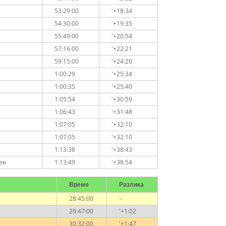
53:29:00
'+18:34
54:30:00
'+19:35
55:49:00
'+20:54
57:16:00
'+22:21
59:15:00
'+24:20
1:00:29
'+25:34
1:00:35
'+25:40
1:05:54
'+30:59
1:06:43
'+31:48
1:07:05
'+32:10
1:07:05
'+32:10
1:13:38
'+38:43
ен
1:13:49
'+38:54
Време
Разлика
28:45:00
--
29:47:00
'+1:02
30:32:00
'+1:47