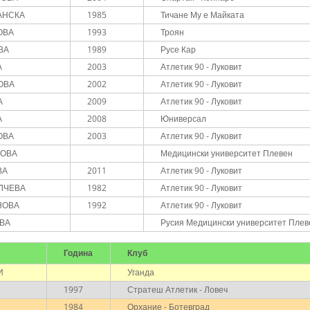
АНСКА
1985
Тичане Му е Майката
ОВА
1993
Троян
ВА
1989
Русе Кар
А
2003
Атлетик 90 - Луковит
ОВА
2002
Атлетик 90 - Луковит
А
2009
Атлетик 90 - Луковит
А
2008
Юниверсал
ОВА
2003
Атлетик 90 - Луковит
НОВА
Медицински университет Плевен
ВА
2011
Атлетик 90 - Луковит
ИЛЧЕВА
1982
Атлетик 90 - Луковит
НОВА
1992
Атлетик 90 - Луковит
ОВА
Русия Медицински университет Плев
Година
Клуб
И
Уганда
1997
Стратеш Атлетик - Ловеч
1984
Орхание - Ботевград