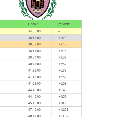
Време
Разлика
34:55:00
--
36:18:00
'+1:23
38:07:00
'+3:12
38:11:00
'+3:16
38:34:00
'+3:39
40:47:00
'+5:52
41:33:00
'+6:38
41:46:00
'+6:51
41:53:00
'+6:58
44:40:00
'+9:45
44:45:00
'+9:50
45:10:00
'+10:15
47:46:00
'+12:51
48:47:00
'+13:52