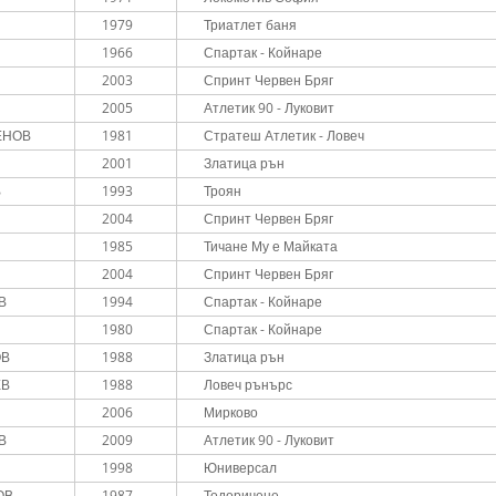
1979
Триатлет баня
1966
Спартак - Койнаре
2003
Спринт Червен Бряг
2005
Атлетик 90 - Луковит
ЕНОВ
1981
Стратеш Атлетик - Ловеч
2001
Златица рън
В
1993
Троян
2004
Спринт Червен Бряг
В
1985
Тичане Му е Майката
2004
Спринт Червен Бряг
В
1994
Спартак - Койнаре
1980
Спартак - Койнаре
ОВ
1988
Златица рън
ЕВ
1988
Ловеч рънърс
2006
Мирково
В
2009
Атлетик 90 - Луковит
1998
Юниверсал
ОВ
1987
Тодоричене