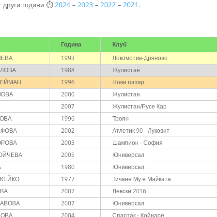
т други години ⏱️
2024
–
2023
–
2022
–
2021
.
Година
Клуб
НЕВА
1993
Локомотив-Дряново
ЕЛОВА
1988
Жулистан
ЛЕЙМАН
1996
Нови пазар
ЛОВА
2000
Жулистан
2007
Жулистан/Русе Кар
КОВА
1996
Троян
АФОВА
2002
Атлетик 90 - Луковит
ОРОВА
2003
Шампион - София
БОЙЧЕВА
2005
Юниверсал
А
1980
Юниверсал
ОЖЕЙКО
1977
Тичане Му е Майката
ЕВА
2007
Левски 2016
ЗАВОВА
2007
Юниверсал
НОВА
2004
Спартак - Койнаре