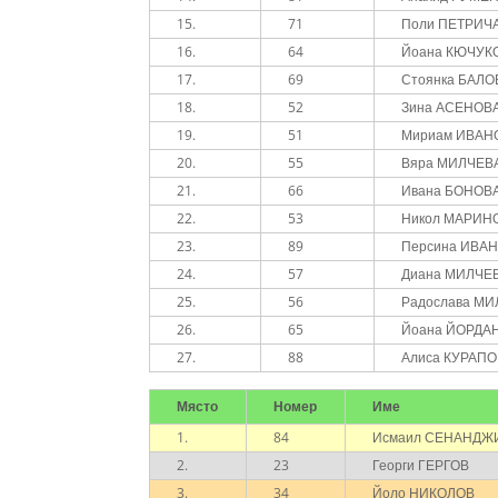
15.
71
Поли ПЕТРИЧ
16.
64
Йоана КЮЧУК
17.
69
Стоянка БАЛО
18.
52
Зина АСЕНОВ
19.
51
Мириам ИВАН
20.
55
Вяра МИЛЧЕВ
21.
66
Ивана БОНОВ
22.
53
Никол МАРИН
23.
89
Персина ИВА
24.
57
Диана МИЛЧЕ
25.
56
Радослава М
26.
65
Йоана ЙОРДА
27.
88
Алиса КУРАП
Място
Номер
Име
1.
84
Исмаил СЕНАНДЖ
2.
23
Георги ГЕРГОВ
3.
34
Йоло НИКОЛОВ