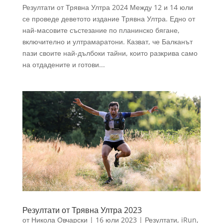
Резултати от Трявна Ултра 2024 Между 12 и 14 юли
се проведе деветото издание Трявна Ултра. Едно от
най-масовите състезание по планинско бягане,
включително и ултрамаратони. Казват, че Балканът
пази своите най-дълбоки тайни, които разкрива само
на отдадените и готови...
Резултати от Трявна Ултра 2023
от
Никола Овчарски
|
16 юли 2023
|
Резултати
,
iRun
,