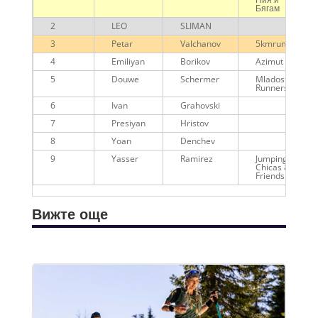
Бягам
2
LEO
SLIMAN
3
Petar
Valchanov
5kmrun
4
Emiliyan
Borikov
Azimut
5
Douwe
Schermer
Mladost
Runners
6
Ivan
Grahovski
7
Presiyan
Hristov
8
Yoan
Denchev
9
Yasser
Ramirez
Jumping
Chicas &
Friends
Вижте още