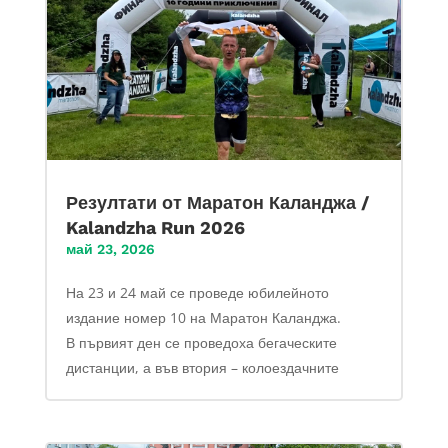
Резултати от Маратон Каланджа /
Kalandzha Run 2026
май 23, 2026
На 23 и 24 май се проведе юбилейното
издание номер 10 на Маратон Каланджа.
В първият ден се проведоха бегаческите
дистанции, а във втория – колоездачните