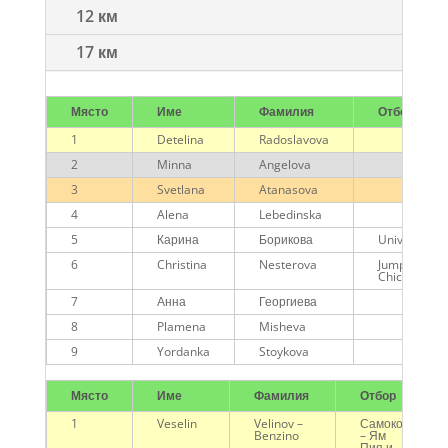
12 км
17 км
Място
Име
Фамилия
Отбор
1
Detelina
Radoslavova
2
Minna
Angelova
3
Svetlana
Atanasova
4
Alena
Lebedinska
5
Карина
Борикова
Universal
6
Christina
Nesterova
Jumping
Chicas
7
Анна
Георгиева
8
Plamena
Misheva
9
Yordanka
Stoykova
Място
Име
Фамилия
Отбор
1
Veselin
Velinov –
Самоков
Benzino
– Ям
Пия и