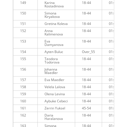
149
Karina
18-44
01:08:33
Kostadinova
150
Simona
18-44
01:08:16
Kiryakova
151
Gretina Koleva
18-44
01:08:12
152
Anna
18-44
01:08:21
Kalimenova
153
Eva
18-44
01:09:08
Damyanova
154
Ayten Buluc
Over_55
01:07:51
155
Teodora
18-44
01:08:48
Todorova
156
Johanna
18-44
01:08:17
Maedler
157
Eva Maedler
18-44
01:08:17
158
Velela Lalova
18-44
01:08:41
159
Olena Levina
18-44
01:08:55
160
Aybuke Cebeci
18-44
01:08:42
161
Zerrin Yuksel
45-54
01:08:45
162
Daria
18-44
01:09:09
Haralanova
163
Simona
18-44
01:08:58