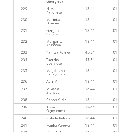
Georgieva
229
Nikol
18-44
01:13:08
Yancheva
230
Marinita
18-44
01:12:57
Dimova
231
Gergana
18-44
01:13:46
Staneva
232
Margarita
18-44
01:14:00
Krumova
233
Yanitsa Koleva
45-54
01:14:44
234
Tsetska
45-54
01:13:41
Bozhilova
235
Magdalena
18-44
01:14:40
Panayotova
236
Aylin Ali
18-44
01:14:08
237
Mikaela
18-44
01:15:01
Staneva
238
Canan Yildiz
18-44
01:13:54
239
Anna
18-44
01:14:36
Ognyanova
240
Izabela Koleva
18-44
01:14:36
241
Ivanka Yaneva
18-44
01:14:18