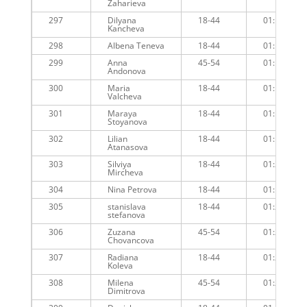
Zaharieva
297
Dilyana
18-44
01:18:40
Kancheva
298
Albena Teneva
18-44
01:19:17
299
Anna
45-54
01:18:26
Andonova
300
Maria
18-44
01:18:55
Valcheva
301
Maraya
18-44
01:19:11
Stoyanova
302
Lilian
18-44
01:19:06
Atanasova
303
Silviya
18-44
01:20:23
Mircheva
304
Nina Petrova
18-44
01:19:42
305
stanislava
18-44
01:21:07
stefanova
306
Zuzana
45-54
01:20:53
Chovancova
307
Radiana
18-44
01:20:50
Koleva
308
Milena
45-54
01:20:11
Dimitrova