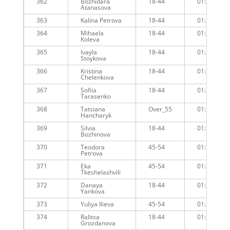
362
Bozhidara
18-44
01:30:31
Atanasova
363
Kalina Petrova
18-44
01:31:08
364
Mihaela
18-44
01:31:09
Koleva
365
Ivayla
18-44
01:31:39
Stoykova
366
Kristina
18-44
01:31:40
Chelenkova
367
Sofiia
18-44
01:32:59
Tarasenko
368
Tatsiana
Over_55
01:34:40
Hancharyk
369
Silvia
18-44
01:33:29
Bozhinova
370
Teodora
45-54
01:33:30
Petrova
371
Eka
45-54
01:34:14
Tkeshelashvili
372
Danaya
18-44
01:33:54
Yankova
373
Yuliya Ilieva
45-54
01:35:00
374
Ralitsa
18-44
01:36:07
Grozdanova