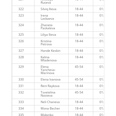
Ruseva
322
Silviq Ilieva
18-44
01:22:03
323
Irena
18-44
01:22:16
Laskaeva
324
Zhaneta
18-44
01:22:39
Paskaleva
325
Liliya Ilieva
18-44
01:22:54
326
Kristina
18-44
01:22:59
Petrova
327
Hande Keskin
18-44
01:22:20
328
Kalina
18-44
01:23:15
Mladenova
329
Elena
45-54
01:22:56
Yancheva-
Marinova
330
Elena Ivanova
45-54
01:22:41
331
Reni Raykova
18-44
01:23:15
332
Tsvetelina
45-54
01:23:39
Nasteva
333
Neli Chaneva
18-44
01:23:58
334
Mona Becher
18-44
01:23:53
335
Midoriko
18-44
01:23:20