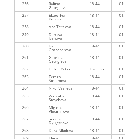
256
Ralitsa
18-44
01:15:29
Georgieva
257
Ekaterina
18-44
01:16:31
Kirilova
258
Ana Terzieva
18-44
01:15:36
259
Denitsa
18-44
01:15:47
Ivanova
260
Iva
18-44
01:15:48
Grancharova
261
Gabriela
18-44
01:15:48
Georgieva
262
Hatice Yetkin
Over_55
01:16:02
263
Tereza
18-44
01:16:23
Stefanova
264
Nikol Vasileva
18-44
01:16:23
265
Veronika
18-44
01:16:11
Stoycheva
266
Miglena
18-44
01:15:46
Vladimirova
267
Simona
18-44
01:16:22
Dyulgerova
268
Dara Nikolova
18-44
01:16:44
269
Elena
18-44
01:16:17