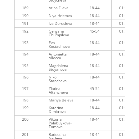
Stoycheva
189
Atina Fileva
18-44
01:10:34
190
Niya Hristova
18-44
01:10:38
191
Iva Dorosieva
18-44
01:10:36
192
Gergana
45-54
01:10:45
Chumpileva
193
Eva
18-44
01:11:23
Kostadinova
194
Antonietta
18-44
01:10:06
Allocca
195
Magdalena
18-44
01:11:11
Stoyanova
196
Nikol
18-44
01:11:13
Stancheva
197
Zlatina
45-54
01:10:32
Altancheva
198
Mariya Beleva
18-44
01:10:17
199
Katerina
18-44
01:10:31
Dimitrova
200
Viktoria
18-44
01:11:43
Palabuykova-
Tomova
201
Radostina
18-44
01:11:24
Nedeva