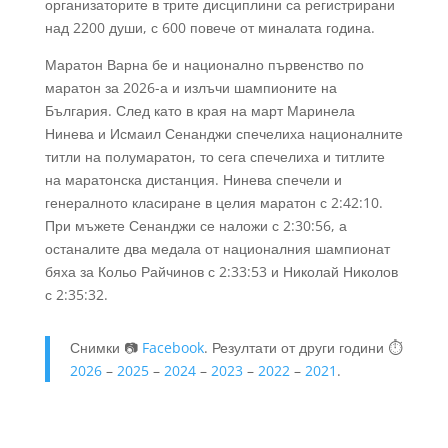
организаторите в трите дисциплини са регистрирани
над 2200 души, с 600 повече от миналата година.
Маратон Варна бе и национално първенство по
маратон за 2026-а и излъчи шампионите на
България. След като в края на март Маринела
Нинева и Исмаил Сенанджи спечелиха националните
титли на полумаратон, то сега спечелиха и титлите
на маратонска дистанция. Нинева спечели и
генералното класиране в целия маратон с 2:42:10.
При мъжете Сенанджи се наложи с 2:30:56, а
останалите два медала от националния шампионат
бяха за Кольо Райчинов с 2:33:53 и Николай Николов
с 2:35:32.
Снимки 📷
Facebook
. Резултати от други години ⏱️
2026
–
2025
–
2024
–
2023
–
2022
–
2021
.