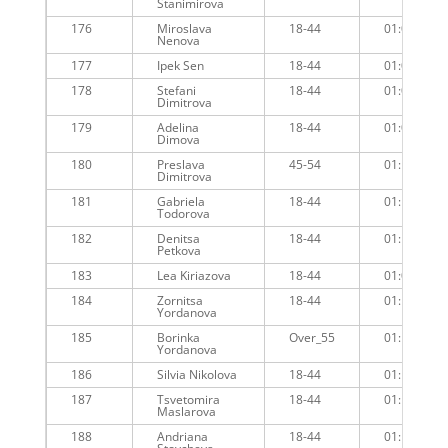
Stanimirova
176
Miroslava
18-44
01:09:41
Nenova
177
Ipek Sen
18-44
01:09:21
178
Stefani
18-44
01:09:19
Dimitrova
179
Adelina
18-44
01:09:27
Dimova
180
Preslava
45-54
01:11:03
Dimitrova
181
Gabriela
18-44
01:10:10
Todorova
182
Denitsa
18-44
01:10:25
Petkova
183
Lea Kiriazova
18-44
01:09:39
184
Zornitsa
18-44
01:10:49
Yordanova
185
Borinka
Over_55
01:10:48
Yordanova
186
Silvia Nikolova
18-44
01:10:54
187
Tsvetomira
18-44
01:10:52
Maslarova
188
Andriana
18-44
01:10:53