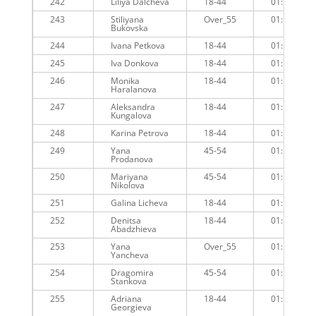
242
Liliya Dalcheva
18-44
01:15:01
243
Stiliyana
Over_55
01:15:18
Bukovska
244
Ivana Petkova
18-44
01:14:50
245
Iva Donkova
18-44
01:15:37
246
Monika
18-44
01:15:26
Haralanova
247
Aleksandra
18-44
01:15:58
Kungalova
248
Karina Petrova
18-44
01:15:37
249
Yana
45-54
01:15:34
Prodanova
250
Mariyana
45-54
01:16:05
Nikolova
251
Galina Licheva
18-44
01:15:53
252
Denitsa
18-44
01:15:52
Abadzhieva
253
Yana
Over_55
01:15:19
Yancheva
254
Dragomira
45-54
01:15:49
Stankova
255
Adriana
18-44
01:15:29
Georgieva