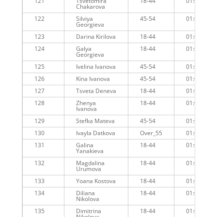
121
Tsvetomira
18-44
01:05:35
Chakarova
122
Silviya
45-54
01:04:54
Georgieva
123
Darina Kirilova
18-44
01:05:09
124
Galya
18-44
01:04:47
Georgieva
125
Ivelina Ivanova
45-54
01:04:55
126
Kina Ivanova
45-54
01:05:16
127
Tsveta Deneva
18-44
01:05:39
128
Zhenya
18-44
01:05:38
Ivanova
129
Stefka Mateva
45-54
01:05:36
130
Ivayla Datkova
Over_55
01:05:07
131
Galina
18-44
01:05:06
Yanakieva
132
Magdalina
18-44
01:05:23
Urumova
133
Yoana Kostova
18-44
01:05:56
134
Diliana
18-44
01:06:03
Nikolova
135
Dimitrina
18-44
01:06:02
Nikolova