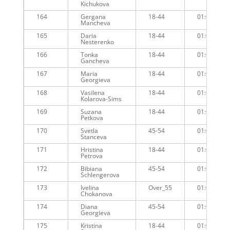
Kichukova
164
Gergana
18-44
01:08:59
Mancheva
165
Daria
18-44
01:09:21
Nesterenko
166
Tonka
18-44
01:09:20
Gancheva
167
Maria
18-44
01:09:22
Georgieva
168
Vasilena
18-44
01:09:39
Kolarova-Sims
169
Suzana
18-44
01:09:10
Petkova
170
Svetla
45-54
01:08:43
Stanceva
171
Hristina
18-44
01:09:45
Petrova
172
Bibiana
45-54
01:09:53
Schlengerova
173
Ivelina
Over_55
01:09:08
Chokanova
174
Diana
45-54
01:09:24
Georgieva
175
Kristina
18-44
01:09:05