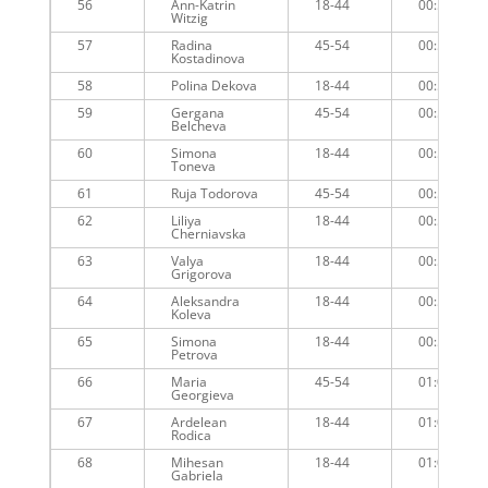
56
Ann-Katrin
18-44
00:58:24
Witzig
57
Radina
45-54
00:58:18
Kostadinova
58
Polina Dekova
18-44
00:58:37
59
Gergana
45-54
00:58:17
Belcheva
60
Simona
18-44
00:58:53
Toneva
61
Ruja Todorova
45-54
00:59:39
62
Liliya
18-44
00:59:35
Cherniavska
63
Valya
18-44
00:59:02
Grigorova
64
Aleksandra
18-44
00:58:42
Koleva
65
Simona
18-44
00:59:07
Petrova
66
Maria
45-54
01:00:15
Georgieva
67
Ardelean
18-44
01:00:03
Rodica
68
Mihesan
18-44
01:00:03
Gabriela