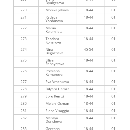
Dyulgerova
270
Monika Jekova
18-44
01:16:12
271
Radeya
18-44
01:16:53
Yordanova
272
Mariia
18-44
01:16:59
Kolomiiets
273
Teodora
18-44
01:17:34
Konarova
274
Nina
45-54
01:16:36
Begazheva
275
Liliya
18-44
01:17:33
Panayotova
276
Presiana
18-44
01:16:45
Kemanova
277
Eva Vrachkova
18-44
01:17:31
278
Dilyara Hamza
18-44
01:17:31
279
Ebru Remzi
18-44
01:17:36
280
Melani Osman
18-44
01:16:48
281
Elena Visaggio
18-44
01:16:49
282
Meraya
18-44
01:18:15
Doncheva
283
Gergana
18-44
01:18:02