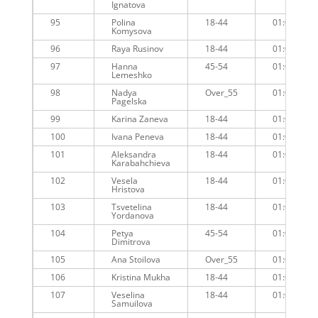
Ignatova
95
Polina
18-44
01:01:10
Komysova
96
Raya Rusinov
18-44
01:01:37
97
Hanna
45-54
01:02:13
Lemeshko
98
Nadya
Over_55
01:02:01
Pagelska
99
Karina Zaneva
18-44
01:02:41
100
Ivana Peneva
18-44
01:02:20
101
Aleksandra
18-44
01:02:56
Karabahchieva
102
Vesela
18-44
01:02:14
Hristova
103
Tsvetelina
18-44
01:03:18
Yordanova
104
Petya
45-54
01:02:22
Dimitrova
105
Ana Stoilova
Over_55
01:03:44
106
Kristina Mukha
18-44
01:04:09
107
Veselina
18-44
01:04:01
Samuilova