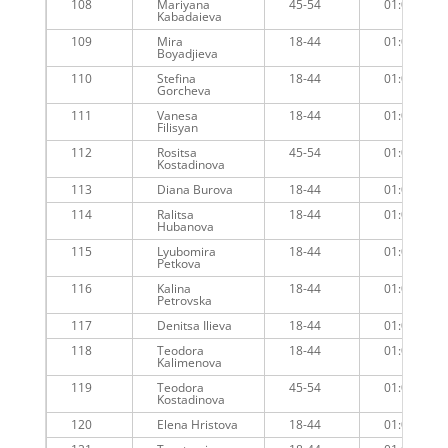
108
Mariyana
45-54
01:03:18
Kabadaieva
109
Mira
18-44
01:03:31
Boyadjieva
110
Stefina
18-44
01:03:32
Gorcheva
111
Vanesa
18-44
01:03:41
Filisyan
112
Rositsa
45-54
01:04:17
Kostadinova
113
Diana Burova
18-44
01:04:00
114
Ralitsa
18-44
01:03:47
Hubanova
115
Lyubomira
18-44
01:04:23
Petkova
116
Kalina
18-44
01:04:50
Petrovska
117
Denitsa Ilieva
18-44
01:04:35
118
Teodora
18-44
01:04:33
Kalimenova
119
Teodora
45-54
01:04:14
Kostadinova
120
Elena Hristova
18-44
01:04:26