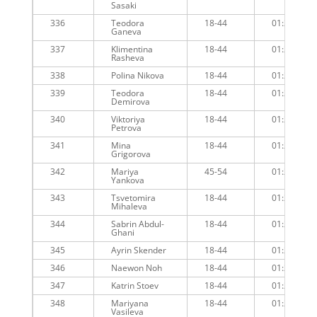
Sasaki
336
Teodora
18-44
01:24:39
Ganeva
337
Klimentina
18-44
01:24:25
Rasheva
338
Polina Nikova
18-44
01:23:54
339
Teodora
18-44
01:24:09
Demirova
340
Viktoriya
18-44
01:24:55
Petrova
341
Mina
18-44
01:24:42
Grigorova
342
Mariya
45-54
01:24:22
Yankova
343
Tsvetomira
18-44
01:26:06
Mihaleva
344
Sabrin Abdul-
18-44
01:24:54
Ghani
345
Ayrin Skender
18-44
01:25:08
346
Naewon Noh
18-44
01:25:46
347
Katrin Stoev
18-44
01:25:34
348
Mariyana
18-44
01:25:06
Vasileva