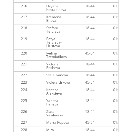
216
Dilyana
18-44
01:13:12
Kostadinova
217
Kremena
18-44
01:12:05
Eneva
218
Stefani
18-44
01:12:57
Terzieva
219
Petya
18-44
01:12:56
Terzieva-
Hristova
220
Ivelina
45-54
01:12:06
Trendafilova
221
Victoria
18-44
01:12:50
Pesheva
222
Stela Ivanova
18-44
01:12:21
223
Violeta Lirkova
45-54
01:12:55
224
Kristina
18-44
01:12:28
Aleksieva
225
Yanitsa
18-44
01:12:46
Paneva
226
Zlata
18-44
01:13:24
Vasilevska
227
Marta Popova
45-54
01:13:29
228
Mira
18-44
01:13:08