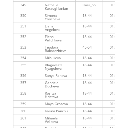
349
Nathalie
Over_55
01:25:40
Karaoghlanian
350
Simona
18-44
01:26:01
Yoncheva
351
Liana
18-44
01:26:01
Angelova
352
Elena
18-44
01:26:27
Velichkova
353
Teodora
45-54
01:26:13
Bakardzhieva
354
Mila Ilieva
18-44
01:27:10
355
Blagovesta
18-44
01:27:57
Nyagolova
356
Sanya Panova
18-44
01:29:19
357
Gabriela
18-44
01:28:38
Docheva
358
Rositsa
18-44
01:28:51
Hristova
359
Maya Grozeva
18-44
01:28:51
360
Karina Panchul
18-44
01:29:27
361
Mihaela
18-44
01:29:48
Velikova