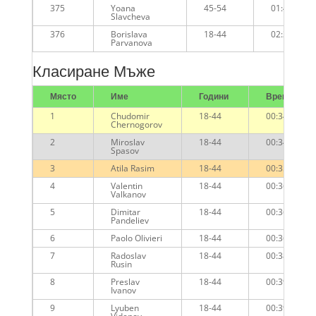
375
Yoana
45-54
01:46:42
Slavcheva
376
Borislava
18-44
02:30:58
Parvanova
Класиране Мъже
Място
Име
Години
Време
1
Chudomir
18-44
00:34:45
Chernogorov
2
Miroslav
18-44
00:34:54
Spasov
3
Atila Rasim
18-44
00:35:19
4
Valentin
18-44
00:36:13
Valkanov
5
Dimitar
18-44
00:36:29
Pandeliev
6
Paolo Olivieri
18-44
00:36:57
7
Radoslav
18-44
00:38:53
Rusin
8
Preslav
18-44
00:39:24
Ivanov
9
Lyuben
18-44
00:39:47