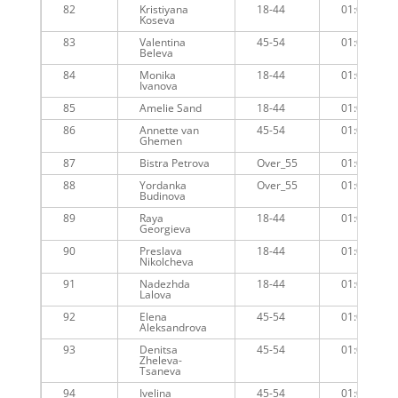
82
Kristiyana
18-44
01:00:26
Koseva
83
Valentina
45-54
01:00:30
Beleva
84
Monika
18-44
01:00:23
Ivanova
85
Amelie Sand
18-44
01:00:55
86
Annette van
45-54
01:01:52
Ghemen
87
Bistra Petrova
Over_55
01:00:41
88
Yordanka
Over_55
01:00:55
Budinova
89
Raya
18-44
01:01:39
Georgieva
90
Preslava
18-44
01:01:12
Nikolcheva
91
Nadezhda
18-44
01:01:38
Lalova
92
Elena
45-54
01:01:28
Aleksandrova
93
Denitsa
45-54
01:01:13
Zheleva-
Tsaneva
94
Ivelina
45-54
01:01:27