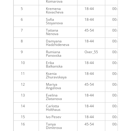
Komarova
5
Kremena
18-44
00:45:02
Kovacheva
6
Sofia
18-44
00:45:41
Stoyanova
7
Tatiana
45-54
00:45:45
Nenova
8
Damyana
18-44
00:46:46
Hadzhideneva
9
Rumiana
Over_55
00:47:19
Panovska
10
Erika
18-44
00:47:21
Balkanska
11
Ksenia
18-44
00:48:26
Zhuravskaya
12
Mariya
45-54
00:48:31
Angelova
13
Evelina
18-44
00:48:49
Zlatanova
14
Carlotta
18-44
00:49:03
Holthaus
15
Ivo Pesev
18-44
00:49:34
16
Tanya
45-54
00:49:05
Dimitrova