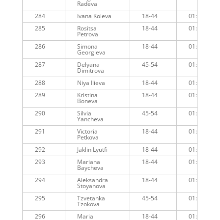
Radeva
284
Ivana Koleva
18-44
01:18:20
285
Rositsa
18-44
01:18:19
Petrova
286
Simona
18-44
01:18:17
Georgieva
287
Delyana
45-54
01:18:35
Dimitrova
288
Niya Ilieva
18-44
01:18:20
289
Kristina
18-44
01:18:30
Boneva
290
Silvia
45-54
01:17:45
Yancheva
291
Victoria
18-44
01:18:26
Petkova
292
Jaklin Lyutfi
18-44
01:18:26
293
Mariana
18-44
01:18:53
Baycheva
294
Aleksandra
18-44
01:18:28
Stoyanova
295
Tzvetanka
45-54
01:17:46
Tzokova
296
Maria
18-44
01:18:24