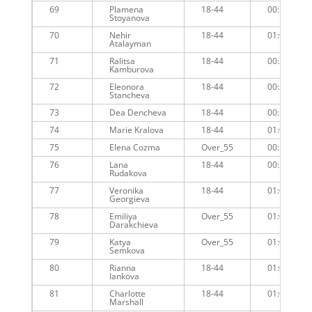
69
Plamena
18-44
00:59:10
Stoyanova
70
Nehir
18-44
01:00:05
Atalayman
71
Ralitsa
18-44
00:59:22
Kamburova
72
Eleonora
18-44
00:59:43
Stancheva
73
Dea Dencheva
18-44
00:59:44
74
Marie Kralova
18-44
01:00:54
75
Elena Cozma
Over_55
00:59:36
76
Lana
18-44
00:59:59
Rudakova
77
Veronika
18-44
01:00:00
Georgieva
78
Emiliya
Over_55
01:00:01
Darakchieva
79
Katya
Over_55
01:00:12
Semkova
80
Rianna
18-44
01:00:12
Iankova
81
Charlotte
18-44
01:01:10
Marshall