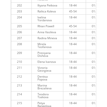
202
Iliyana Petkova
18-44
01:11:10
203
Ralitca Koleva
45-54
01:11:33
204
Ivelina
18-44
01:11:52
Yordanova
205
Rhian Powell
45-54
01:11:18
206
Anna Vasileva
18-44
01:12:01
207
Radina Mineva
18-44
01:11:30
208
Mirela
18-44
01:11:44
Teofanova
209
Presiyana
18-44
01:11:15
Disheva
210
Elena Ivanova
18-44
01:11:20
211
Victoria
18-44
01:12:00
Georgieva
212
Denitsa
18-44
01:12:05
Popova
213
Marina
18-44
01:12:40
Brezalieva
214
Teodora
18-44
01:11:48
Tsekova
215
Petya
18-44
01:12:23
Rangelova