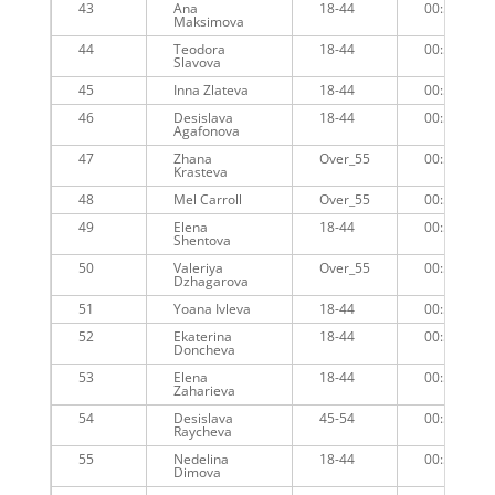
43
Ana
18-44
00:55:51
Maksimova
44
Teodora
18-44
00:57:31
Slavova
45
Inna Zlateva
18-44
00:56:49
46
Desislava
18-44
00:56:58
Agafonova
47
Zhana
Over_55
00:56:58
Krasteva
48
Mel Carroll
Over_55
00:57:11
49
Elena
18-44
00:57:40
Shentova
50
Valeriya
Over_55
00:57:34
Dzhagarova
51
Yoana Ivleva
18-44
00:57:43
52
Ekaterina
18-44
00:57:49
Doncheva
53
Elena
18-44
00:58:57
Zaharieva
54
Desislava
45-54
00:57:45
Raycheva
55
Nedelina
18-44
00:58:21
Dimova