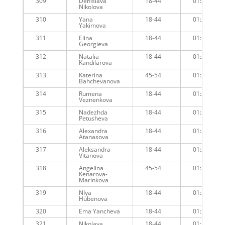
309
Denislava
18-44
01:21:07
Nikolova
310
Yana
18-44
01:21:14
Yakimova
311
Elina
18-44
01:21:30
Georgieva
312
Natalia
18-44
01:21:30
Kandilarova
313
Katerina
45-54
01:21:05
Bahchevanova
314
Rumena
18-44
01:21:33
Veznenkova
315
Nadezhda
18-44
01:21:33
Petusheva
316
Alexandra
18-44
01:21:34
Atanasova
317
Aleksandra
18-44
01:21:40
Vitanova
318
Angelina
45-54
01:21:05
Kenarova-
Marinkova
319
NIya
18-44
01:21:51
Hubenova
320
Ema Yancheva
18-44
01:21:58
321
Nikolaya
18-44
01:22:04