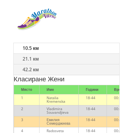
10.5 км
21.1 км
42.2 км
Класиране Жени
Място
Име
Години
Време
1
Natalia
18-44
00:39:51
Kremenska
2
Vladimira
18-44
00:41:20
Souvandjieva
3
Емилия
18-44
00:43:29
Семерджиева
4
Radosveta
18-44
00:44:24