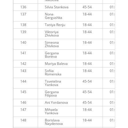
136
Silvia Stankova
45-54
01:05:38
137
Nona
18-44
01:06:15
Gergushka
138
Taniya Renju
18-44
01:06:23
139
Viktoriya
18-44
01:07:01
Zhivkova
140
Simeona
18-44
01:07:01
Zhivkova
141
Gergana
18-44
01:06:55
Boneva
142
Mariya Baleva
18-44
01:06:34
143
Sofiia
18-44
01:07:08
Romenska
144
Tsvetelina
45-54
01:07:33
Yankova
145
Gergana
45-54
01:07:45
Filipova
146
Ani Yordanova
45-54
01:07:24
147
Mihaela
18-44
01:07:18
Yankova
148
Borislava
18-44
01:07:09
Naydenova