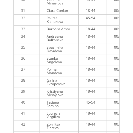
Mihaylova
31
Ciara Conlan
18-44
00:54:30
32
Ralitsa
45-54
00:53:40
Kichukova
33
Barbara Amor
18-44
00:54:25
34
Andreana
18-44
00:54:52
Balkanska
35
Spasimira
18-44
00:55:03
Davidova
36
Stanka
18-44
00:55:42
Angelova
37
Polina
18-44
00:55:40
Mandeva
38
Galina
18-44
00:56:19
Evropeyska
39
Kristiyana
18-44
00:55:41
Mihaylova
40
Tatiana
45-54
00:55:49
Fomina
41
Lucrezia
18-44
00:55:57
Virgillito
42
Zornitsa
18-44
00:56:17
Zlateva