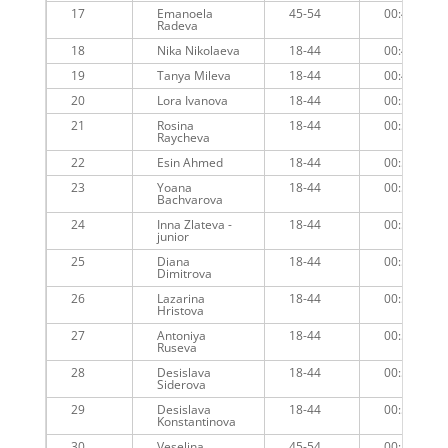
17
Emanoela
45-54
00:49:20
Radeva
18
Nika Nikolaeva
18-44
00:49:38
19
Tanya Mileva
18-44
00:49:38
20
Lora Ivanova
18-44
00:50:28
21
Rosina
18-44
00:50:14
Raycheva
22
Esin Ahmed
18-44
00:51:09
23
Yoana
18-44
00:51:51
Bachvarova
24
Inna Zlateva -
18-44
00:51:55
junior
25
Diana
18-44
00:52:38
Dimitrova
26
Lazarina
18-44
00:52:33
Hristova
27
Antoniya
18-44
00:53:07
Ruseva
28
Desislava
18-44
00:53:19
Siderova
29
Desislava
18-44
00:53:23
Konstantinova
30
Veselina
45-54
00:53:30