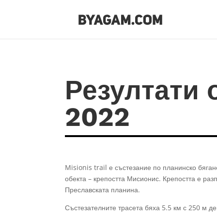
Резултати о
2022
Misionis trail е състезание по планинско бяга
обекта – крепостта Мисионис. Крепостта е раз
Преславската планина.
Състезателните трасета бяха 5.5 км с 250 м де