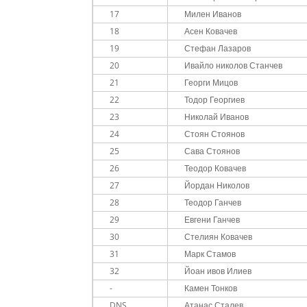
17
Милен Иванов
18
Асен Ковачев
19
Стефан Лазаров
20
Ивайло николов Станчев
21
Георги Мицов
22
Тодор Георгиев
23
Николай Иванов
24
Стоян Стоянов
25
Сава Стоянов
26
Теодор Ковачев
27
Йордан Николов
28
Теодор Ганчев
29
Евгени Ганчев
30
Стелиян Ковачев
31
Марк Стамов
32
Йоан ивов Илиев
-
Камен Тонков
DNS
Атанас Сталев