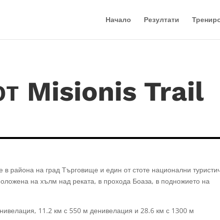
Начало
Резултати
Тренир
т Misionis Trail
не в района на град Търговище и един от стоте национални туристи
положена на хълм над реката, в прохода Боаза, в подножието на
нивелация, 11.2 км с 550 м денивелация и 28.6 км с 1300 м