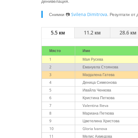
денивелация.
Снимки 📷
Svilena Dimitrova
. Резултати от
5.5 км
11.2 км
28.6 км
Място
Име
1
Мая Русева
2
Емануела Стоянова
3
Магдалена Гатева
4
Деница Симеонова
5
Ивайла Ченкова
6
Кристина Петкова
7
Valentina Ilieva
8
Мариана Петкова
9
Цветелина Христова
10
Gloria Ivanova
11
Мелис Ахмедова