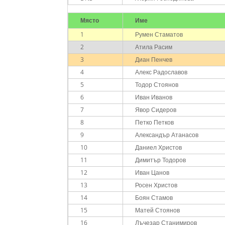
Място
Име
1
Румен Стаматов
2
Атила Расим
3
Диан Пенчев
4
Алекс Радославов
5
Тодор Стоянов
6
Иван Иванов
7
Явор Сидеров
8
Петко Петков
9
Александър Атанасов
10
Даниел Христов
11
Димитър Тодоров
12
Иван Цанов
13
Росен Христов
14
Боян Стамов
15
Матей Стоянов
16
Лъчезар Станимиров