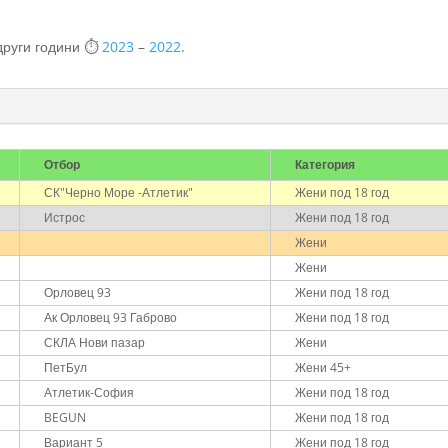
 други години ⏱️
2023
–
2022
.
Отбор
Категория
СК"Черно Море -Атлетик"
Жени под 18 год
Истрос
Жени под 18 год
Жени
Жени
Орловец 93
Жени под 18 год
Ак Орловец 93 Габрово
Жени под 18 год
СКЛА Нови пазар
Жени
ПетБул
Жени 45+
Атлетик-София
Жени под 18 год
BEGUN
Жени под 18 год
Вариант 5
Жени под 18 год