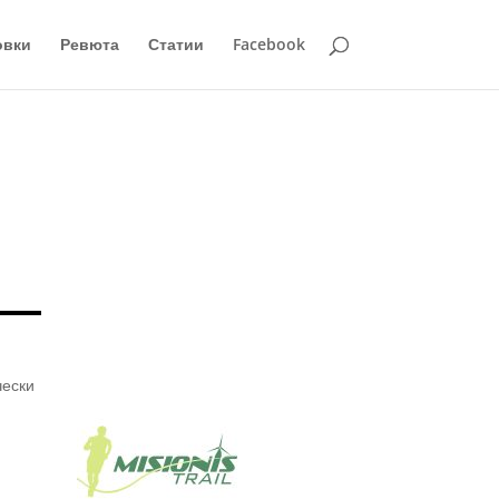
овки
Ревюта
Статии
Facebook
чески