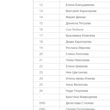
12
Елена Бакърджиева
13
Виктория Карачорова
14
Мария Дикова
15
Даниела Петрова
16
Lina Vaskova
17
Красимира Ковачева
18
Дидка Карачорова
19
Рослана Иванова
20
Сияна Ангелова
21
Гинка Николаева
22
Елена Ширкова
23
Ния Цветанова
24
Илона ивова Илиева
25
Анна Филипова
26
Надя Георгиева
-
Кристина Мавродиева
DNS
Десислава Сталева
DNS
Глория Господинова