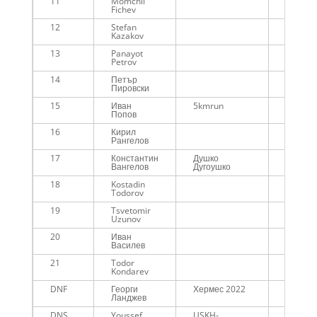
11
Momchil
01:04:0
Fichev
12
Stefan
01:04:4
Kazakov
13
Panayot
01:05:5
Petrov
14
Петър
01:06:3
Пировски
15
Иван
5kmrun
01:10:0
Попов
16
Кирил
01:12:4
Рангелов
17
Константин
Душко
01:23:3
Вангелов
Дугоушко
18
Kostadin
01:29:3
Todorov
19
Tsvetomir
01:34:4
Uzunov
20
Иван
01:38:1
Василев
21
Todor
01:50:1
Kondarev
DNF
Георги
Хермес 2022
-
Ланджев
DNS
Youssef
USKH-
-