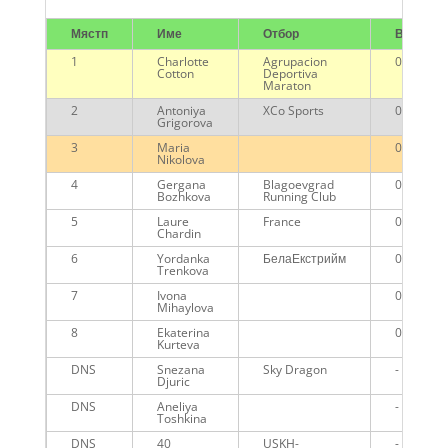
Мястп
Име
Отбор
Време
1
Charlotte
Agrupacion
00:54:31
Cotton
Deportiva
Maraton
2
Antoniya
XCo Sports
00:54:55
Grigorova
3
Maria
00:59:19
Nikolova
4
Gergana
Blagoevgrad
01:00:38
Bozhkova
Running Club
5
Laure
France
01:01:59
Chardin
6
Yordanka
БелаЕкстрийм
01:03:16
Trenkova
7
Ivona
01:09:21
Mihaylova
8
Ekaterina
01:19:31
Kurteva
DNS
Snezana
Sky Dragon
-
Djuric
DNS
Aneliya
-
Toshkina
DNS
40
USKH-
-