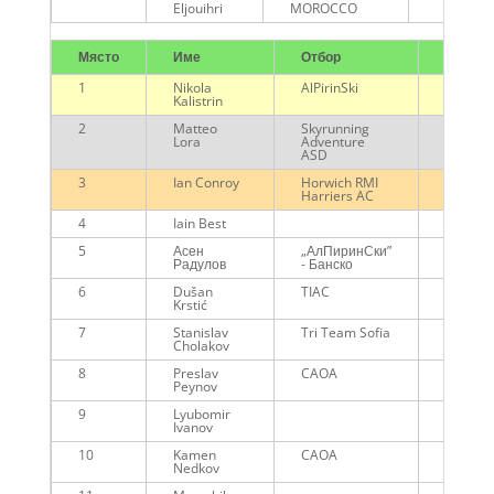
Eljouihri
MOROCCO
Място
Име
Отбор
Време
1
Nikola
AlPirinSki
00:43:3
Kalistrin
2
Matteo
Skyrunning
00:47:2
Lora
Adventure
ASD
3
Ian Conroy
Horwich RMI
00:49:4
Harriers AC
4
Iain Best
00:50:0
5
Асен
„АлПиринСки”
00:50:3
Радулов
- Банско
6
Dušan
TIAC
00:50:4
Krstić
7
Stanislav
Tri Team Sofia
00:51:3
Cholakov
8
Preslav
CAOA
00:55:1
Peynov
9
Lyubomir
01:02:0
Ivanov
10
Kamen
CAOA
01:03:1
Nedkov