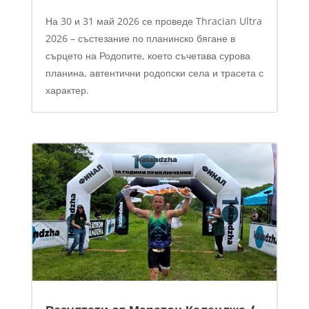
На 30 и 31 май 2026 се проведе Thracian Ultra
2026 – състезание по планинско бягане в
сърцето на Родопите, което съчетава сурова
планина, автентични родопски села и трасета с
характер.