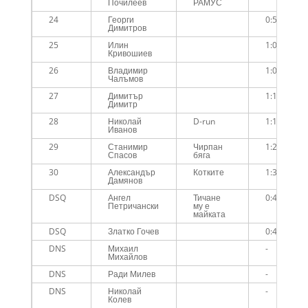
Почилеев
РАМУС
24
Георги
0:56:43
Димитров
25
Илин
1:01:27
Кривошиев
26
Владимир
1:03:12
Чалъмов
27
Димитър
1:10:04
Димитр
28
Николай
D-run
1:16:07
Иванов
29
Станимир
Чирпан
1:20:03
Спасов
бяга
30
Александър
Котките
1:33:35
Дамянов
DSQ
Ангел
Тичане
0:46:42
Петричански
му е
майката
DSQ
Златко Гочев
0:48:23
DNS
Михаил
-
Михайлов
DNS
Ради Милев
-
DNS
Николай
-
Колев