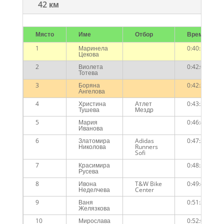
42 км
Място
Име
Отбор
Време
1
Маринела
0:40:10
Цекова
2
Виолета
0:42:04
Тотева
3
Боряна
0:42:32
Ангелова
4
Христина
Атлет
0:43:33
Тушева
Мездр
5
Мария
0:46:45
Иванова
6
Златомира
Adidas
0:47:33
Николова
Runners
Sofi
7
Красимира
0:48:56
Русева
8
Ивона
T&W Bike
0:49:42
Неделчева
Center
9
Ваня
0:51:36
Желязкова
10
Мирослава
0:52:03