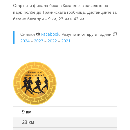
Стартът и финала бяха в Казанлък в началото на
парк Тюлбе до Тракийската гробница. Дистанциите за
бягане бяха три – 9 км, 23 км и 42 км.
Снимки 📷
Facebook
. Резултати от други години ⏱️
2024
–
2023
–
2022
–
2021
.
9 км
23 км