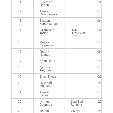
11
Димитър
0:45:20
Царев
12
Атанас
0:45:41
Самокварев
13
Захари
0:46:17
Караиванов
14
Станимир
ВСК
0:46:33
Томов
"Стрямци
- 61"
15
Милен
0:49:04
Бандаков
16
Георги
0:49:19
Иванов
17
Деян Цено
0:50:50
18
Димитър
0:51:21
Тодоров
19
Енчо Енчев
0:51:30
20
Николай
0:51:54
Минчев
21
Aтанас
0:54:12
Бейче
22
Филип
Dad Bod
0:55:50
Сотиров
Running
23
Илиян
СМДЛ
0:56:07