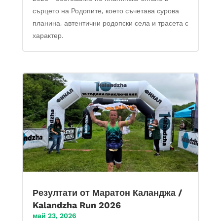
сърцето на Родопите, което съчетава сурова
планина, автентични родопски села и трасета с
характер.
Резултати от Маратон Каланджа /
Kalandzha Run 2026
май 23, 2026