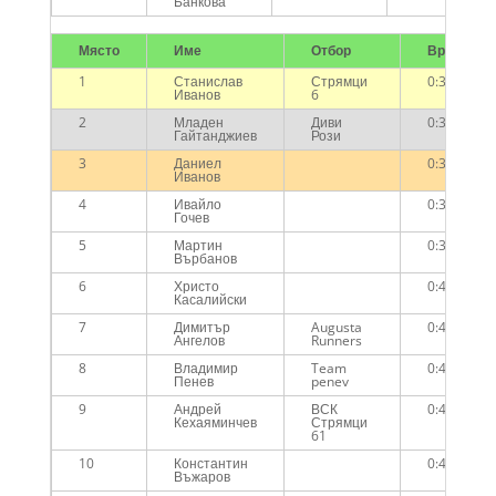
Банкова
Място
Име
Отбор
Време
1
Станислав
Стрямци
0:36:24
Иванов
6
2
Младен
Диви
0:36:28
Гайтанджиев
Рози
3
Даниел
0:38:30
Иванов
4
Ивайло
0:39:51
Гочев
5
Мартин
0:39:56
Върбанов
6
Христо
0:40:31
Касалийски
7
Димитър
Augusta
0:40:44
Ангелов
Runners
8
Владимир
Team
0:42:08
Пенев
penev
9
Андрей
ВСК
0:42:40
Кехаяминчев
Стрямци
61
10
Константин
0:43:56
Въжаров