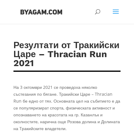
Резултати от Тракийски
Царе – Thracian Run
2021
На 3 октомври 2021 се проведоха няколко
състезания по бягане. Тракийски Царе – Thracian
Run бе едно от тях. Основната цел на събитието е да
се популяризират спорта, физическата активност и
опознаването на красотата на гр. Казанлък и
околностите, нарична още Розова долина и Долината
на Tракийските владетели.