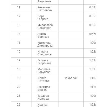
Ананиева
11
Розалина
0:53:32
Петревска
12
Лора
0:55:54
Георгие
13
Мирослава
0:56:22
Стаменов
14
Анита
0:57:05
Борисов
15
Катерина
1:00:47
Димитрова
16
Илиана
1:02:28
Стефанов
17
Гергана
1:03:31
Георгиева
18
Maрияна
1:03:56
Бабучева
19
Ирина
ТехБалон
1:10:05
Петрова
20
Людмила
1:11:23
Белчев
21
Теодора
1:20:05
Йовчева
22
Иванка
1:22:29