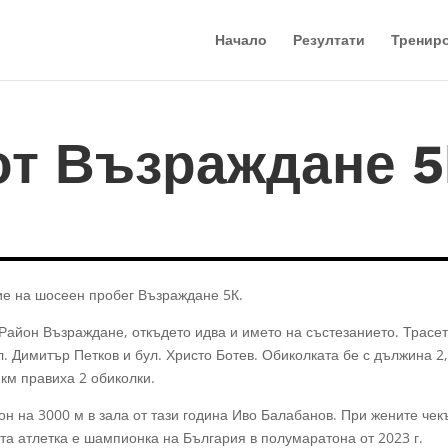
Начало
Резултати
Тренир
от Възраждане 5
ие на шосеен пробег Възраждане 5К.
Район Възраждане, откъдето идва и името на състезанието. Трасет
. Димитър Петков и бул. Христо Ботев. Обиколката бе с дължина 2,
 км правиха 2 обиколки.
 на 3000 м в зала от тази година Иво Балабанов. При жените чекъ
та атлетка е шампионка на България в полумаратона от 2023 г.