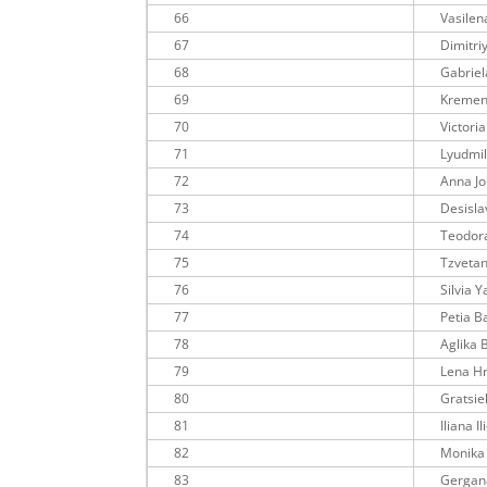
66
Vasilen
67
Dimitri
68
Gabriel
69
Kremen
70
Victori
71
Lyudmi
72
Anna Jo
73
Desisla
74
Teodor
75
Tzveta
76
Silvia 
77
Petia 
78
Aglika 
79
Lena Hr
80
Gratsie
81
Iliana I
82
Monika
83
Gergan