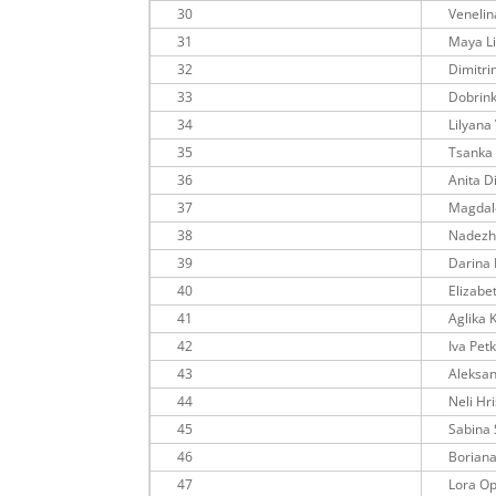
30
Venelin
31
Maya Li
32
Dimitri
33
Dobrin
34
Lilyana
35
Tsanka
36
Anita D
37
Magdal
38
Nadezh
39
Darina 
40
Elizabe
41
Aglika 
42
Iva Pet
43
Aleksa
44
Neli Hr
45
Sabina
46
Borian
47
Lora O