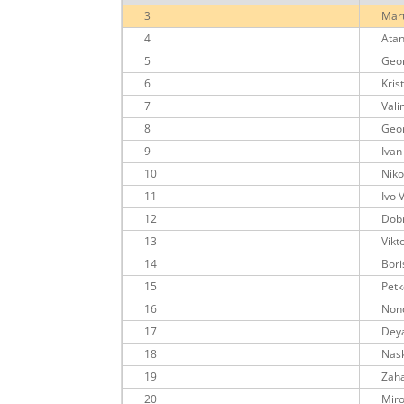
3
Mar
4
Atan
5
Geo
6
Kris
7
Vali
8
Geor
9
Ivan
10
Niko
11
Ivo 
12
Dob
13
Vikt
14
Bori
15
Pet
16
Nonc
17
Dey
18
Nas
19
Zaha
20
Miro