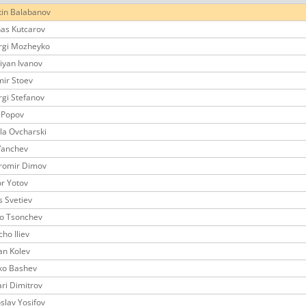
tin Balabanov
as Kutcarov
rgi Mozheyko
tiyan Ivanov
mir Stoev
gi Stefanov
 Popov
la Ovcharski
Vanchev
romir Dimov
or Yotov
s Svetiev
ko Tsonchev
ho Iliev
an Kolev
ko Bashev
ri Dimitrov
slav Yosifov