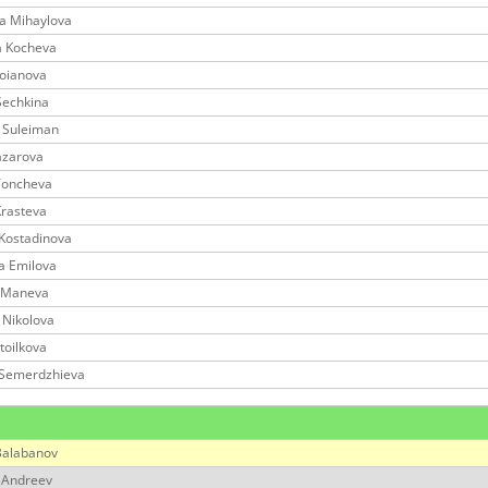
a Mihaylova
a Kocheva
toianova
Sechkina
n Suleiman
azarova
Toncheva
Krasteva
Kostadinova
a Emilova
a Maneva
a Nikolova
toilkova
 Semerdzhieva
е
Balabanov
 Andreev