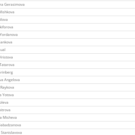
ira Gerasimova
Mishkova
ilova
ikiforova
 Yordanova
Tankova
Aual
 Hristova
Tatarova
Grinberg
va Angelova
 Raykova
a Yotova
oleva
itrova
ca Misheva
 Babadzanova
 Stanislavova