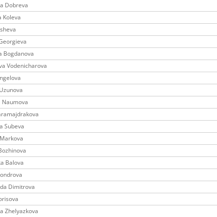
ra Dobreva
a Koleva
usheva
 Georgieva
na Bogdanova
ava Vodenicharova
Angelova
 Uzunova
na Naumova
Karamajdrakova
a Subeva
 Markova
 Bozhinova
ka Balova
Kondrova
da Dimitrova
Borisova
na Zhelyazkova