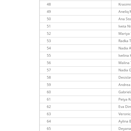
48
Krasim
49
Aneliq 
50
Ana Sto
51
Iveta N
52
Mariya
53
Radka 
54
Nadia 
55
Ivelina
56
Malina 
57
Nadia 
58
Desisla
59
Andrea
60
Gabriel
61
Petya K
62
Eva Dim
63
Veroni
64
Aylina
65
Deyana