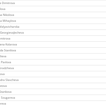
a Dimitrova
lova
na Nikolova
ka Mihaylova
 Valyavicharska
 GeorgievaJecheva
imitrova
ena Kolarova
da Stanilova
Ilieva
t Pavlova
Kiradzhieva
kova
ndra Slavcheva
istova
 Stankova
a Sougareva
preva