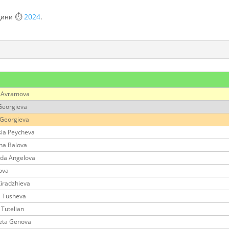
одини ⏱️
2024
.
 Avramova
 Georgieva
 Georgieva
sia Peycheva
na Balova
da Angelova
ova
Kiradzhieva
a Tusheva
Tutelian
eta Genova