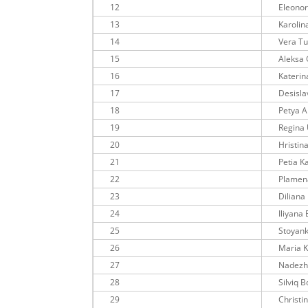
12
Eleono
13
Karolin
14
Vera T
15
Aleksa
16
Kateri
17
Desisl
18
Petya 
19
Regina
20
Hristi
21
Petia 
22
Plamen
23
Diliana
24
Iliyana
25
Stoyan
26
Maria 
27
Nadezh
28
Silviq 
29
Christi