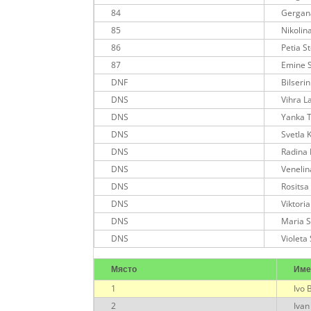
84
Gergan
85
Nikolin
86
Petia S
87
Emine 
DNF
Bilseri
DNS
Vihra L
DNS
Yanka 
DNS
Svetla 
DNS
Radina 
DNS
Venelin
DNS
Rosits
DNS
Viktori
DNS
Maria S
DNS
Violeta
Място
Им
1
Ivo 
2
Ivan