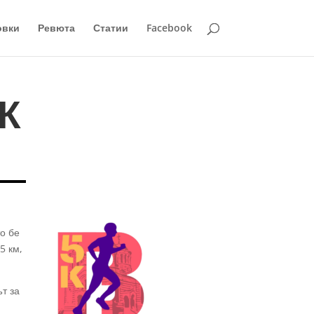
овки
Ревюта
Статии
Facebook
К
о бе
5 км,
т за