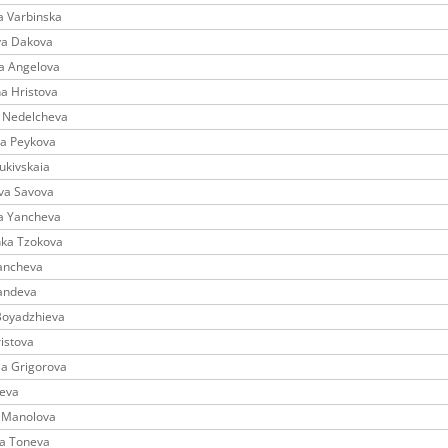
a Varbinska
ya Dakova
a Angelova
a Hristova
a Nedelcheva
la Peykova
ukivskaia
va Savova
a Yancheva
nka Tzokova
Yancheva
Bandeva
Boyadzhieva
istova
la Grigorova
lieva
 Manolova
a Toneva