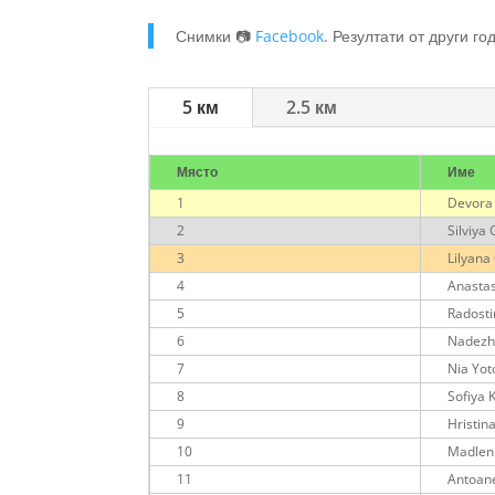
Снимки 📷
Facebook
. Резултати от други г
5 км
2.5 км
Място
Име
1
Devora
2
Silviya
3
Lilyana
4
Anasta
5
Radosti
6
Nadezh
7
Nia Yot
8
Sofiya 
9
Hristin
10
Madlen 
11
Antoan