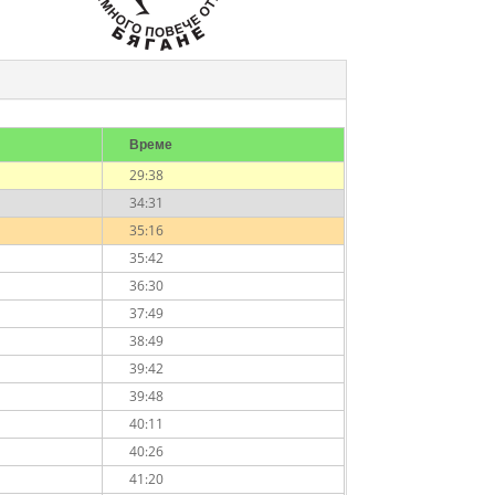
Време
29:38
34:31
35:16
35:42
36:30
37:49
38:49
39:42
39:48
40:11
40:26
41:20