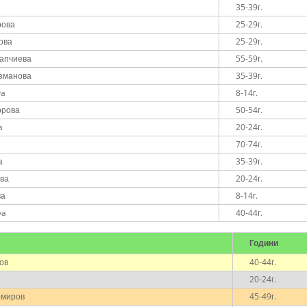
35-39г.
рова
25-29г.
ова
25-29г.
апчиева
55-59г.
зманова
35-39г.
va
8-14г.
орова
50-54г.
a
20-24г.
70-74г.
а
35-39г.
ова
20-24г.
ва
8-14г.
va
40-44г.
Години
ов
40-44г.
20-24г.
омиров
45-49г.