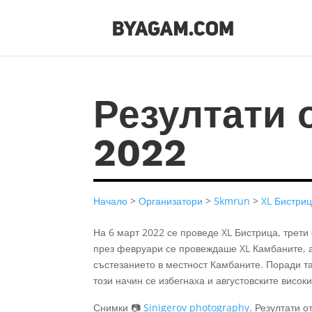
Резултати 
2022
Начало
>
Организатори
>
5kmrun
>
XL Бистри
На 6 март 2022 се проведе XL Бистрица, трети
през февруари се провеждаше XL Камбаните, 
състезанието в местност Камбаните. Поради та
този начин се избегнаха и августовските висо
Снимки 📷
Sinigerov photography
. Резултати о