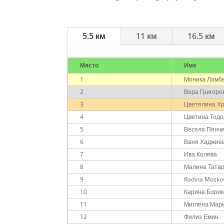
5.5 км
11 км
16.5 км
Място
Име
1
Моника Ламб
2
Вера Григоро
3
Цветелина Х
4
Цветина Тодо
5
Весела Пенч
6
Ваня Хаджие
7
Ива Колева
8
Малина Тата
9
Radina Mosko
10
Карина Борик
11
Миглена Мар
12
Филиз Емин