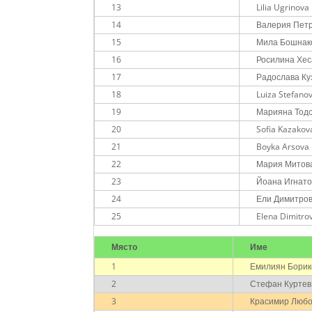
13
Lilia Ugrinova
14
Валерия Пет
15
Мила Бошнак
16
Росилина Хес
17
Радослава Ку
18
Luiza Stefano
19
Марияна Тод
20
Sofia Kazakov
21
Boyka Arsova
22
Мария Митов
23
Йоана Игнат
24
Ели Димитро
25
Elena Dimitro
Място
Име
1
Емилиян Борик
2
Стефан Куртев
3
Красимир Люб