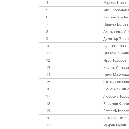
4
Мариян Ноев
5
Иван Харалам
6
Kaloyan Nikolov
7
Пламен Богоев
8
Александър Ал
9
Димитър Вълч
10
Виктор Каров
11
Цветомир Банч
12
Явор Тодоров
13
Христо Соколо
14
Lazar Malezan
15
Светослав Лаш
16
Любомир Савч
17
Любомир Тодо
18
Боримир Кънче
19
Petar Aleksand
20
Антоний Петро
21
Искрен Колев