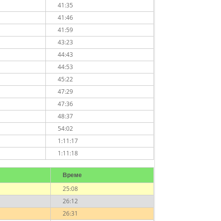
41:35
41:46
41:59
43:23
44:43
44:53
45:22
47:29
47:36
48:37
54:02
1:11:17
1:11:18
Време
25:08
26:12
26:31