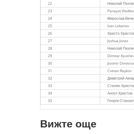
22
Николай Пехли
23
Panayot Vladiko
24
Мирослав Виче
25
Ivan Lebanov
26
Христо Христо
27
Joshua Jones
28
Николай Пехли
29
Dimitar Kyushe
30
Jivomir Dimitro
31
Cvetan Raykov
32
Димитрий Акча
33
Стилян Христо
34
Ангел Христов
35
Георги Станоило
Вижте още