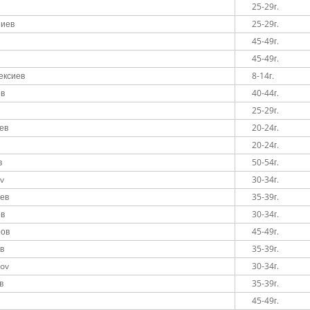
25-29г.
пиев
25-29г.
45-49г.
45-49г.
ексиев
8-14г.
ев
40-44г.
25-29г.
ев
20-24г.
20-24г.
в
50-54г.
ov
30-34г.
ев
35-39г.
ов
30-34г.
ров
45-49г.
в
35-39г.
rov
30-34г.
в
35-39г.
45-49г.