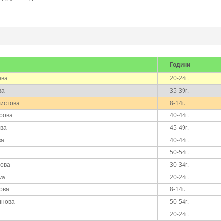
Години
ева
20-24г.
ва
35-39г.
ристова
8-14г.
рова
40-44г.
ева
45-49г.
ва
40-44г.
50-54г.
рова
30-34г.
va
20-24г.
ова
8-14г.
инова
50-54г.
20-24г.