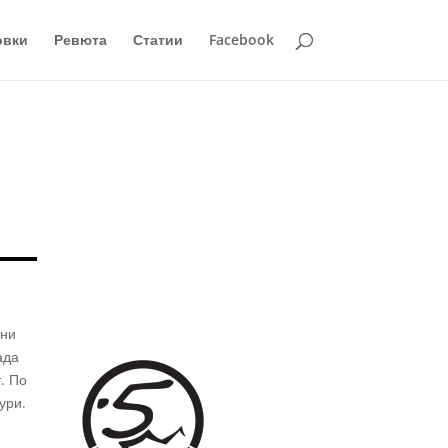
овки
Ревюта
Статии
Facebook
ини
ада
. По
ури.