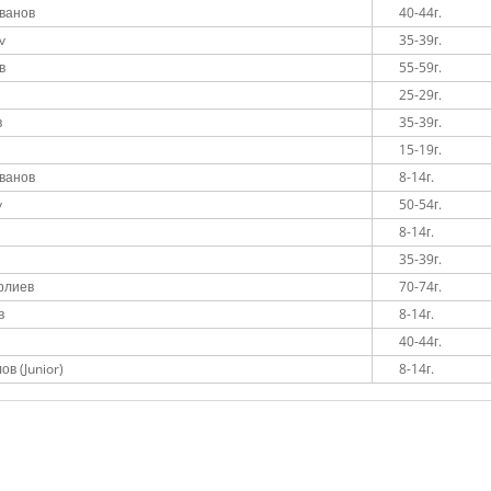
ванов
40-44г.
v
35-39г.
в
55-59г.
25-29г.
в
35-39г.
15-19г.
ванов
8-14г.
v
50-54г.
v
8-14г.
35-39г.
рлиев
70-74г.
в
8-14г.
40-44г.
в (Junior)
8-14г.