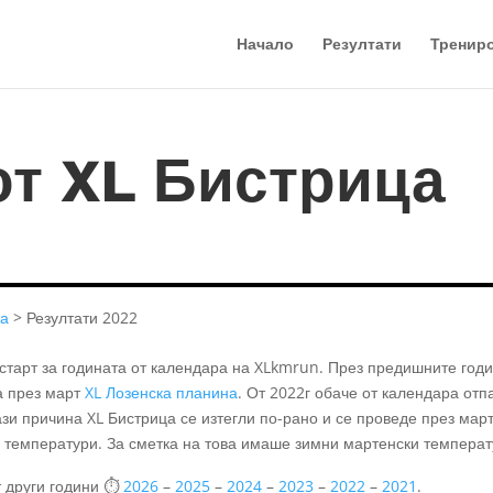
Начало
Резултати
Тренир
от XL Бистрица
ца
> Резултати 2022
 старт за годината от календара на XLkmrun. През предишните год
а през март
XL Лозенска планина
. От 2022г обаче от календара отп
зи причина XL Бистрица се изтегли по-рано и се проведе през март
ки температури. За сметка на това имаше зимни мартенски температ
т други години ⏱️
2026
–
2025
–
2024
–
2023
–
2022
–
2021
.