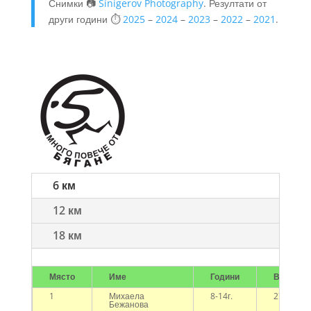
Снимки 📷
Sinigerov Photography
. Резултати от
други години ⏱️
2025
–
2024
–
2023
–
2022
–
2021
.
6 км
12 км
18 км
Място
Име
Години
Време
1
Михаела
8-14г.
27:55
Бежанова