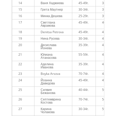
14
Ваня Хаджиева
45-49г.
36:08
15
Грета Маутнер
30-34г.
39:25
16
Минка Дешева
25-29г.
39:31
17
Светлана
45-49г.
40:02
Аврамова
18
Denitsa Petrova
45-49г.
41:02
19
Нина Русева
30-34г.
41:09
20
Десислава
35-39г.
42:08
Йонева
21
Юлиана
55-59г.
42:39
Атанасова
22
Аделина
35-39г.
45:19
Иванова
23
Boyka Arsova
70-74г.
48:45
24
Йоанна
45-49г.
49:53
Давидова
25
Силвия
40-44г.
50:02
Бежанова
26
Септемврина
70-74г.
54:29
Костова
27
Карина
30-34г.
59:28
Чолакова