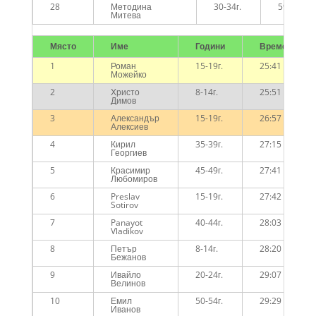
28
Методина
30-34г.
59:40
Митева
Място
Име
Години
Време
1
Роман
15-19г.
25:41
Можейко
2
Христо
8-14г.
25:51
Димов
3
Александър
15-19г.
26:57
Алексиев
4
Кирил
35-39г.
27:15
Георгиев
5
Красимир
45-49г.
27:41
Любомиров
6
Preslav
15-19г.
27:42
Sotirov
7
Panayot
40-44г.
28:03
Vladikov
8
Петър
8-14г.
28:20
Бежанов
9
Ивайло
20-24г.
29:07
Велинов
10
Емил
50-54г.
29:29
Иванов