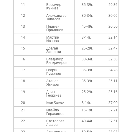
11
Боримир
35-39г.
29:36
Кънчев
12
Александър
30-34г.
30:06
Топалов
13
Пламен
45-49г.
30:50
Проданов
14
Мартин
8-14г.
32:14
Иванов
15
Драган
25-29г.
32:47
Загорски
16
Владимир
30-34г.
32:50
Владимиров
17
Георги
35-39г.
34:28
Руменов
18
Атанас
35-39г.
35:11
Якимов
19
Деян
25-29г.
35:16
Георгиев
20
Ivan Savov
8-14г.
37:09
21
Ивайло
15-19г.
37:21
Герасимов
22
Светослав
40-44г.
37:51
Лашев
23
Александър
50-54г.
38:08