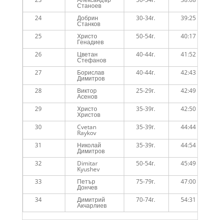
Станоев
24
Добрин
30-34г.
39:25
Станков
25
Христо
50-54г.
40:17
Генадиев
26
Цветан
40-44г.
41:52
Стефанов
27
Борислав
40-44г.
42:43
Димитров
28
Виктор
25-29г.
42:49
Асенов
29
Христо
35-39г.
42:50
Христов
30
Cvetan
35-39г.
44:44
Raykov
31
Николай
35-39г.
44:54
Димитров
32
Dimitar
50-54г.
45:49
Kyushev
33
Петър
75-79г.
47:00
Дончев
34
Димитрий
70-74г.
54:31
Акчарлиев