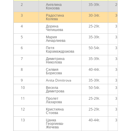
2
Ангелина
35-39г.
29:59
Конзова
3
Радостина
30-34г.
30:19
Колева
4
Дорина
25-29г.
31:01
Чепишева
5
Мария
35-39г.
33:03
Акчарлиева
6
Петя
50-54г.
33:47
Карамаждракова
7
Димитрина
35-39г.
34:46
Николова
8
Силвия
40-44г.
34:47
Борисова
9
Anita Dimitrova
35-39г.
35:15
10
Весела
50-54г.
35:18
Димитрова
11
Пролет
25-29г.
35:32
Лазарова
12
Кристияна
25-29г.
35:33
Стоева
13
Цанка
40-44г.
35:46
Георгиева-
Жечева