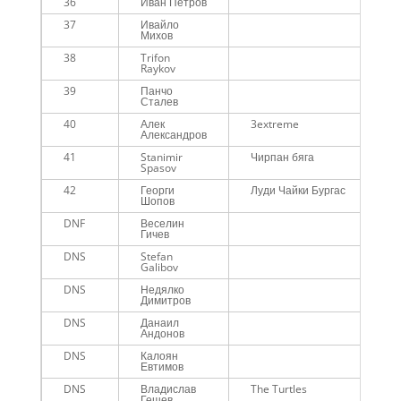
36
Иван Петров
37
Ивайло
Михов
38
Trifon
Raykov
39
Панчо
Сталев
40
Алек
3extreme
Александров
41
Stanimir
Чирпан бяга
Spasov
42
Георги
Луди Чайки Бургас
Шопов
DNF
Веселин
Гичев
DNS
Stefan
Galibov
DNS
Недялко
Димитров
DNS
Данаил
Андонов
DNS
Калоян
Евтимов
DNS
Владислав
The Turtles
Гешев