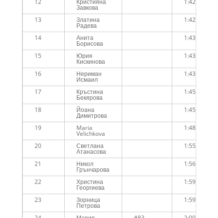
12
Кристияна
1:42:30
Завкова
13
Златина
1:42:34
Радева
14
Анита
1:43:15
Борисова
15
Юрия
1:43:18
Кискинова
16
Нериман
1:43:31
Исмаил
17
Кръстина
1:45:40
Бекярова
18
Йоана
1:45:41
Димитрова
19
Maria
1:48:17
Velichkova
20
Светлана
1:55:18
Атанасова
21
Никол
1:56:00
Грънчарова
22
Христина
1:59:03
Георгиева
23
Зорница
1:59:23
Петрова
24
Мария
#83
2:00:24