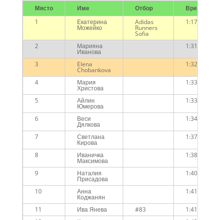
Място
Име
Отбор
Време
1
Екатерина
Adidas
1:17:27
Можейко
Runners
Sofia
2
Марияна
1:31:10
Иванова
3
Elena
1:32:19
Chobankova
4
Мария
1:33:42
Христова
5
Айлин
1:33:47
Юмерова
6
Веси
1:34:50
Дялкова
7
Светлана
1:37:51
Кирова
8
Иваничка
1:38:58
Максимова
9
Наталия
1:40:48
Присадова
10
Анна
1:41:36
Коджанян
11
Ива Янева
#83
1:41:58