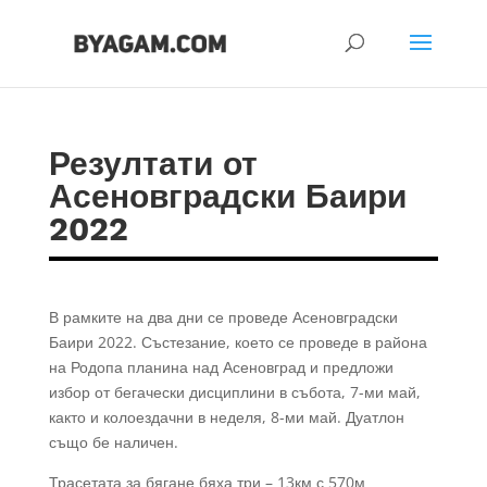
Резултати от
Асеновградски Баири
2022
В рамките на два дни се проведе Асеновградски
Баири 2022. Състезание, което се проведе в района
на Родопа планина над Асеновград и предложи
избор от бегачески дисциплини в събота, 7-ми май,
както и колоездачни в неделя, 8-ми май. Дуатлон
също бе наличен.
Трасетата за бягане бяха три – 13км с 570м