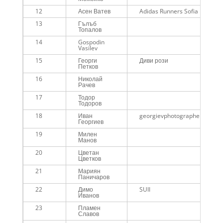
12
Асен Ватев
Adidas Runners Sofia
13
Гълъб
Топалов
14
Gospodin
Vasilev
15
Георги
Диви рози
Петков
16
Николай
Рачев
17
Тодор
Тодоров
18
Иван
georgievphotographer.com
Георгиев
19
Милен
Манов
20
Цветан
Цветков
21
Мариян
Паничаров
22
Димо
SUII
Иванов
23
Пламен
Славов