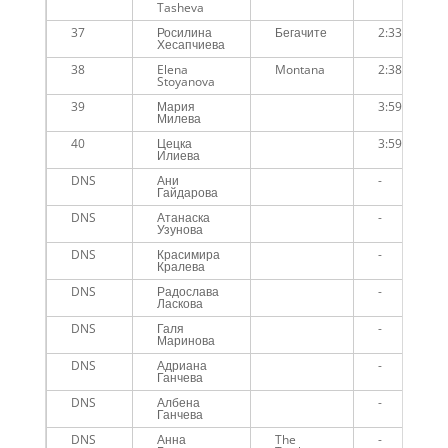
Tasheva
37
Росилина
Бегачите
2:33:07
Хесапчиева
38
Elena
Montana
2:38:53
Stoyanova
39
Мария
3:59:38
Милева
40
Цецка
3:59:39
Илиева
DNS
Ани
-
Гайдарова
DNS
Атанаска
-
Узунова
DNS
Красимира
-
Кралева
DNS
Радослава
-
Ласкова
DNS
Галя
-
Маринова
DNS
Адриана
-
Ганчева
DNS
Албена
-
Ганчева
DNS
Анна
The
-