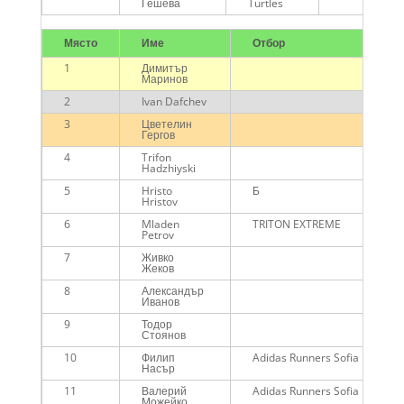
Гешева
Turtles
Място
Име
Отбор
1
Димитър
Маринов
2
Ivan Dafchev
3
Цветелин
Гергов
4
Trifon
Hadzhiyski
5
Hristo
Б
Hristov
6
Mladen
TRITON EXTREME
Petrov
7
Живко
Жеков
8
Александър
Иванов
9
Тодор
Стоянов
10
Филип
Adidas Runners Sofia
Насър
11
Валерий
Adidas Runners Sofia
Можейко