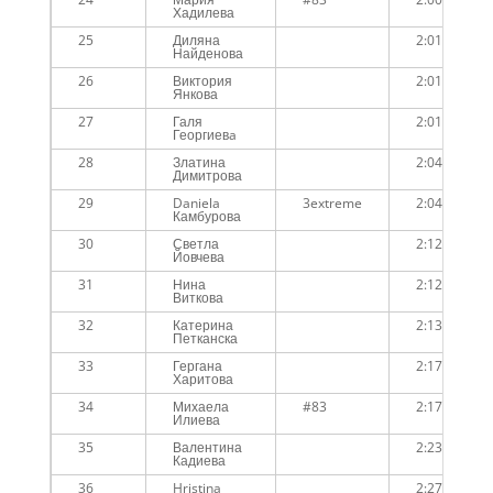
Хадилева
25
Диляна
2:01:19
Найденова
26
Виктория
2:01:20
Янкова
27
Галя
2:01:21
Георгиевa
28
Златина
2:04:20
Димитрова
29
Daniela
3extreme
2:04:34
Камбурова
30
Светла
2:12:25
Йовчева
31
Нина
2:12:25
Виткова
32
Катерина
2:13:48
Петканска
33
Гергана
2:17:17
Харитова
34
Михаела
#83
2:17:25
Илиева
35
Валентина
2:23:39
Кадиева
36
Hristina
2:27:18