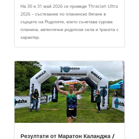
На 30 и 31 май 2026 се проведе Thracian Ultra
2026 – състезание по планинско бягане в
сърцето на Родопите, което съчетава сурова
планина, автентични родопски села и трасета с
характер.
Резултати от Маратон Каланджа /