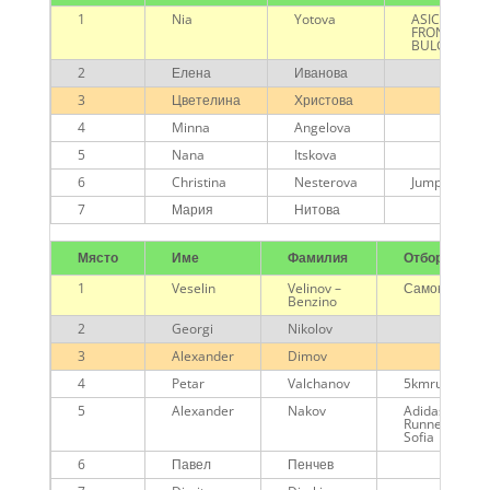
1
Nia
Yotova
ASICS
FRONTRUNN
BULGARIA
2
Елена
Иванова
3
Цветелина
Христова
4
Minna
Angelova
5
Nana
Itskova
6
Christina
Nesterova
Jumping Chi
7
Мария
Нитова
Място
Име
Фамилия
Отбор
1
Veselin
Velinov –
Самоков
Benzino
2
Georgi
Nikolov
3
Alexander
Dimov
4
Petar
Valchanov
5kmrun
5
Alexander
Nakov
Adidas
Runners
Sofia
6
Павел
Пенчев