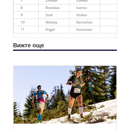
7
Dimitar
Dimkin
8
Rostislav
Ivanov
9
Stoil
Stoilov
10
Nikolay
Dervishev
11
Angel
Simeonov
Вижте още