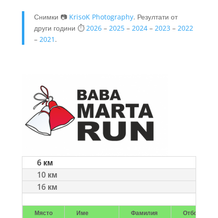
Снимки 📷
KrisoK Photography
. Резултати от
други години ⏱️
2026
–
2025
–
2024
–
2023
–
2022
–
2021
.
6 км
10 км
16 км
Място
Име
Фамилия
Отбор