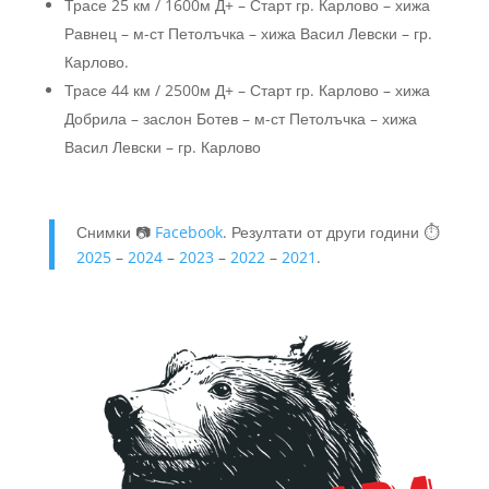
Трасе 25 км / 1600м Д+ – Старт гр. Карлово – хижа
Равнец – м-ст Петолъчка – хижа Васил Левски – гр.
Карлово.
Трасе 44 км / 2500м Д+ – Старт гр. Карлово – хижа
Добрила – заслон Ботев – м-ст Петолъчка – хижа
Васил Левски – гр. Карлово
Снимки 📷
Facebook
. Резултати от други години ⏱️
2025
–
2024
–
2023
–
2022
–
2021
.