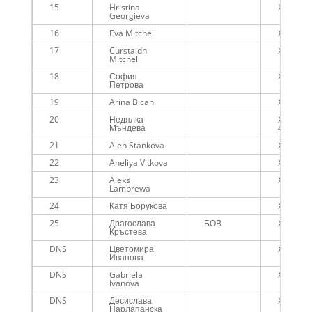
15
Hristina
Жени
Georgieva
16
Eva Mitchell
Жени
17
Curstaidh
Жени
Mitchell
18
София
Жени
Петрова
19
Arina Bican
Жени
20
Недялка
Жени на
Мъндева
45г.
21
Aleh Stankova
Жени
22
Aneliya Vitkova
Жени
23
Aleks
Жени
Lambrewa
24
Катя Борукова
Жени
25
Драгослава
БОВ
Жени
Кръстева
DNS
Цветомира
Жени
Иванова
DNS
Gabriela
Жени
Ivanova
DNS
Десислава
Жени
Парлапанска