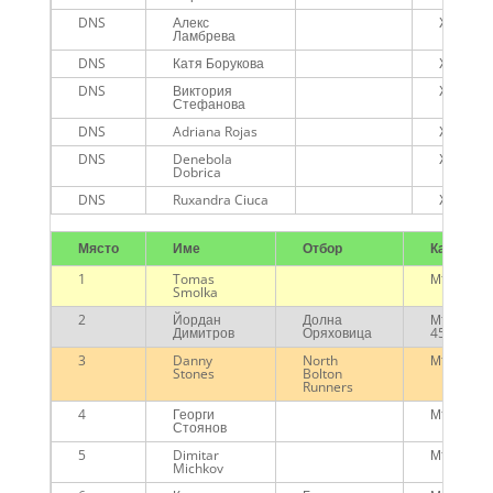
DNS
Алекс
Жени
Ламбрева
DNS
Катя Борукова
Жени
DNS
Виктория
Жени
Стефанова
DNS
Adriana Rojas
Жени
DNS
Denebola
Жени
Dobrica
DNS
Ruxandra Ciuca
Жени
Място
Име
Отбор
Категори
1
Tomas
Мъже
Smolka
2
Йордан
Долна
Мъже над
Димитров
Оряховица
45г.
3
Danny
North
Мъже
Stones
Bolton
Runners
4
Георги
Мъже
Стоянов
5
Dimitar
Мъже
Michkov