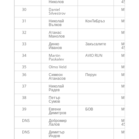
Николов
45г.
30
Daniel
Мъже
Silvestrov
31
Николай
КонТиБръз
Мъже
Вълков
32
Атанас
Мъже
Манолов
33
Динко
Закъсалите
Мъже над
Иванов
45г.
34
Martin
AVIO RUN
Мъже
Paskalev
35
Olmo Veld
Мъже
36
Симеон
Перун
Мъже
Атанасов
37
Николай
Мъже
Радев
38
Петър
Мъже
Сумов
39
Евгени
БОВ
Мъже
Димитров
DNS
Добромир
Мъже над
Лалов
45г.
DNS
Димитър
Мъже
Индов