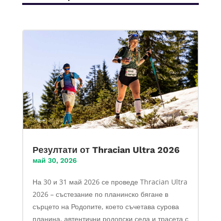
Резултати от Thracian Ultra 2026
май 30, 2026
На 30 и 31 май 2026 се проведе Thracian Ultra
2026 – състезание по планинско бягане в
сърцето на Родопите, което съчетава сурова
планина, автентични родопски села и трасета с