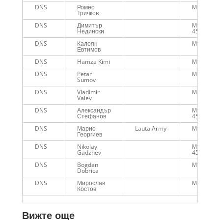
DNS
Ромео
Мъже
Тричков
DNS
Димитър
Мъже над
Недински
45г.
DNS
Калоян
Мъже
Евтимов
DNS
Hamza Kimi
Мъже
DNS
Petar
Мъже
Sumov
DNS
Vladimir
Мъже
Valev
DNS
Александър
Мъже над
Стефанов
45г.
DNS
Марио
Lauta Army
Мъже
Георгиев
DNS
Nikolay
Мъже над
Gadzhev
45г.
DNS
Bogdan
Мъже
Dobrica
DNS
Мирослав
Мъже
Костов
Вижте още