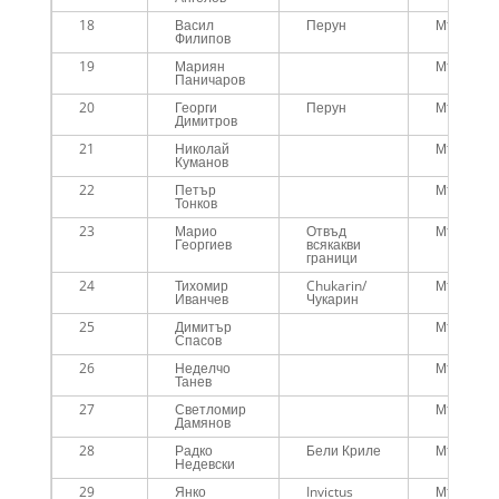
18
Васил
Перун
Мъже
Филипов
19
Мариян
Мъже
Паничаров
20
Георги
Перун
Мъже
Димитров
21
Николай
Мъже
Куманов
22
Петър
Мъже
Тонков
23
Марио
Отвъд
Мъже
Георгиев
всякакви
граници
24
Тихомир
Chukarin/
Мъже
Иванчев
Чукарин
25
Димитър
Мъже
Спасов
26
Неделчо
Мъже
Танев
27
Светломир
Мъже
Дамянов
28
Радко
Бели Криле
Мъже
Недевски
29
Янко
Invictus
Мъже над