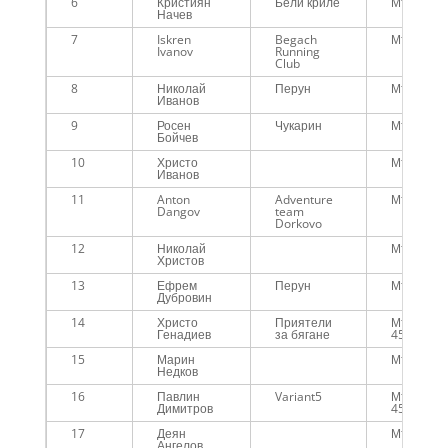
6
Кристиян
Бели криле
Мъже
Начев
7
Iskren
Begach
Мъже
Ivanov
Running
Club
8
Николай
Перун
Мъже
Иванов
9
Росен
Чукарин
Мъже
Бойчев
10
Христо
Мъже
Иванов
11
Anton
Adventure
Мъже
Dangov
team
Dorkovo
12
Николай
Мъже
Христов
13
Ефрем
Перун
Мъже
Дубровин
14
Христо
Приятели
Мъже над
Генадиев
за бягане
45г.
15
Марин
Мъже
Недков
16
Павлин
Variant5
Мъже над
Димитров
45г.
17
Деян
Мъже
Ангелов