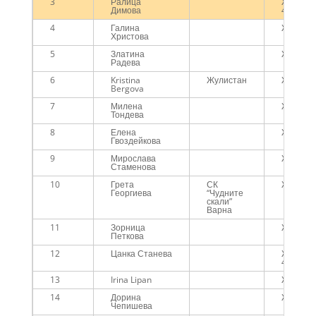
3
Ралица
Жени на
Димова
45г.
4
Галина
Жени
Христова
5
Златина
Жени
Радева
6
Kristina
Жулистан
Жени
Bergova
7
Милена
Жени
Тондева
8
Елена
Жени
Гвоздейкова
9
Мирослава
Жени
Стаменова
10
Грета
СК
Жени
Георгиева
“Чудните
скали”
Варна
11
Зорница
Жени
Петкова
12
Цанка Станева
Жени на
45г.
13
Irina Lipan
Жени
14
Дорина
Жени
Чепишева