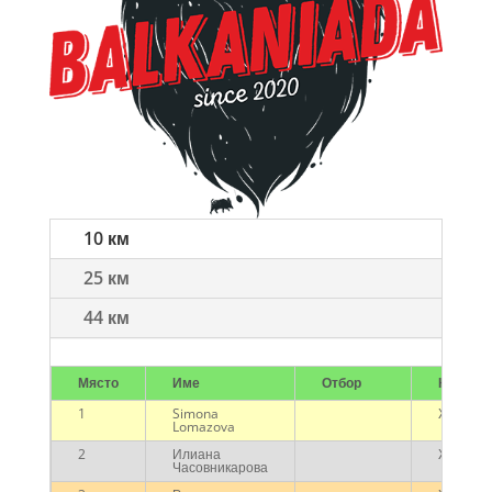
10 км
25 км
44 км
Място
Име
Отбор
Категор
1
Simona
Жени
Lomazova
2
Илиана
Жени
Часовникарова