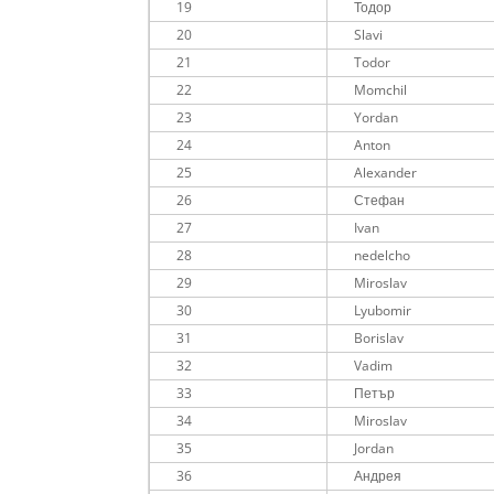
19
Тодор
20
Slavi
21
Todor
22
Momchil
23
Yordan
24
Anton
25
Alexander
26
Стефан
27
Ivan
28
nedelcho
29
Miroslav
30
Lyubomir
31
Borislav
32
Vadim
33
Петър
34
Miroslav
35
Jordan
36
Андрея