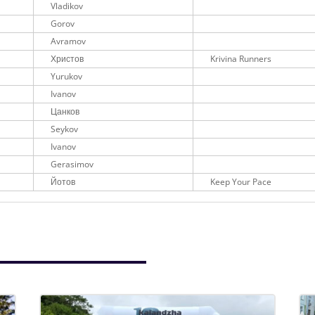
Vladikov
Gorov
Avramov
Христов
Krivina Runners
Yurukov
Ivanov
Цанков
Seykov
Ivanov
Gerasimov
Йотов
Keep Your Pace