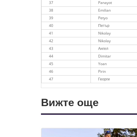
37
Panayot
38
Emilian
39
Petyo
40
Петър
41
Nikolay
42
Nikolay
43
Ангел
44
Dimitar
45
Yoan
46
Pirin
47
Георги
Вижте още