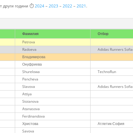
от други години ⏱️
2024
–
2023
–
2022
–
2021
.
Фамилия
Отбор
Petrova
Radoeva
Adidas Runners Sofia
Владимирова
Онуфриева
Shurelowa
TechnoRun
Pencheva
Slavova
Adidas Runners Sofia
Attiya
Stoianova
Atanasova
Ferdinandova
Христова
Атлетик-София
Savova