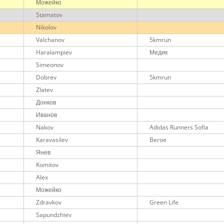
Можейко
Stamatov
Nikolov
Valchanov
5kmrun
Haralampiev
Медик
Simeonov
Dobrev
5kmrun
Zlatev
Донков
Иванов
Nakov
Adidas Runners Sofia
Karavasilev
Beroe
Янев
Komitov
Alex
Можейко
Zdravkov
Green Life
Sapundzhiev