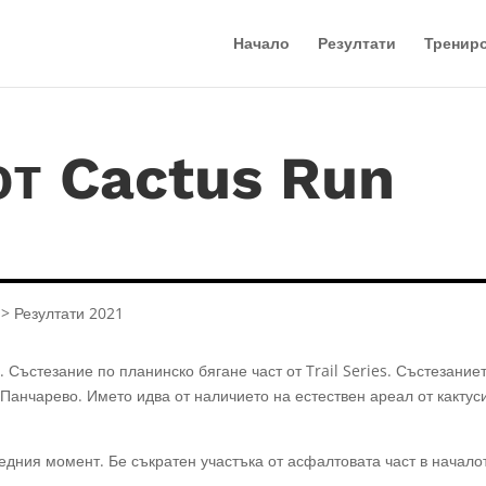
Начало
Резултати
Тренир
от Cactus Run
> Резултати 2021
 Състезание по планинско бягане част от Trail Series. Състезание
 Панчарево. Името идва от наличието на естествен ареал от кактус
едния момент. Бе съкратен участъка от асфалтовата част в начало