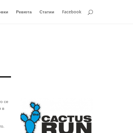
овки
Ревюта
Статии
Facebook
то се
и в
то.