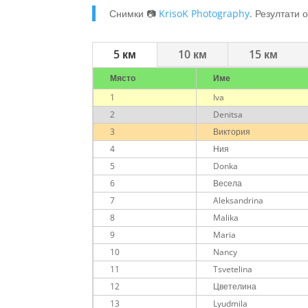
Снимки 📷
KrisoK Photography
. Резултати 
5 км
10 км
15 км
Място
Име
1
Iva
2
Denitsa
3
Виктория
4
Ния
5
Donka
6
Весела
7
Aleksandrina
8
Malika
9
Maria
10
Nancy
11
Tsvetelina
12
Цветелина
13
Lyudmila