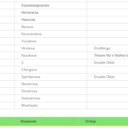
Карамаждракова
Милковска
Иванова
Ranova
Karavasileva
Yurukova
Hristova
Draftkings
Kazakova
Тичане Му е Майкат
S
Double Olele
Chergova
Spiridonova
Double Olele
Nesterova
Dimitrova
Stoimenova
Mozheyko
Фамилия
Отбор