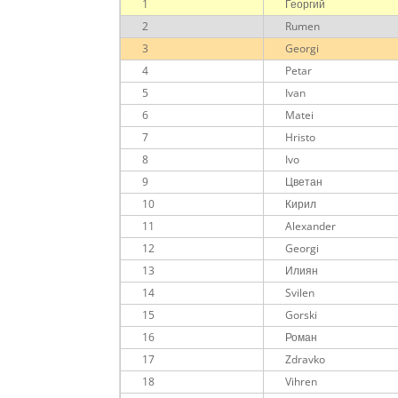
1
Георгий
2
Rumen
3
Georgi
4
Petar
5
Ivan
6
Matei
7
Hristo
8
Ivo
9
Цветан
10
Кирил
11
Alexander
12
Georgi
13
Илиян
14
Svilen
15
Gorski
16
Роман
17
Zdravko
18
Vihren