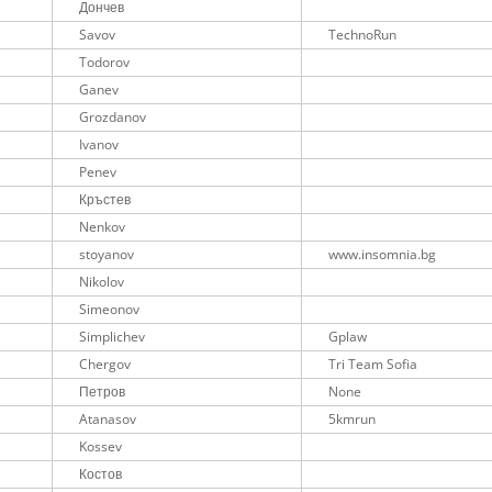
Дончев
Savov
TechnoRun
Todorov
Ganev
Grozdanov
Ivanov
Penev
Кръстев
Nenkov
stoyanov
www.insomnia.bg
Nikolov
Simeonov
Simplichev
Gplaw
Chergov
Tri Team Sofia
Петров
None
Atanasov
5kmrun
Kossev
Костов