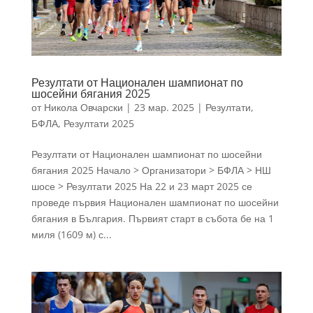
Резултати от Национален шампионат по
шосейни бягания 2025
от
Никола Овчарски
|
23 мар. 2025
|
Резултати
,
БФЛА
,
Резултати 2025
Резултати от Национален шампионат по шосейни
бягания 2025 Начало > Организатори > БФЛА > НШ
шосе > Резултати 2025 На 22 и 23 март 2025 се
проведе първия Национален шампионат по шосейни
бягания в България. Първият старт в събота бе на 1
миля (1609 м) с...