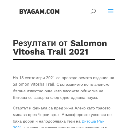
Резултати от Salomon
Vitosha Trail 2021
На 18 септември 2021 се проведе осмото издание на
Salomon Vitosha Trail. Състезанието по планинско
бягане известно още като високата обиколка на
Витоша се завърна след едногодишна пауза.
Стартът и финала са пред хижа Алеко като трасето
минава през Черни връх. Атмосферните условия не
бяха добри и наподобяваха тези на
Витоша Рън
2021
, но това не отказа стартиралите участници в