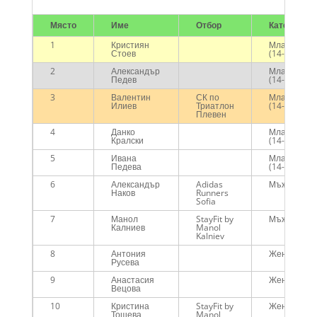
Място
Име
Отбор
Категория
1
Кристиян
Младежи
Стоев
(14-18)
2
Александър
Младежи
Педев
(14-18)
3
Валентин
СК по
Младежи
Илиев
Триатлон
(14-18)
Плевен
4
Данко
Младежи
Кралски
(14-18)
5
Ивана
Младежи
Педева
(14-18)
6
Александър
Adidas
Мъже
Наков
Runners
Sofia
7
Манол
StayFit by
Мъже
Калниев
Manol
Kalniev
8
Антония
Жени
Русева
9
Анастасия
Жени
Вецова
10
Кристина
StayFit by
Жени
Тошева
Manol