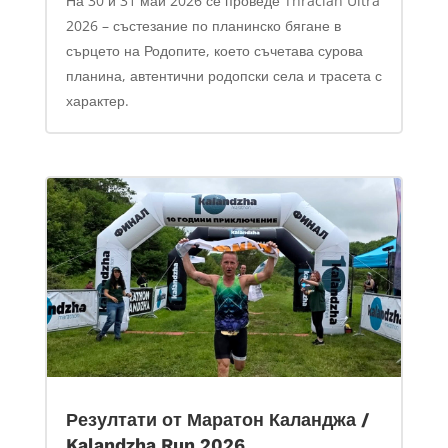
На 30 и 31 май 2026 се проведе Thracian Ultra
2026 – състезание по планинско бягане в
сърцето на Родопите, което съчетава сурова
планина, автентични родопски села и трасета с
характер.
Резултати от Маратон Каланджа /
Kalandzha Run 2026