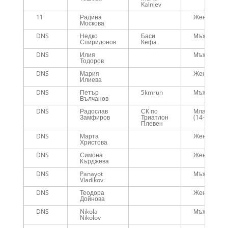
Kalniev
11
Радина
Жени
Москова
DNS
Недко
Баси
Мъже
Спиридонов
Кефа
DNS
Илия
Мъже
Тодоров
DNS
Мария
Жени
Илиева
DNS
Петър
5kmrun
Мъже
Вълчанов
DNS
Радослав
СК по
Младежи
Замфиров
Триатлон
(14-18)
Плевен
DNS
Марта
Жени
Христова
DNS
Симона
Жени
Кърджева
DNS
Panayot
Мъже
Vladikov
DNS
Теодора
Жени
Дойнова
DNS
Nikola
Мъже
Nikolov