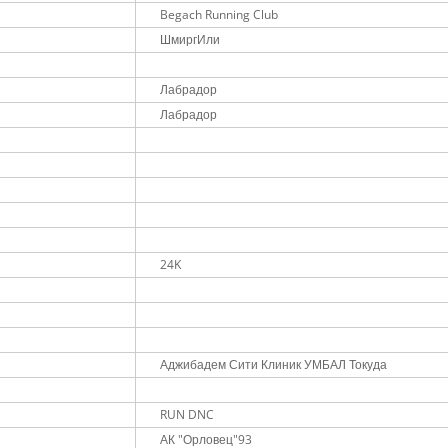
Begach Running Club
ШмиргИли
Лабрадор
Лабрадор
24K
Аджибадем Сити Клиник УМБАЛ Токуда
RUN DNC
АК "Орловец"93