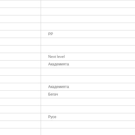
РР
Next level
Академията
Академията
Бегач
Русе