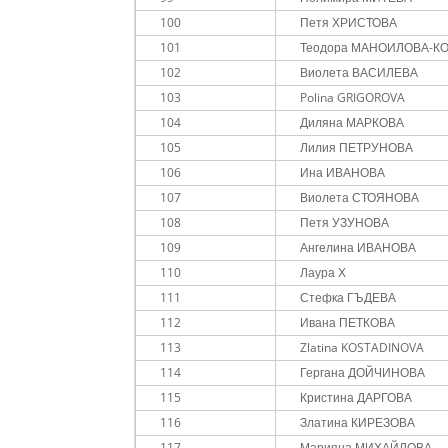
100
Петя ХРИСТОВА
101
Теодора МАНОИЛОВА-К
102
Виолета ВАСИЛЕВА
103
Polina GRIGOROVA
104
Диляна МАРКОВА
105
Лилия ПЕТРУНОВА
106
Ина ИВАНОВА
107
Виолета СТОЯНОВА
108
Петя УЗУНОВА
109
Ангелина ИВАНОВА
110
Лаура Х
111
Стефка ГЪДЕВА
112
Ивана ПЕТКОВА
113
Zlatina KOSTADINOVA
114
Гергана ДОЙЧИНОВА
115
Кристина ДАРГОВА
116
Златина КИРЕЗОВА
117
Марияна МИХАЙЛОВА