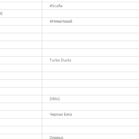
#ScaRa
ГЕ
#НямаЧакай
Turbo Ducks
DRAG
Чирпан Бяга
Оливър