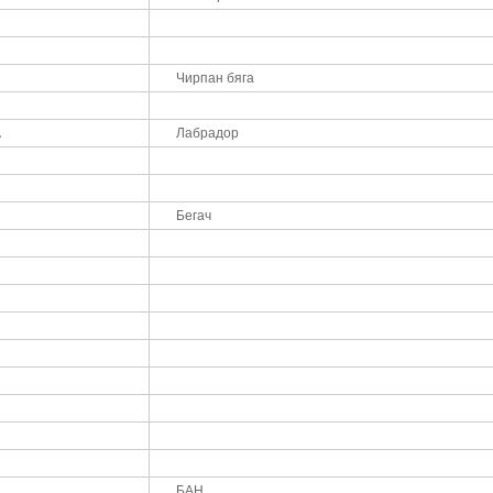
Чирпан бяга
А
Лабрадор
Бегач
БАН