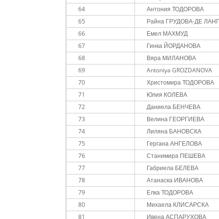
64
Антония ТОДОРОВА
65
Райна ГРУДОВА-ДЕ ЛАН
66
Емел МАХМУД
67
Гинка ЙОРДАНОВА
68
Вяра МИЛАНОВА
69
Antoniya GROZDANOVA
70
Христомира ТОДОРОВА
71
Юлия КОЛЕВА
72
Даниела БЕНЧЕВА
73
Велина ГЕОРГИЕВА
74
Лиляна БАНОВСКА
75
Гергана АНГЕЛОВА
76
Станимира ПЕШЕВА
77
Габриела БЕЛЕВА
78
Атанаска ИВАНОВА
79
Елка ТОДОРОВА
80
Михаела КЛИСАРСКА
81
Ивена АСПАРУХОВА