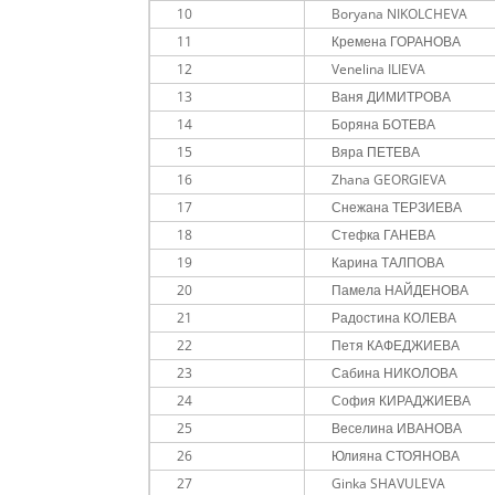
10
Boryana NIKOLCHEVA
11
Кремена ГОРАНОВА
12
Venelina ILIEVA
13
Ваня ДИМИТРОВА
14
Боряна БОТЕВА
15
Вяра ПЕТЕВА
16
Zhana GEORGIEVA
17
Снежана ТЕРЗИЕВА
18
Стефка ГАНЕВА
19
Карина ТАЛПОВА
20
Памела НАЙДЕНОВА
21
Радостина КОЛЕВА
22
Петя КАФЕДЖИЕВА
23
Сабина НИКОЛОВА
24
София КИРАДЖИЕВА
25
Веселина ИВАНОВА
26
Юлияна СТОЯНОВА
27
Ginka SHAVULEVA