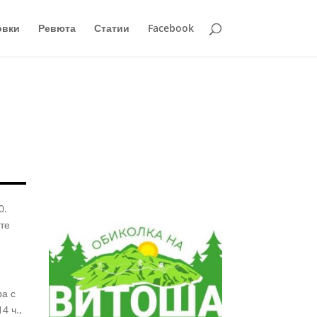
овки
Ревюта
Статии
Facebook
0.
ите
ра с
4 ч.,