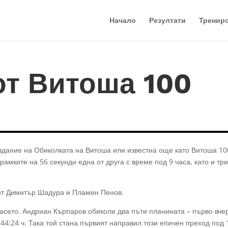
Начало
Резултати
Тренир
от Витоша 100
издание на Обиколката на Витоша или известна още като Витоша 10
амките на 56 секунди една от друга с време под 9 часа, като и тр
 от Димитър Шадура и Пламен Пенов.
асето. Андриан Кърпаров обиколи два пъти планината – първо вче
44:24 ч. Така той стана първият направил този епичен преход под 1