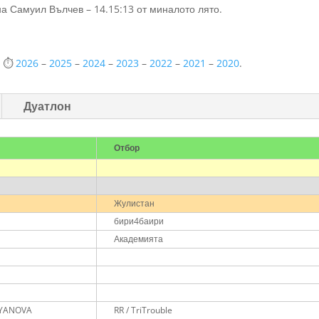
а Самуил Вълчев – 14.15:13 от миналото лято.
и ⏱️
2026
–
2025
–
2024
–
2023
–
2022
–
2021
–
2020
.
Дуатлон
Отбор
Жулистан
бири4баири
Академията
OYANOVA
RR / TriTrouble