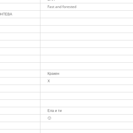
Fast and forested
ОНТЕВА
Кракен
Х
Ела и ти
🙂