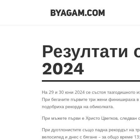
Резултати 
2024
На 29 и 30 юни 2024 се състоя тазгодишното 
При бегачите първите три жени финишираха в р
подобриха рекорда на обиколката.
При мъжете първи е Христо Цветков, следван
При дуотлонистите също падна рекордът на тр
велосипед и днес с бягане – за общо време 13: