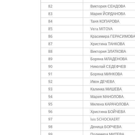
82
Виктория СЕНДОВА
83
Мария ЙОРДАНОВА
84
Таня КОПАРОВА
85
Vera MITOVA
86
Красимира ГЕРАСИМОВ
87
Христина ТАНКОВА
88
Виктория ЗЛАТКОВА
89
Боряна МЛАДЕНОВА
90
Николай СЕДЕФЧЕВ
91
Боряна МИНКОВА
92
Ивон ДЕЧЕВА
93
Калинка МИШЕВА
94
Мария МАНОЛОВА
95
Милена КАРАЧОЛОВА
96
Христина БОЙЧЕВА
97
Isis SCHOCKAERT
98
Деница БОРЧЕВА
99
Полимира МИТЕВА