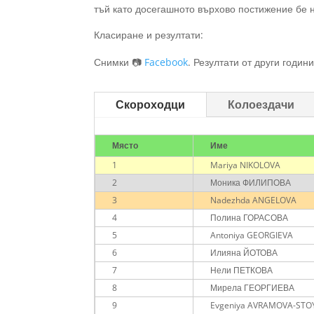
тъй като досегашното върхово постижение бе н
Класиране и резултати:
Снимки 📷
Facebook
. Резултати от други годин
Скороходци
Колоездачи
Място
Име
1
Mariya NIKOLOVA
2
Моника ФИЛИПОВА
3
Nadezhda ANGELOVA
4
Полина ГОРАСОВА
5
Antoniya GEORGIEVA
6
Илияна ЙОТОВА
7
Нели ПЕТКОВА
8
Мирела ГЕОРГИЕВА
9
Evgeniya AVRAMOVA-ST