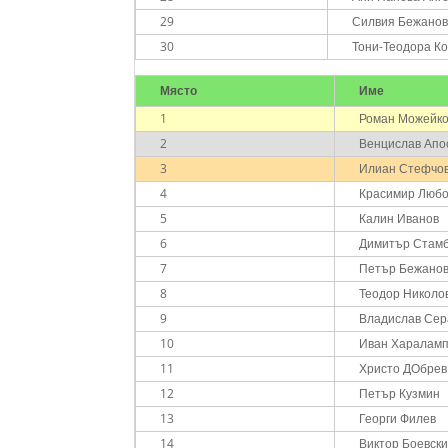
29
Силвия Бежано
30
Тони-Теодора К
Място
Име
1
Роман Можейк
2
Венцислав Апо
3
Илиан Стефчо
4
Красимир Люб
5
Калин Иванов
6
Димитър Стам
7
Петър Бежано
8
Теодор Николо
9
Владислав Се
10
Иван Харалам
11
Христо ДОбрев
12
Петър Кузмин
13
Георги Филев
14
Виктор Боевск