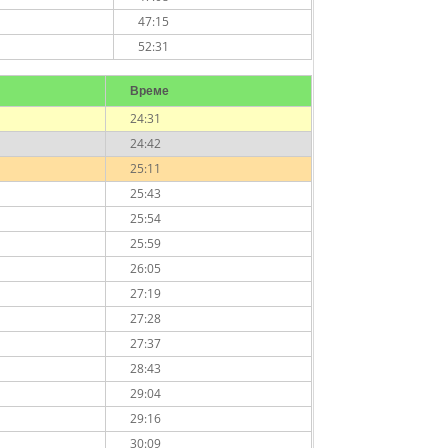
47:15
52:31
Време
24:31
24:42
25:11
25:43
25:54
25:59
26:05
27:19
27:28
27:37
28:43
29:04
29:16
30:09