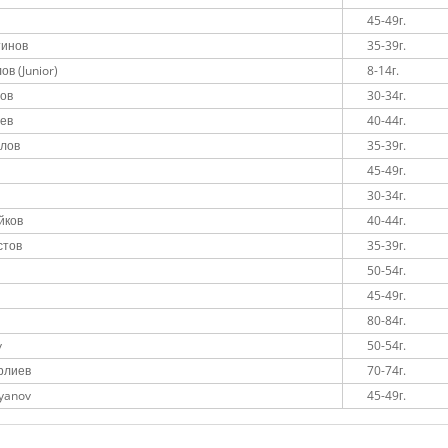
45-49г.
тинов
35-39г.
в (Junior)
8-14г.
ов
30-34г.
ев
40-44г.
лов
35-39г.
45-49г.
v
30-34г.
йков
40-44г.
стов
35-39г.
50-54г.
45-49г.
80-84г.
v
50-54г.
рлиев
70-74г.
yanov
45-49г.