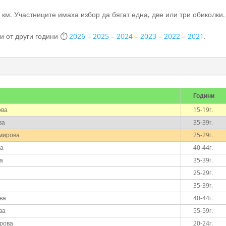
 км. Участниците имаха избор да бягат една, две или три обиколки.
ти от други години ⏱️
2026
–
2025
–
2024
–
2023
–
2022
–
2021
.
Години
ова
15-19г.
ва
35-39г.
мирова
25-29г.
ва
40-44г.
ва
35-39г.
25-29г.
35-39г.
ва
40-44г.
ва
55-59г.
рова
20-24г.