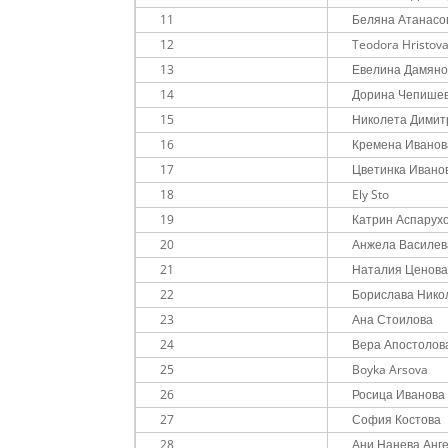
11
Беляна Атанасо
12
Teodora Hristova
13
Евелина Дамяно
14
Дорина Чепише
15
Николета Димит
16
Кремена Иванов
17
Цветинка Ивано
18
Ely Sto
19
Катрин Аспарухо
20
Анжела Василев
21
Наталия Ценов
22
Борислава Нико
23
Ана Стоилова
24
Вера Апостолов
25
Boyka Arsova
26
Росица Иванова
27
София Костова
28
Ани Нанева Анг