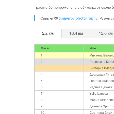
Трасето бе непроменено с обиколка от около 5
Снимки 📷
Sinigerov photography
. Резулта
5.2 км
10.4 км
15.6 км
Място
Име
1
Михаела Бежан
2
Радостина Коле
3
Виктория Влади
4
Десислава Гате
5
Гергана Тодоро
6
Радина Ценова
7
Yolly Ivanova
8
Мария Акчарлие
9
Даниела Христо
10
Светлана Димит