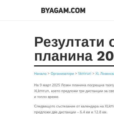
Резултати 
планина 2
Начало
>
Организатори
>
5kmrun
>
XL Лозенс
На 9 март 2025 Лозен планина посрещна тазго
XLkmrun, което предложи три дистанции за сво
и топло време.
Следващото състезание от календара на XLkmr
предложи две дистанции – 6.4 км и 12.8 км.