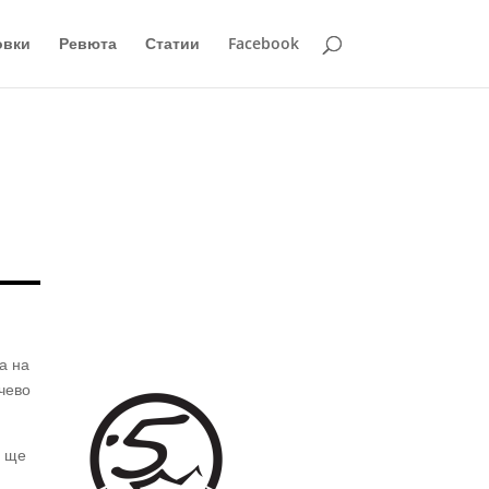
овки
Ревюта
Статии
Facebook
а на
нчево
и ще