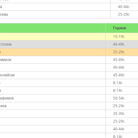
ва
40-44г.
осева
25-29г.
Години
о
15-19г.
столов
45-49г.
в
25-29г.
омиров
45-49г.
40-44г.
болийски
45-49г.
в
8-14г.
в
8-14г.
рафимов
50-54г.
пиев
25-29г.
35-39г.
25-29г.
40-44г.
и
8-14г.