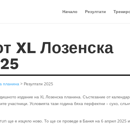
Начало
Резултати
Тренир
от XL Лозенска
025
ка планина
> Резултати 2025
дишното издание на XL Лозенска планина. Състезание от календар
ите участници. Условията тази година бяха перфектни – сухо, слъ
un ще е изцяло ново. То ще се проведе в Банкя на 6 април 2025 