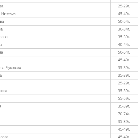
ва
25-29г.
 Hristova
45-49г.
ва
50-54г.
ва
30-34г.
рова
35-39г.
а
40-44г.
ва
50-54г.
45-49г.
ва-Чуковска
35-39г.
а
35-39г.
а
25-29г.
лова
35-39г.
55-59г.
а
35-39г.
70-74г.
35-39г.
45-49г.
елова
45-49г.