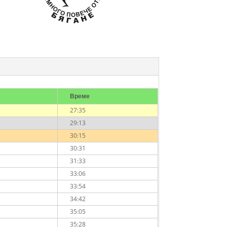
Време
27:35
29:13
30:15
30:31
31:33
33:06
33:54
34:42
35:05
35:28