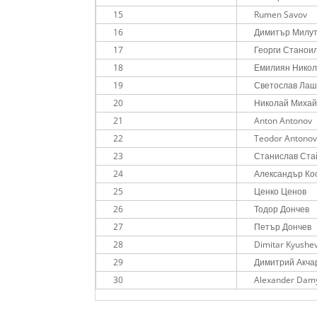
15
Rumen Savov
16
Димитър Милу
17
Георги Станоило
18
Емилиян Никол
19
Светослав Лаш
20
Николай Михай
21
Anton Antonov
22
Teodor Antono
23
Станислав Ста
24
Александър Ко
25
Ценко Ценов
26
Тодор Дончев
27
Петър Дончев
28
Dimitar Kyushe
29
Димитрий Акча
30
Alexander Dam