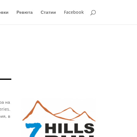
овки
Ревюта
Статии
Facebook
ра на
eries.
ия, в