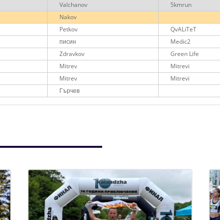
Valchanov
5kmrun
Nakov
Petkov
QvALiTeT
писин
Medic2
Zdravkov
Green Life
Mitrev
Mitrevi
Mitrev
Mitrevi
Гърчев