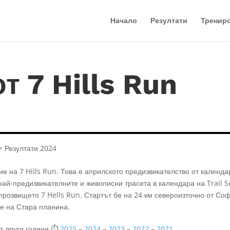
Начало
Резултати
Тренир
т 7 Hills Run
> Резултати 2024
е на 7 Hills Run. Това е априлското предизвикателство от календа
 най-предизвикателните и живописни трасета в календара на Trail S
прозвището 7 Hells Run. Стартът бе на 24 км североизточно от Соф
е на Стара планина.
от други години ⏱️
2025
–
2024
–
2023
–
2022
–
2021
.