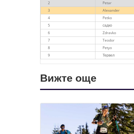
2
Petar
3
Alexander
4
Petko
5
садко
6
Zdravko
7
Teodor
8
Petyo
9
Тервел
Вижте още