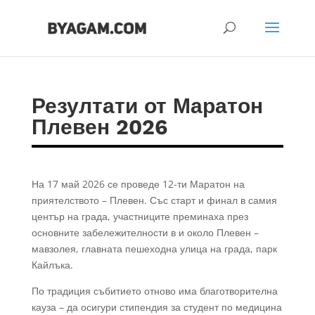
Резултати от Маратон
Плевен 2026
На 17 май 2026 се проведе 12-ти Маратон на
приятелството – Плевен. Със старт и финал в самия
център на града, участниците преминаха през
основните забележителности в и около Плевен –
мавзолея, главната пешеходна улица на града, парк
Кайлъка.
По традиция събитието отново има благотворителна
кауза – да осигури стипендия за студент по медицина