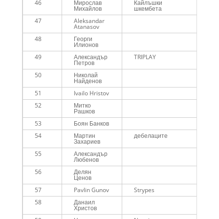
46
Мирослав
Кайлъшки
00
Михайлов
шкембета
47
Aleksandar
00
Atanasov
48
Георги
00
Илионов
49
Александър
TRIPLAY
00
Петров
50
Николай
01
Найденов
51
Ivailo Hristov
01
52
Митко
01
Рашков
53
Боян Банков
01
54
Мартин
дебелаците
01
Захариев
55
Александър
01
Любенов
56
Делян
01
Ценов
57
Pavlin Gunov
Strypes
01
58
Данаил
01
Христов