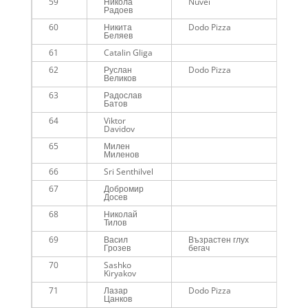
59
Никола
Nuvei
01
Радоев
60
Никита
Dodo Pizza
01
Беляев
61
Catalin Gliga
01
62
Руслан
Dodo Pizza
01
Великов
63
Радослав
01
Батов
64
Viktor
01
Davidov
65
Милен
01
Миленов
66
Sri Senthilvel
01
67
Добромир
01
Досев
68
Николай
01
Тилов
69
Васил
Възрастен глух
01
Грозев
бегач
70
Sashko
01
Kiryakov
71
Лазар
Dodo Pizza
01
Цанков