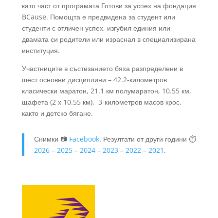
като част от програмата Готови за успех на фондация
BCause. Помощта е предвидена за студент или
студенти с отличен успех, изгубил единия или
двамата си родители или израснал в специализирана
институция.
Участниците в състезанието бяха разпределени в
шест основни дисциплини – 42.2-километров
класически маратон, 21.1 км полумаратон, 10.55 км,
щафета (2 х 10.55 км), 3-километров масов крос,
както и детско бягане.
Снимки 📷
Facebook
. Резултати от други години ⏱️
2026
–
2025
–
2024
–
2023
–
2022
–
2021
.