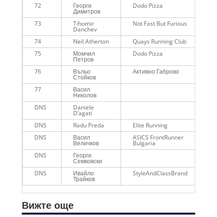
72
Георги
Dodo Pizza
01
Димитров
73
Tihomir
Not Fast But Furious
01
Danchev
74
Neil Atherton
Quays Running Club
01
75
Момчил
Dodo Pizza
01
Петров
76
Въльо
Активно Габрово
01
Стойков
77
Васил
01
Николов
DNS
Daniele
-
D’agati
DNS
Radu Preda
Elite Running
-
DNS
Васил
ASICS FrontRunner
-
Величков
Bulgaria
DNS
Георги
-
Семковски
DNS
Ивайло
StyleAndClassBrand
-
Трайков
Вижте още