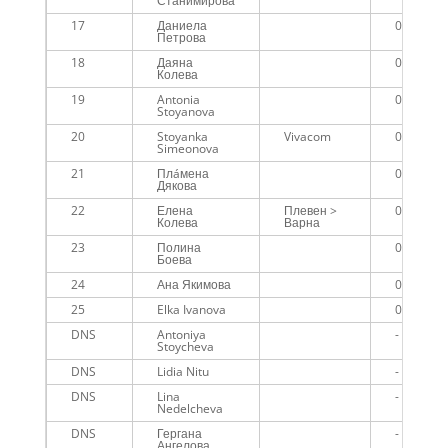
Станимирова
17
Даниела
01:10:06
Петрова
18
Даяна
01:10:07
Колева
19
Antonia
01:12:06
Stoyanova
20
Stoyanka
Vivacom
01:13:02
Simeonova
21
Плáмена
01:13:31
Дякова
22
Елена
Плевен >
01:13:36
Колева
Варна
23
Полина
01:16:56
Боева
24
Ана Якимова
01:24:13
25
Elka Ivanova
01:36:10
DNS
Antoniya
-
Stoycheva
DNS
Lidia Nitu
-
DNS
Lina
-
Nedelcheva
DNS
Гергана
-
Ангелова