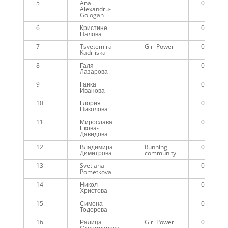
5
Ana
00:57:48
Alexandru-
Gologan
6
Кристине
00:58:55
Палова
7
Tsvetemira
Girl Power
01:00:44
Kadriiska
8
Галя
01:01:26
Лазарова
9
Ганка
01:01:26
Иванова
10
Глория
01:01:30
Николова
11
Мирослава
01:01:30
Екова-
Давидова
12
Владимира
Running
01:02:03
Димитрова
community
13
Svetlana
01:02:45
Pometkova
14
Никол
01:02:52
Христова
15
Симона
01:03:42
Тодорова
16
Ралица
Girl Power
01:07:50