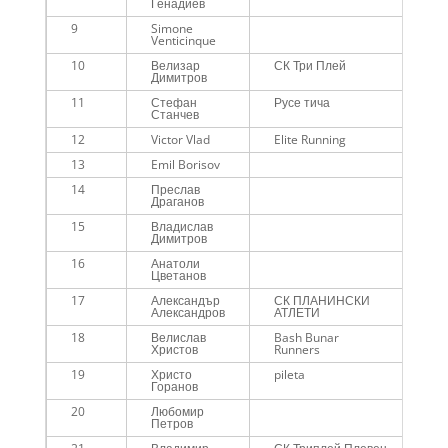
Генадиев
9
Simone
00
Venticinque
10
Велизар
СК Три Плей
00
Димитров
11
Стефан
Русе тича
00
Станчев
12
Victor Vlad
Elite Running
00
13
Emil Borisov
00
14
Преслав
00
Драганов
15
Владислав
00
Димитров
16
Анатоли
00
Цветанов
17
Александър
СК ПЛАНИНСКИ
00
Александров
АТЛЕТИ
18
Велислав
Bash Bunar
00
Христов
Runners
19
Христо
pileta
00
Горанов
20
Любомир
00
Петров