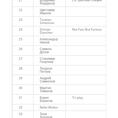
21
Владимир
СК Триплей Плевен
00
Йорданов
22
Цветомир
00
Иванов
23
Tsvetan
00
Simeonov
24
Dimitar
Not Fast But Furious
00
Danchev
25
Александър
00
Нинов
26
Симеон
00
Досев
27
Станимир
00
Георгиев
28
Теодоси
00
Петков
29
Андрей
00
Симеонов
30
Мартин
00
Томанов
31
Борис
Tri play
00
Борисов
32
Rafet Mollov
00
33
Тони
00
Тодоров