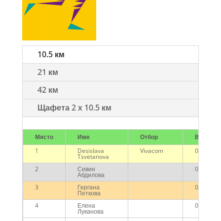
10.5 км
21 км
42 км
Щафета 2 х 10.5 км
Място
Име
Отбор
Време
1
Desislava
Vivacom
00:49:35
Tsvetanova
2
Севин
00:53:54
Абдилова
3
Гергана
00:55:20
Петкова
4
Елена
00:55:40
Луканова