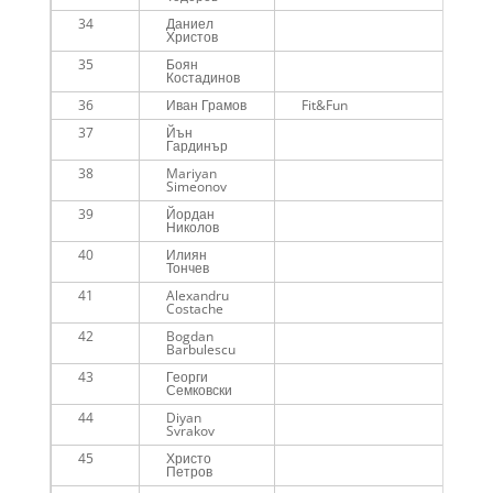
34
Даниел
00
Христов
35
Боян
00
Костадинов
36
Иван Грамов
Fit&Fun
00
37
Йън
00
Гардинър
38
Mariyan
00
Simeonov
39
Йордан
00
Николов
40
Илиян
00
Тончев
41
Alexandru
00
Costache
42
Bogdan
00
Barbulescu
43
Георги
00
Семковски
44
Diyan
00
Svrakov
45
Христо
00
Петров