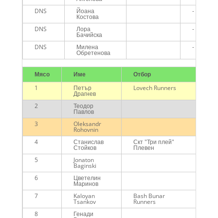
DNS
Йоана
-
Костова
DNS
Лора
-
Бачийска
DNS
Милена
-
Обретенова
Мясо
Име
Отбор
В
1
Петър
Lovech Runners
00
Драгнев
2
Теодор
00
Павлов
3
Oleksandr
00
Rohovnin
4
Станислав
Скт "Три плей"
00
Стойков
Плевен
5
Jonaton
00
Baginski
6
Цветелин
00
Маринов
7
Kaloyan
Bash Bunar
00
Tsankov
Runners
8
Генади
00