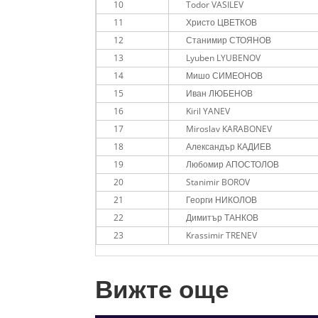
10
Todor VASILEV
11
Христо ЦВЕТКОВ
12
Станимир СТОЯНОВ
13
Lyuben LYUBENOV
14
Мишо СИМЕОНОВ
15
Иван ЛЮБЕНОВ
16
Kiril YANEV
17
Miroslav KARABONEV
18
Александър КАДИЕВ
19
Любомир АПОСТОЛОВ
20
Stanimir BOROV
21
Георги НИКОЛОВ
22
Димитър ТАНКОВ
23
Krassimir TRENEV
Вижте още