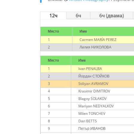
12ч
6ч
6ч (двама)
Място
Име
1
Carmen MARÍA PEREZ
2
Лилия НИКОЛОВА
Място
Име
1
Ivan PENALBA
2
Йордан СТОЙКОВ
3
Stiliyan AVRAMOV
4
Krasimir DIMITROV
5
Blagoy SOLAKOV
6
Mariyan NEDYALKOV
7
Milen TONCHEV
8
Dan BETTS
9
Петър ИВАНОВ