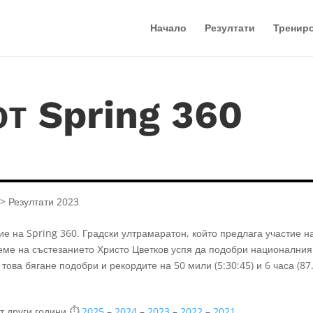
Начало
Резултати
Тренир
от Spring 360
> Резултати 2023
ие на Spring 360. Градски ултрамаратон, който предлага участие н
реме на състезанието Христо Цветков успя да подобри националния
 това бягане подобри и рекордите на 50 мили (5:30:45) и 6 часа (87
от други години ⏱️
2025
–
2024
–
2023
–
2022
–
2021
.