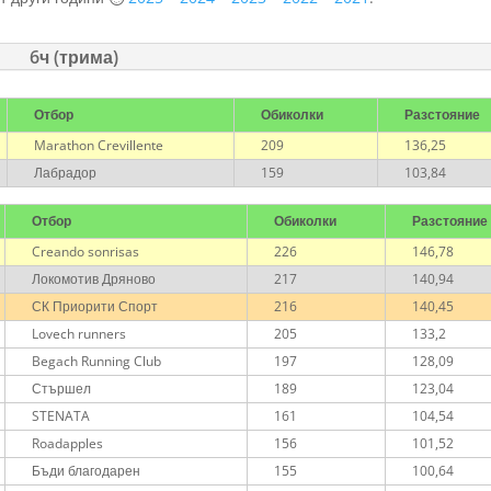
6ч (трима)
Отбор
Обиколки
Разстояние
Marathon Crevillente
209
136,25
Лабрадор
159
103,84
Отбор
Обиколки
Разстояние
Creando sonrisas
226
146,78
Локомотив Дряново
217
140,94
СК Приорити Спорт
216
140,45
Lovech runners
205
133,2
Begach Running Club
197
128,09
Стършел
189
123,04
STENATA
161
104,54
Roadapples
156
101,52
Бъди благодарен
155
100,64