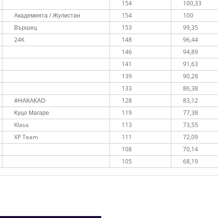
154
100,33
Академията / Жулистан
154
100
Вършец
153
99,35
24K
148
96,44
146
94,89
141
91,63
139
90,28
133
86,38
#НАКАКАО
128
83,12
Куцо Магаре
119
77,38
Klasa
113
73,55
XP Team
111
72,09
108
70,14
105
68,19