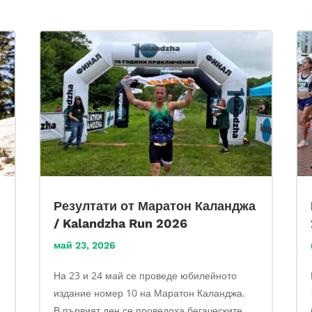
Резултати от Маратон Каланджа
/ Kalandzha Run 2026
май 23, 2026
На 23 и 24 май се проведе юбилейното
издание номер 10 на Маратон Каланджа.
В първият ден се проведоха бегаческите