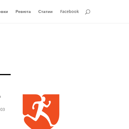
овки
Ревюта
Статии
Facebook
а
.03