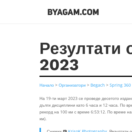
Резултати 
2023
Начало
>
Организатори
>
Begach
>
Spring 360
На 19-ти март 2023 се проведе десетото издан
дълги дисциплини като 6 часа и 12 часа. По в
рекорд на 100 км с време 6:53:12. По време на
км).
Снимки 📷
KrisoK Photography
. Резултати 