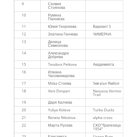
9
Силвия
Стоянова
10
Румяна
Пановска
11
Юлия Георгиева
Вариант 5
12
Златина Генчева
ЧИМЕРНА
13
Деница
Симеонова
14
Александра
Добрева
15
Teodora Petkova
Академията
16
Илиана
Часовникарова
17
Mitka Стоева
5км рън Ямбол
18
Veni Dimpari
Naoussa Vermio
Trail
19
Даря Калчева
20
Yuliya Koleva
Turbo Ducks
21
Reneta Nikolova
alpha cross
22
Марта Русева
СКО"Трапезица
1954"
23
Елисавета
Uzana Runs