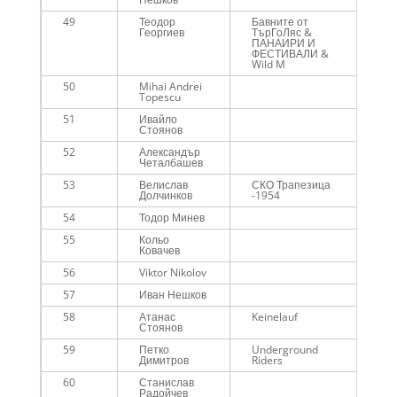
49
Теодор
Бавните от
Me
Георгиев
ТърГоЛяс &
ПАНАИРИ И
ФЕСТИВАЛИ &
Wild M
50
Mihai Andrei
Me
Topescu
51
Ивайло
Me
Стоянов
52
Александър
Me
Четалбашев
53
Велислав
СКО Трапезица
Me
Долчинков
-1954
54
Тодор Минев
Me
55
Кольо
Me
Ковачев
45
56
Viktor Nikolov
Me
57
Иван Нешков
Me
58
Атанас
Keinelauf
Me
Стоянов
59
Петко
Underground
Me
Димитров
Riders
60
Станислав
Me
Радойчев