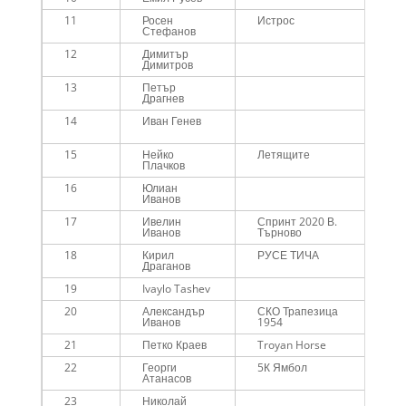
11
Росен
Истрос
Me
Стефанов
12
Димитър
Me
Димитров
13
Петър
Me
Драгнев
14
Иван Генев
Me
45
15
Нейко
Летящите
Me
Плачков
45
16
Юлиан
Me
Иванов
17
Ивелин
Спринт 2020 В.
Me
Иванов
Търново
18
Кирил
РУСЕ ТИЧА
Me
Драганов
45
19
Ivaylo Tashev
Me
20
Александър
СКО Трапезица
Me
Иванов
1954
21
Петко Краев
Troyan Horse
Me
22
Георги
5К Ямбол
Me
Атанасов
23
Николай
Me