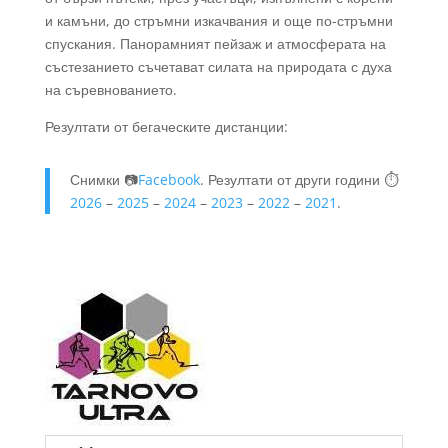
и камъни, до стръмни изкачвания и още по-стръмни
спускания. Панорамният пейзаж и атмосферата на
състезанието съчетават силата на природата с духа
на съревнованието.
Резултати от бегаческите дистанции:
Снимки 📷
Facebook
. Резултати от други години ⏱️
2026
–
2025
–
2024
–
2023
–
2022
–
2021
.