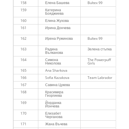
158
Елена Башева
Bultex 99
159
Катерина
Бояджиева
160
Елина Жухова
161
Ирина Дончева
162
Ирена Ружинова
Bultex 99
163
Радина
Зелена стъпка
Вълканова
164
Симона
The Powerpuff
Николова
Girls
165
Ana Sharkova
166
Sofia Kazakova
Team Labrador
167
Савина Цукева
168
Красимира
Георгиева
169
Йорданка
Йончева
170
Елизабет
Черганова
171
Жана Въчева