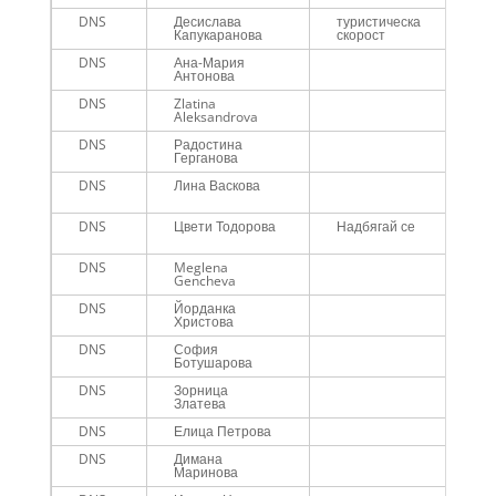
DNS
Десислава
туристическа
Капукаранова
скорост
DNS
Ана-Мария
Антонова
DNS
Zlatina
Aleksandrova
DNS
Радостина
Герганова
DNS
Лина Васкова
DNS
Цвети Тодорова
Надбягай се
DNS
Meglena
Gencheva
DNS
Йорданка
Христова
DNS
София
Ботушарова
DNS
Зорница
Златева
DNS
Елица Петрова
DNS
Димана
Маринова