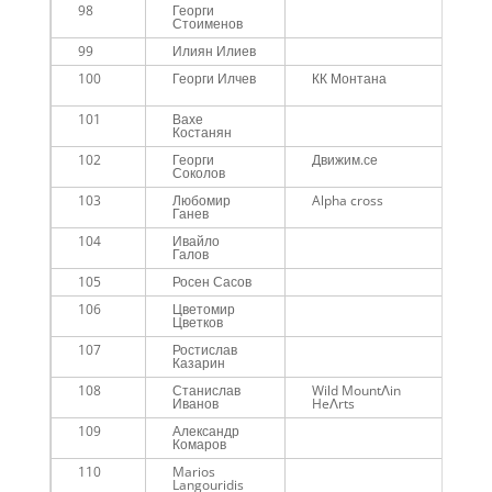
98
Георги
Me
Стоименов
99
Илиян Илиев
Me
100
Георги Илчев
КК Монтана
Me
45
101
Вахе
Me
Костанян
102
Георги
Движим.се
Me
Соколов
103
Любомир
Alpha cross
Me
Ганев
104
Ивайло
Me
Галов
45
105
Росен Сасов
Me
106
Цветомир
Me
Цветков
107
Ростислав
Me
Казарин
108
Станислав
Wild MountɅin
Me
Иванов
HeɅrts
45
109
Александр
Me
Комаров
110
Marios
Me
Langouridis