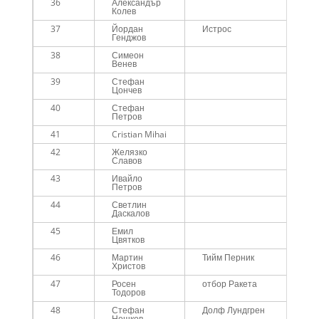
36
Александър
Me
Колев
37
Йордан
Истрос
Me
Генджов
45
38
Симеон
Me
Венев
39
Стефан
Me
Цончев
40
Стефан
Me
Петров
41
Cristian Mihai
Me
42
Желязко
Me
Славов
43
Ивайло
Me
Петров
44
Светлин
Me
Даскалов
45
Емил
Me
Цвятков
45
46
Мартин
Тийм Перник
Me
Христов
47
Росен
отбор Ракета
Me
Тодоров
48
Стефан
Долф Лундгрен
Me
Нешков