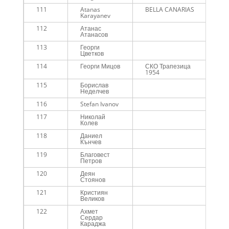
111
Atanas
BELLA CANARIAS
Me
Karayanev
112
Атанас
Me
Атанасов
113
Георги
Me
Цветков
45
114
Георги Мицов
СКО Трапезица
Me
1954
115
Борислав
Me
Неделчев
116
Stefan Ivanov
Me
117
Николай
Me
Колев
118
Даниел
Me
Кънчев
119
Благовест
Me
Петров
120
Деян
Me
Стоянов
121
Кристиян
Me
Великов
122
Ахмет
Me
Сердар
Караджа