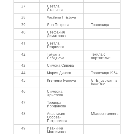
37
Светла
Станчева
38
Vasilena Hristova
39
Яна Петрова
Трапезица
40
Стефания
Димитрова
41
Светла
Георгиева
42
Tatyana
Текила с
Georgieva
портокалче
43
Симона Сивова
44
Мария Дикова
Трапезица1954
45
Kremena Ivanova
Girls just wanna
have fun
46
Симеона
Христова
47
Теодора
Йорданова
48
Анастасия
Mladost runners
Орсова-
Петракиева
49
Иваничка
Максимова