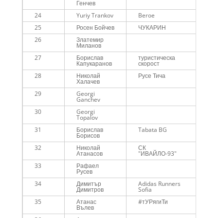
Генчев
24
Yuriy Trankov
Beroe
Me
25
Росен Бойчев
ЧУКАРИН
Me
26
Златемир
Me
Миланов
27
Борислав
туристическа
Me
Капукаранов
скорост
28
Николай
Русе Тича
Me
Халачев
29
Georgi
Me
Ganchev
30
Georgi
Me
Topalov
31
Борислав
Tabata BG
Me
Борисов
32
Николай
СК
Me
Атанасов
"ИВАЙЛО-93"
33
Рафаел
Me
Русев
34
Димитър
Adidas Runners
Me
Димитров
Sofia
45
35
Атанас
#тУРягиТи
Me
Вълев