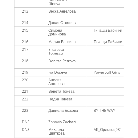
Dineva
213
Веска Ангелова
214
Даная Стоянова
215
Симона
Тичащи Бабички
Доминова
216
Мария Венкина
Тичащи Бабички
217
Elisabeta
Topescu
218
Denitsa Petrova
219
Iva Doseva
Powerpuff Girls
220
Анелия
Ангелова
221
Венета Тонева
222
Недка Тонева
223
Даниела Божова
BY THE WAY
DNS
Zhnovia Zachari
DNS
Михаела
АК,,Орловец93"
Цвяткова