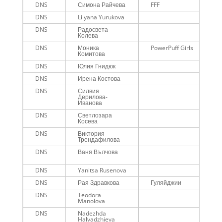
DNS
Симона Райчева
FFF
DNS
Lilyana Yurukova
DNS
Радосвета
Колева
DNS
Моника
PowerPuff Girls
Комитова
DNS
Юлия Гнидюк
DNS
Ирена Костова
DNS
Силвия
Дерилова-
Иванова
DNS
Светлозара
Косева
DNS
Виктория
Трендафилова
DNS
Ваня Вълчова
DNS
Yanitsa Rusenova
DNS
Рая Здравкова
Гуляйджии
DNS
Teodora
Manolova
DNS
Nadezhda
Halvadzhieva