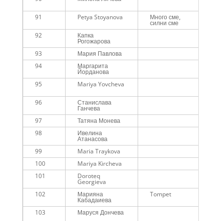
91
Petya Stoyanova
Много сме,
силни сме
92
Капка
Рогожарова
93
Мария Павлова
94
Маргарита
Йорданова
95
Mariya Yovcheva
96
Станислава
Ганчева
97
Татяна Монева
98
Ивелина
Атанасова
99
Maria Traykova
100
Mariya Kircheva
101
Doroteq
Georgieva
102
Марияна
Tompet
Кабадаиева
103
Маруся Дончева