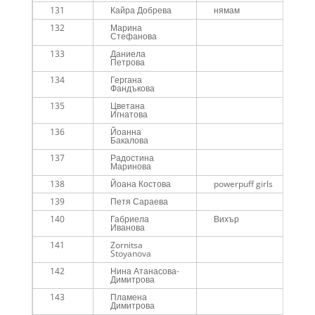
131
Кайра Добрева
нямам
132
Марина
Стефанова
133
Даниела
Петрова
134
Гергана
Фандъкова
135
Цветана
Игнатова
136
Йоанна
Бакалова
137
Радостина
Маринова
138
Йоана Костова
powerpuff girls
139
Петя Сараева
140
Габриела
Вихър
Иванова
141
Zornitsa
Stoyanova
142
Нина Атанасова-
Димитрова
143
Пламена
Димитрова