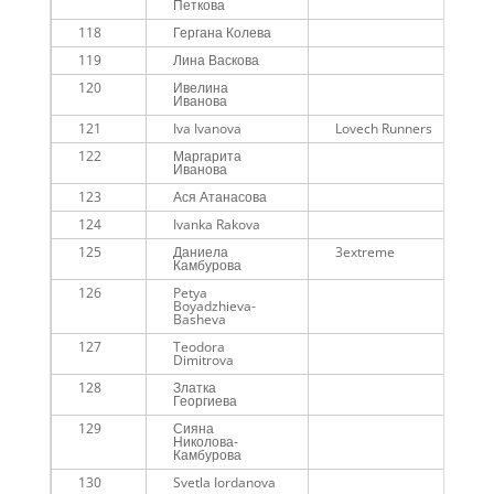
Петкова
118
Гергана Колева
119
Лина Васкова
120
Ивелина
Иванова
121
Iva Ivanova
Lovech Runners
122
Маргарита
Иванова
123
Ася Атанасова
124
Ivanka Rakova
125
Даниела
3extreme
Камбурова
126
Petya
Boyadzhieva-
Basheva
127
Teodora
Dimitrova
128
Златка
Георгиева
129
Сияна
Николова-
Камбурова
130
Svetla Iordanova