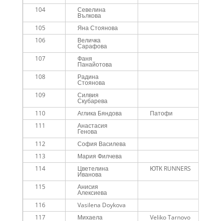
104
Севелина
Вълкова
105
Яна Стоянова
106
Величка
Сарафова
107
Фаня
Панайотова
108
Радина
Стоянова
109
Силвия
Скубарева
110
Аглика Бяндова
Патофи
111
Анастасия
Генова
112
София Василева
113
Мария Филчева
114
Цветелина
ЮТК RUNNERS
Иванова
115
Анисия
Алексиева
116
Vasilena Doykova
117
Михаела
Veliko Tarnovo