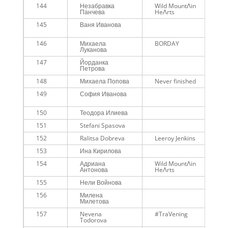
144
Незабравка
Wild MountɅin
Панчева
HeɅrts
145
Ваня Иванова
146
Михаела
BORDAY
Луканова
147
Йорданка
Петрова
148
Михаела Попова
Never finished
149
София Иванова
150
Теодора Илиева
151
Stefani Spasova
152
Ralitsa Dobreva
Leeroy Jenkins
153
Ина Кирилова
154
Адриана
Wild MountɅin
Антонова
HeɅrts
155
Нели Войнова
156
Милена
Милетова
157
Nevena
#TraVening
Todorova