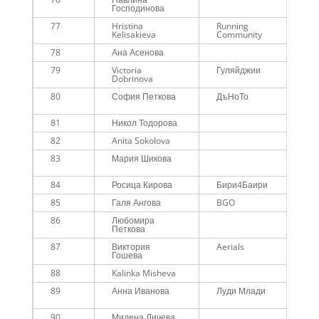
Господинова
77
Hristina
Running
Kelisakieva
Community
78
Ана Асенова
79
Victoria
Гуляйджии
Dobrinova
80
София Петкова
ДъНоТо
81
Никол Тодорова
82
Anita Sokolova
83
Мария Шикова
84
Росица Кирова
Бири4Баири
85
Галя Ангова
BGO
86
Любомира
Петкова
87
Виктория
Aerials
Гошева
88
Kalinka Misheva
89
Анна Иванова
Луди Млади
90
Милена Личева