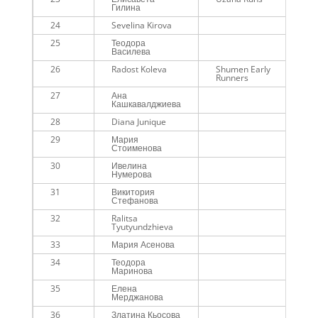
Гилина
24
Sevelina Kirova
25
Теодора
Василева
26
Radost Koleva
Shumen Early
Runners
27
Ана
Кашкавалджиева
28
Diana Junique
29
Мария
Стоименова
30
Ивелина
Нумерова
31
Викитория
Стефанова
32
Ralitsa
Tyutyundzhieva
33
Мария Асенова
34
Теодора
Маринова
35
Елена
Мерджанова
36
Златина Кьосова