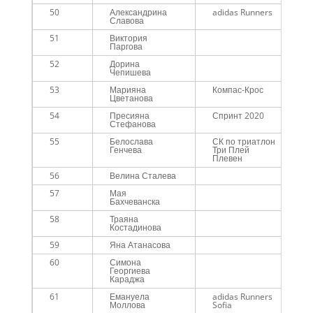
50
Александрина
adidas Runners
Славова
51
Виктория
Паргова
52
Дорина
Чепишева
53
Марияна
Компас-Крос
Цветанова
54
Пресияна
Спринт 2020
Стефанова
55
Белослава
СК по триатлон
Генчева
Три Плей
Плевен
56
Велина Сталева
57
Мая
Бахчеванска
58
Траяна
Костадинова
59
Яна Атанасова
60
Симона
Георгиева
Караджа
61
Емануела
adidas Runners
Моллова
Sofia