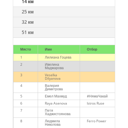
14 км
25 км
32 км
51 км
Място
Име
Отбор
1
Лилиана Гоцева
2
Ивелина
Маджарова
3
Veselka
Dilyanova
4
Валерия
Димитрова
5
Емел Махмуд
#НямаЧакай
6
Raya Asenova
Istros Ruse
7
Петя
Хаджистоянова
8
Людмила
Ferro Power
Николова