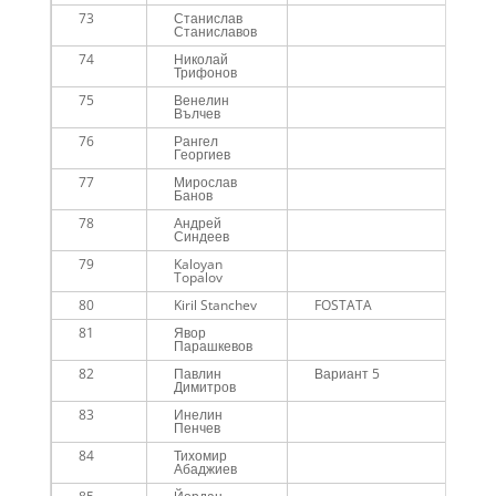
73
Станислав
Me
Станиславов
74
Николай
Me
Трифонов
75
Венелин
Me
Вълчев
76
Рангел
Me
Георгиев
77
Мирослав
Me
Банов
78
Андрей
Me
Синдеев
79
Kaloyan
Me
Topalov
80
Kiril Stanchev
FOSTATA
Me
81
Явор
Me
Парашкевов
82
Павлин
Вариант 5
Me
Димитров
45
83
Инелин
Me
Пенчев
84
Тихомир
Me
Абаджиев