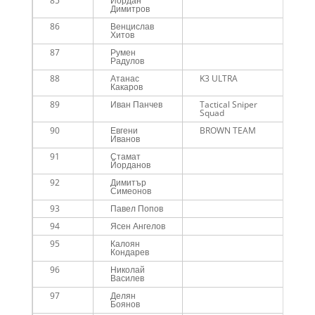
85
Йордан
Me
Димитров
86
Венцислав
Me
Хитов
45
87
Румен
Me
Радулов
88
Атанас
K3 ULTRA
Me
Какаров
89
Иван Панчев
Tactical Sniper
Me
Squad
90
Евгени
BROWN TEAM
Me
Иванов
45
91
Стамат
Me
Йорданов
92
Димитър
Me
Симеонов
93
Павел Попов
Me
94
Ясен Ангелов
Me
95
Калоян
Me
Кондарев
96
Николай
Me
Василев
97
Делян
Me
Боянов