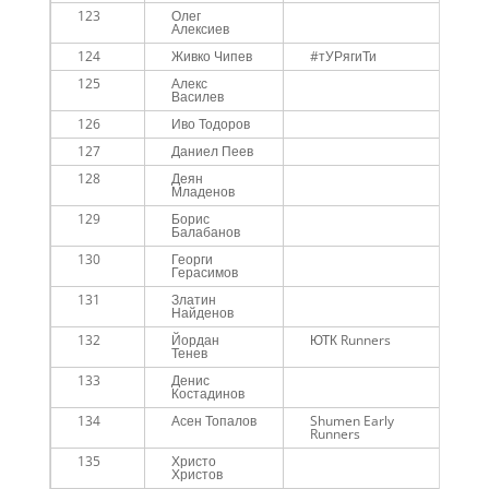
123
Олег
Me
Алексиев
124
Живко Чипев
#тУРягиТи
Me
125
Алекс
Me
Василев
126
Иво Тодоров
Me
127
Даниел Пеев
Me
128
Деян
Me
Младенов
129
Борис
Me
Балабанов
130
Георги
Me
Герасимов
131
Златин
Me
Найденов
132
Йордан
ЮТК Runners
Me
Тенев
133
Денис
Me
Костадинов
134
Асен Топалов
Shumen Early
Me
Runners
135
Христо
Me
Христов