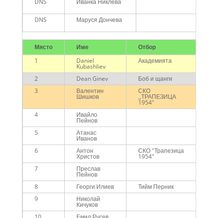
DNS
Иванка Никлева
DNS
Маруся Дончева
Място
Име
Отбор
Го
1
Daniel
Академията
Me
Kubashliev
2
Dean Ginev
Боб и щанги
Me
3
Валентин
СКО
Me
Шишков
,,ТРАПЕЗИЦА
1954"
4
Ивайло
Me
Пейнов
5
Атанас
Me
Иванов
6
Антон
СКО "Трапезица
Me
Христов
1954"
7
Преслав
Me
Пейнов
8
Георги Илиев
Тийм Перник
Me
9
Николай
Me
Кичуков
45
10
Емил Русев
Me