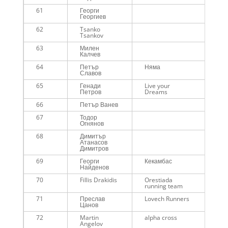
61
Георги
Me
Георгиев
62
Tsanko
Me
Tsankov
45
63
Милен
Me
Калчев
45
64
Петър
Няма
Me
Славов
65
Генади
Live your
Me
Петров
Dreams
66
Петър Ванев
Me
67
Тодор
Me
Огнянов
68
Димитър
Me
Атанасов
Димитров
69
Георги
Кекамбас
Me
Найденов
70
Fillis Drakidis
Orestiada
Me
running team
45
71
Преслав
Lovech Runners
Me
Цанов
72
Martin
alpha cross
Me
Angelov