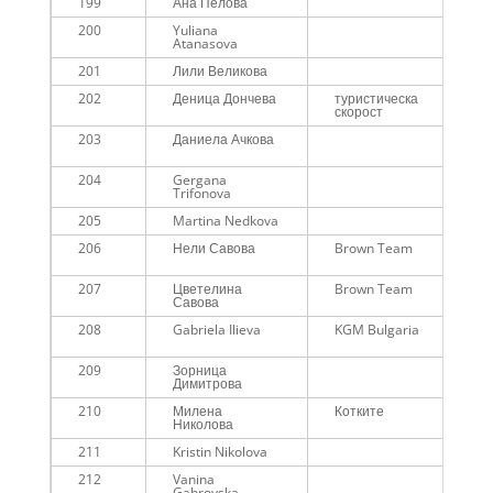
199
Ана Пелова
200
Yuliana
Atanasova
201
Лили Великова
202
Деница Дончева
туристическа
скорост
203
Даниела Ачкова
204
Gergana
Trifonova
205
Martina Nedkova
206
Нели Савова
Brown Team
207
Цветелина
Brown Team
Савова
208
Gabriela Ilieva
KGM Bulgaria
209
Зорница
Димитрова
210
Милена
Котките
Николова
211
Kristin Nikolova
212
Vanina
Gabrovska-