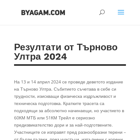
Резултати от Търново
Ултра 2024
На 13 и 14 април 2024 се проведе деветото издание
на Търново Ултра. Събитието съчетава в себе си
трудности, изискващи физическа издръжливост и
техническа подготовка. Кратките трасета са
подходящи за абсолютно начинаещи, но участието в
60КМ МТБ или 51КМ Трейл е сериозно
предизвикателство дори и за най-подготвените.
Участниците се изправят пред разнообразни терени –
от бързи пътеки, през участъци, изпълнени с корени