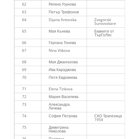
62
Регина Узунова
63
Петър Трифонов
64
Dijana Antovska
Zvegorski
Surovoskare
65
Мая Кънева
Бавните от
ТърГоЛяс
66
Гергана Тонева
67
Nina Vitkova
68
Мая Джангазова
69
Ива Караджова
70
Петя Евдокиева
71
Elena Tinkova
72
Мария Василева
73
Александра
Личева
74
София Петрова
СКО Трапезица
1954
75
Димитрина
Николова
76
Павлина