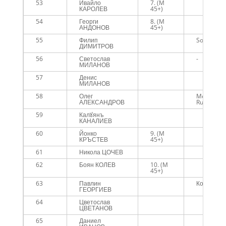
53
Ивайло
7. (M
КАРОЛЕВ
45+)
54
Георги
8. (M
АНДОНОВ
45+)
55
Филип
SoldierFit
ДИМИТРОВ
56
Светослав
-
МИЛАНОВ
57
Денис
МИЛАНОВ
58
Олег
Montana 
АЛЕКСАНДРОВ
Run
59
Калꙋянъ
КАНАЛИЕВ
60
Йонко
9. (M
КРЪСТЕВ
45+)
61
Никола ЦОЧЕВ
62
Боян КОЛЕВ
10. (M
45+)
63
Павлин
Коренче
ГЕОРГИЕВ
64
Цветослав
ЦВЕТАНОВ
65
Даниел