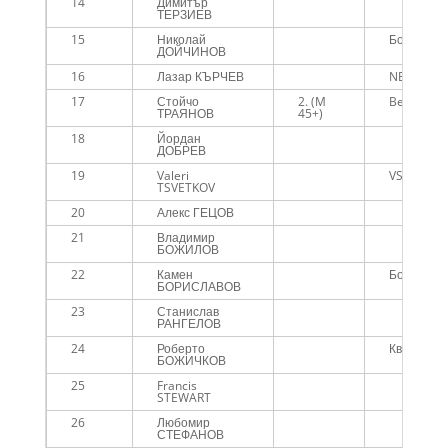
14
Димитър
ТЕРЗИЕВ
15
Николай
Бомбакла
ДОЙЧИНОВ
16
Лазар КЪРЧЕВ
NEXT GEN
17
Стойчо
2. (M
BelaExtre
ТРАЯНОВ
45+)
18
Йордан
ДОБРЕВ
19
Valeri
VS
TSVETKOV
20
Алекс ГЕЦОВ
21
Владимир
БОЖИЛОВ
22
Камен
Бомбакла
БОРИСЛАВОВ
23
Станислав
РАНГЕЛОВ
24
Роберто
Квасбург 
БОЖИЧКОВ
25
Francis
STEWART
26
Любомир
СТЕФАНОВ