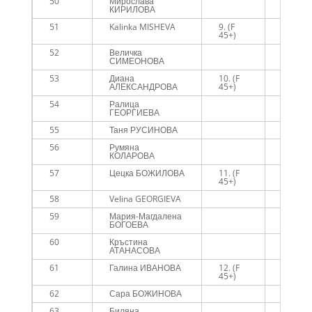
50
Мирослава
КИРИЛОВА
51
Kalinka MISHEVA
9. (F
45+)
52
Величка
СИМЕОНОВА
53
Диана
10. (F
АЛЕКСАНДРОВА
45+)
54
Ралица
ГЕОРГИЕВА
55
Таня РУСИНОВА
56
Румяна
КОЛАРОВА
57
Цецка БОЖИЛОВА
11. (F
45+)
58
Velina GEORGIEVA
59
Мария-Магдалена
БОГОЕВА
60
Кръстина
Екстри
АТАНАСОВА
61
Галина ИВАНОВА
12. (F
45+)
62
Сара БОЖИНОВА
63
Биляна