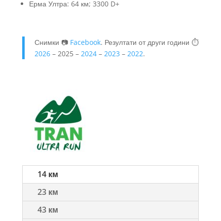
Ерма Ултра: 64 км; 3300 D+
Снимки 📷
Facebook
. Резултати от други години ⏱
2026
– 2025 –
2024
–
2023
–
2022
.
14 км
23 км
43 км