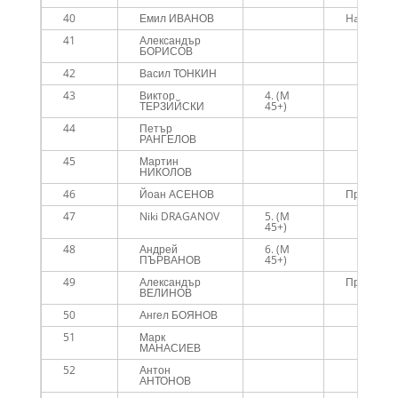
40
Емил ИВАНОВ
Happy Ru
41
Александър
БОРИСОВ
42
Васил ТОНКИН
43
Виктор
4. (M
ТЕРЗИЙСКИ
45+)
44
Петър
РАНГЕЛОВ
45
Мартин
НИКОЛОВ
46
Йоан АСЕНОВ
Прайд Пе
47
Niki DRAGANOV
5. (M
45+)
48
Андрей
6. (M
ПЪРВАНОВ
45+)
49
Александър
ПроШото
ВЕЛИНОВ
50
Ангел БОЯНОВ
51
Марк
МАНАСИЕВ
52
Антон
АНТОНОВ