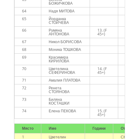
БОЖИЧКОВА
64
Надя МИТОВА
65
Йорданка
СТОЙЧЕВА
66
Румяна
13. (F
АНТОНОВА
45+)
67
Никол БОРИСОВА
68
Моника ТОШКОВА
69
Красимира
КИРИЛОВА
70
Цветелина
14. (F
СЕФЕРИНОВА
45+)
71
Амалия ПЛАТОВА
72
Ренета
СТОЯНОВА
73
Биляна
КОСТАШКИ
74
Елена ПЕКОВА
15. (F
45+)
Място
Име
Години
Отбор
1
Цветелин
СКЛА