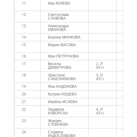
11
Ива КОЛЕВА
Софий
планин
12
Светослава
СЛАВОВА
13
Александра
ИВАНОВА
14
Боряна МИНКОВА
15
Мария ВАСОВА
Mlados
Runner
16
Мая ПЕТРУНОВА
17
Весела
2. (F
HAPPY
ДИМИТРОВА
45+)
18
Христина
3. (F
САБЕЛНИКОВА
45+)
19
Яна АНДОНОВА
20
Катрин КОЦЕВА
21
Ивайла ИСАЕВА
22
Людмила
4. (F
ИЗВОРСКА
45+)
23
Жаклин
СТОЙНЕВА
24
Славяна
РАДОСЛАВОВА