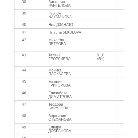
38
Виктория
РАНГЕЛОВА
39
Patricie
NAYMANOVA
40
Яна ДЗАНАТО
41
Hristina SEKULOVA
42
Михаела
Текила 
ПЕТРОВА
порток
Bellaca
43
Татяна
8. (F
Текила 
ГЕОРГИЕВА
45+)
порток
Bella C
44
Моника
ПАСКАЛЕВА
45
Евгения
ГРИГОРОВА
46
Елизабета
ДИМИТРОВА
47
Теодора
БАРУЛОВА
48
Вержиния
СТЕФАНОВА
49
Елвира
ДОБРАНОВА