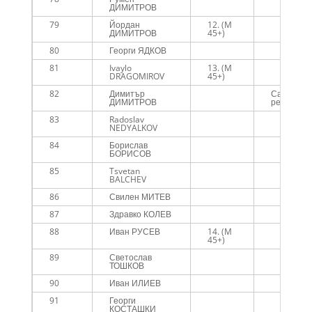
ДИМИТРОВ
79
Йордан
12. (M
ДИМИТРОВ
45+)
80
Георги ЯДКОВ
81
Ivaylo
13. (M
DRAGOMIROV
45+)
82
Димитър
Сам съм с
ДИМИТРОВ
рекърдс
83
Radoslav
NEDYALKOV
84
Борислав
БОРИСОВ
85
Tsvetan
BALCHEV
86
Свилен МИТЕВ
87
Здравко КОЛЕВ
88
Иван РУСЕВ
14. (M
45+)
89
Светослав
ТОШКОВ
90
Иван ИЛИЕВ
91
Георги
КОСТАШКИ