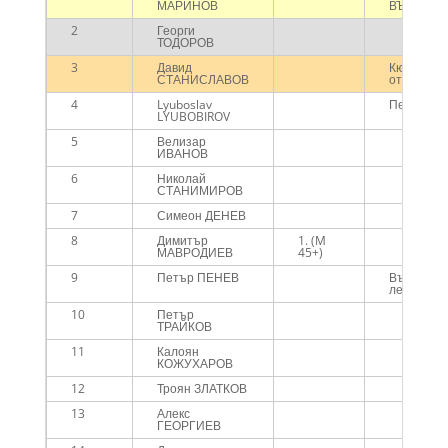
МАРИНОВ
ВЪРШЕЦ-
2
Георги
ТОДОРОВ
3
Давид
Кюстенди
СТАНИСЛАВОВ
отбор
4
Lyuboslav
Перник те
LYUBOBIROV
5
Велизар
ИВАНОВ
6
Николай
СТАНИМИРОВ
7
Симеон ДЕНЕВ
8
Димитър
1. (M
МАВРОДИЕВ
45+)
9
Петър ПЕНЕВ
Върбинск
ледник
10
Петър
ТРАЙКОВ
11
Калоян
КОЖУХАРОВ
12
Троян ЗЛАТКОВ
13
Алекс
ГЕОРГИЕВ