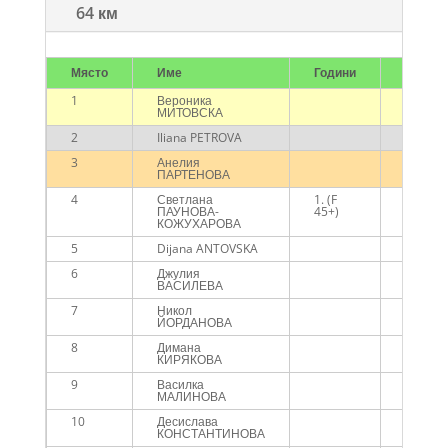
64 км
Място
Име
Години
Отбор
1
Вероника
МИТОВСКА
2
Iliana PETROVA
3
Анелия
ПАРТЕНОВА
4
Светлана
1. (F
ПАУНОВА-
45+)
КОЖУХАРОВА
5
Dijana ANTOVSKA
6
Джулия
Deer R
ВАСИЛЕВА
7
Никол
NEXT G
ЙОРДАНОВА
8
Димана
КИРЯКОВА
9
Василка
МАЛИНОВА
10
Десислава
КОНСТАНТИНОВА