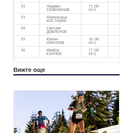
92
Людмил
15. (M
СЕФЕРИНОВ
45+)
93
Александър
КОСТАШКИ
94
Светлин
ДОБРЕНОВ
95
Юлиян
16. (M
НИКОЛОВ
45+)
96
Ивайло
17. (M
КЪНЧЕВ
45+)
Вижте още