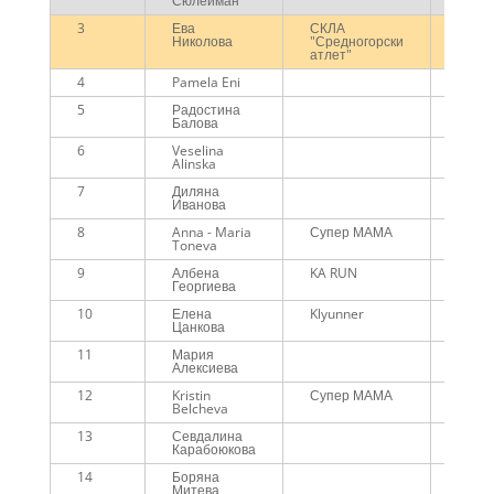
Сюлейман
3
Ева
СКЛА
00:47
Николова
"Средногорски
атлет"
4
Pamela Eni
00:47
5
Радостина
00:48
Балова
6
Veselina
00:54
Alinska
7
Диляна
01:01
Иванова
8
Anna - Maria
Супер МАМА
01:03
Toneva
9
Албена
KA RUN
01:04
Георгиева
10
Елена
Klyunner
01:05
Цанкова
11
Мария
01:05
Алексиева
12
Kristin
Супер МАМА
01:08
Belcheva
13
Севдалина
01:08
Карабоюкова
14
Боряна
01:13
Митева