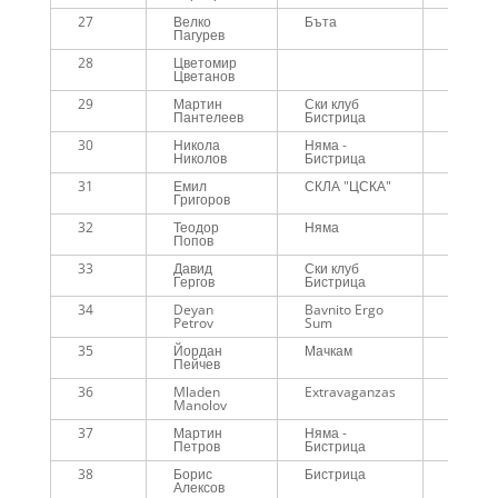
27
Велко
Бъта
01:03:1
Пагурев
28
Цветомир
01:03:5
Цветанов
29
Мартин
Ски клуб
01:05:3
Пантелеев
Бистрица
30
Никола
Няма -
01:06:1
Николов
Бистрица
31
Емил
СКЛА "ЦСКА"
01:06:1
Григоров
32
Теодор
Няма
01:06:1
Попов
33
Давид
Ски клуб
01:07:2
Гергов
Бистрица
34
Deyan
Bavnito Ergo
01:07:4
Petrov
Sum
35
Йордан
Мачкам
01:07:5
Пейчев
36
Mladen
Extravaganzas
01:07:5
Manolov
37
Мартин
Няма -
01:08:0
Петров
Бистрица
38
Борис
Бистрица
01:08:1
Алексов