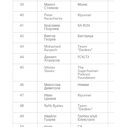
39
Манол
Монкс
01:08:1
Стоянов
40
Petar
Klyunner
01:09:1
Karachorov
41
Красимир
KA RUN
01:11:0
Георгиев
42
Виктор
Бистрица
01:11:2
Георев
43
Mohamed
Team
01:12:5
Karpach
"Dedeev"
44
Данаил
FCKLTX
01:13:4
Атанасов
45
Vilislav
The
01:15:1
Slavev
Superhuman
Podcast
Foundation
46
Мирослав
Нямам
01:15:4
Димитров
47
Иван
Klyunner
01:16:0
Цанков
48
Rafik Byalev
Team
01:17:5
"Dedeev"
49
Ивайло
Гребен клуб
01:28:2
Гьорев
Елекстрон
50
Крум
СК
02:16:3