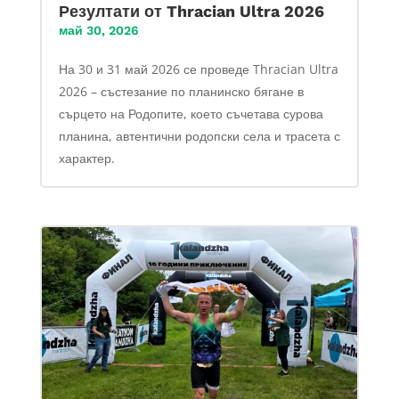
Резултати от Thracian Ultra 2026
май 30, 2026
На 30 и 31 май 2026 се проведе Thracian Ultra
2026 – състезание по планинско бягане в
сърцето на Родопите, което съчетава сурова
планина, автентични родопски села и трасета с
характер.