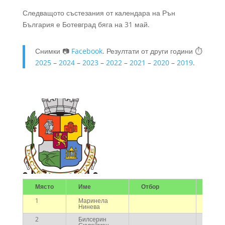
Следващото състезания от календара на Рън
България е Ботевград бяга на 31 май.
Снимки 📷
Facebook
. Резултати от други години ⏱️
2025
–
2024
–
2023
–
2022
–
2021
–
2020
–
2019
.
Място
Име
Отбор
Врем
1
Маринела
00:46
Нинева
2
Билсерин
00:46