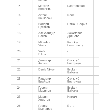
15
Методи
Благоевград
00:56:4
Величков
16
Arthur
None
00:56:5
Rousseau
17
Валери
Няма - София
00:59:1
Цветков
18
Александър
Локомотив
00:59:2
Наков
Дряново
19
Miroslav
Running
00:59:2
Stoev
Community
20
Stefan
-
00:59:5
Dikov
21
Димитър
Ски клуб
01:00:4
Амзим
Бистрица
22
Denis Nikov
Broken
01:00:5
Balkanz
23
Радомир
Ски клуб
01:01:1
Брайков
Бистрица
24
Георги
Broken
01:01:5
Маринов
Balkanz
25
Марин
Нямам
01:02:2
Христов
26
Георги
Бъта
01:02:4
Кърпаров