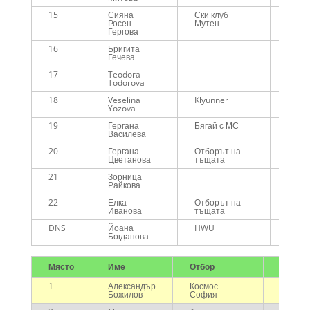
15
Сияна
Ски клуб
01:16
Росен-
Мутен
Гергова
16
Бригита
01:17
Гечева
17
Teodora
01:17
Todorova
18
Veselina
Klyunner
01:25
Yozova
19
Гергана
Бягай с МС
01:29
Василева
20
Гергана
Отборът на
01:40
Цветанова
тъщата
21
Зорница
01:43
Райкова
22
Елка
Отборът на
01:52
Иванова
тъщата
DNS
Йоана
HWU
-
Богданова
Място
Име
Отбор
Време
1
Александър
Космос
00:39:3
Божилов
София