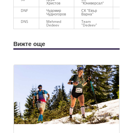
Христов
"Юниверсал"
DNF
Чудомир
СК "Евър
01:09:2
Чудногоров
Варна"
DNS
Mehmed
Team
-
Dedeev
"Dedeev"
Вижте още