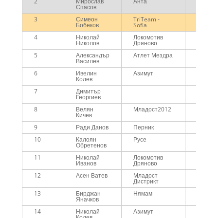
2
Мирослав
Анта
00:40:0
Спасов
3
Симеон
TriTeam -
00:40:4
Бобеков
Sofia
4
Николай
Локомотив
00:41:5
Николов
Дряново
5
Александър
Атлет Мездра
00:42:3
Василев
6
Ивелин
Азимут
00:44:2
Колев
7
Димитър
00:44:3
Георгиев
8
Велян
Младост2012
00:45:2
Кичев
9
Ради Данов
Перник
00:45:4
10
Калоян
Русе
00:51:5
Обретенов
11
Николай
Локомотив
00:52:1
Иванов
Дряново
12
Асен Ватев
Младост
00:53:5
Дистрикт
13
Бирджан
Нямам
00:55:4
Яначков
14
Николай
Азимут
00:55:5
Колев