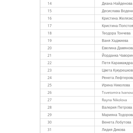
14
Диана Найденова
15
Десислава Воден
16
Кристина Желязк
17
Кристина Попсто
18
Теодора Тончева
19
Ваня Хаджиева
20
Евелина Дамянов
21
Йорданка Чавори
22
Петя Карамаждра
23
Цвета Кукурешков
24
Ренета Лефтеров
25
Ирина Николова
26
Tsvetomira Ivanov
27
Rayna Nikolova
28
Валерия Петрова
29
Марияна Тодоров
30
Венета Лобутова
31
Лидия Дикова