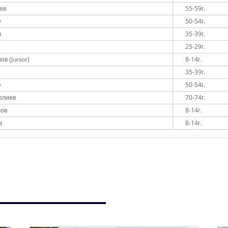
ев
55-59г.
v
50-54г.
в
35-39г.
25-29г.
в (Junior)
8-14г.
35-39г.
v
50-54г.
рлиев
70-74г.
лов
8-14г.
в
8-14г.