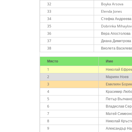
32
Boyka Arsova
33
Elenda Jones
34
Стефка Андреева
35
Dobrinka Mihaylo
36
Вера Апостолова
37
Диана Димитрова
38
Виолета Василев
Място
Име
1
Николай Ефре
2
Мариян Ноев
3
Емилиян Борик
4
Красимир Люб
5
Петър Вълчан
6
Владислав Се
7
Матей Симеон
8
Николай Кръст
9
Александър На