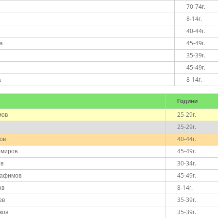
70-74г.
8-14г.
40-44г.
va
45-49г.
35-39г.
45-49г.
а
8-14г.
Години
мов
25-29г.
25-29г.
ов
40-44г.
омиров
45-49г.
ов
30-34г.
рафимов
45-49г.
ов
8-14г.
ев
35-39г.
ков
35-39г.