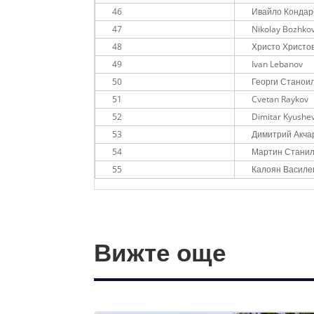
46
Ивайло Кондар
47
Nikolay Bozhko
48
Христо Христо
49
Ivan Lebanov
50
Георги Станоило
51
Cvetan Raykov
52
Dimitar Kyushe
53
Димитрий Акча
54
Мартин Стани
55
Калоян Василе
Вижте още