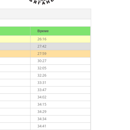
Време
26:16
27:42
27:59
30:27
32:05
32:26
33:31
33:47
34:02
34:15
34:29
34:34
34:41