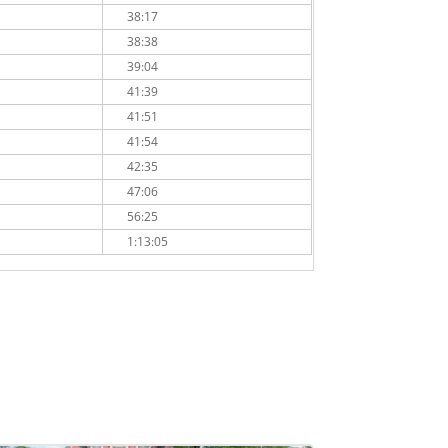
38:17
38:38
39:04
41:39
41:51
41:54
42:35
47:06
56:25
1:13:05