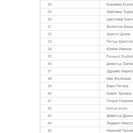
28
Боримир Кънче
29
Любомир Тодо
30
Цветомир Банч
31
Валентин Васи
32
Христо Цочев
33
Петър Христов
34
Юлиян Иванов
35
Panayot Vladiko
36
Димитър Тричк
37
Здравко Ивано
38
Иво Желязков
39
Емил Петков
40
Камен Тричков
41
Георги Георгие
42
Joshua Jones
43
Димитър Драго
44
Людмил Никол
45
Николай Пехли