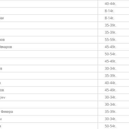
40-44г.
о
8-14г.
ки
8-14г.
35-39г.
в
35-39г.
нов
55-59г.
Овчаров
45-49г.
50-54г.
45-49г.
ов
30-34г.
35-39г.
в
40-44г.
ов
45-49г.
iev
30-34г.
30-34г.
 Фикера
35-39г.
ov
30-34г.
в
50-54г.