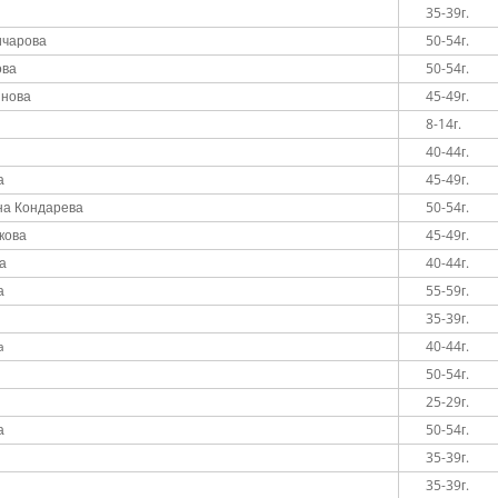
35-39г.
ичарова
50-54г.
ова
50-54г.
янова
45-49г.
8-14г.
40-44г.
а
45-49г.
на Кондарева
50-54г.
кова
45-49г.
а
40-44г.
а
55-59г.
35-39г.
a
40-44г.
50-54г.
25-29г.
а
50-54г.
35-39г.
35-39г.