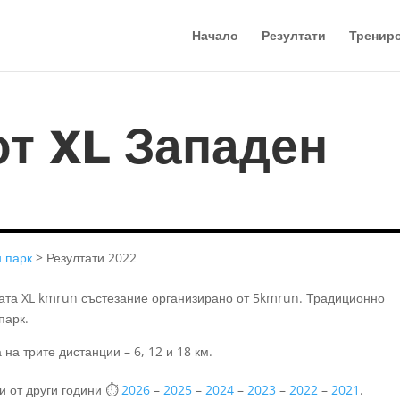
Начало
Резултати
Тренир
от XL Западен
н парк
> Резултати 2022
ната XL kmrun състезание организирано от 5kmrun. Традиционно
парк.
на трите дистанции – 6, 12 и 18 км.
ти от други години ⏱️
2026
–
2025
–
2024
–
2023
–
2022
–
2021
.