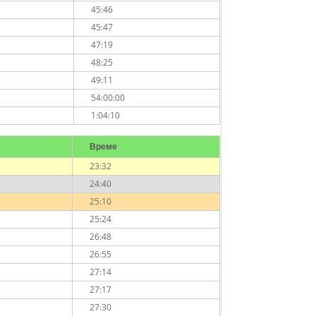
45:46
45:47
47:19
48:25
49:11
54:00:00
1:04:10
Време
23:32
24:40
25:10
25:24
26:48
26:55
27:14
27:17
27:30