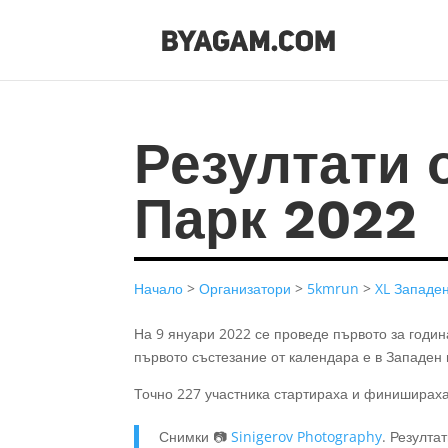
Резултати 
Парк 2022
Начало
>
Организатори
>
5kmrun
>
XL Западе
На 9 януари 2022 се проведе първото за годи
първото състезание от календара е в Западен 
Точно 227 участника стартираха и финишираха 
Снимки 📷
Sinigerov Photography
. Резулта