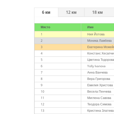
6 км
12 км
18 км
Място
Име
1
Ния Йотова
2
Моника Ламбева
3
Екатерина Можей
4
Констанс Хесапчи
5
Цветина Тодоров
6
Yolly Ivanova
7
Анна Ванчева
8
Вера Григорова
9
Емилия Христова
10
Весела Пенчева
11
Миглена Савова
12
Теодора Симова
13
Кристина Златева