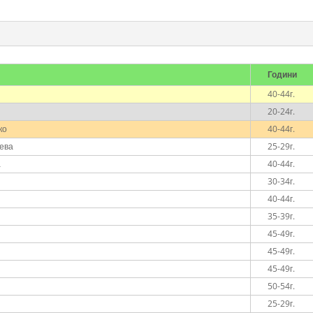
Години
40-44г.
20-24г.
ко
40-44г.
ева
25-29г.
а
40-44г.
30-34г.
40-44г.
35-39г.
45-49г.
45-49г.
45-49г.
50-54г.
25-29г.