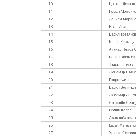
10
Цветан Донков
11
Роман Можейк
12
Даниел Маринс
13
Иван Иванов
14
Васил Третяко
15
Кънчо Костади
16
Атанас Пепов 
17
Васил Василев
18
Тодор Дончев
19
Любомир Савч
20
Георги Филев
21
Васил Величко
22
Любомир Ангел
23
Gospodin Georg
24
Орлин Колев
25
Джованбатиста
26
Lazar Malezan
27
Христо Соколо